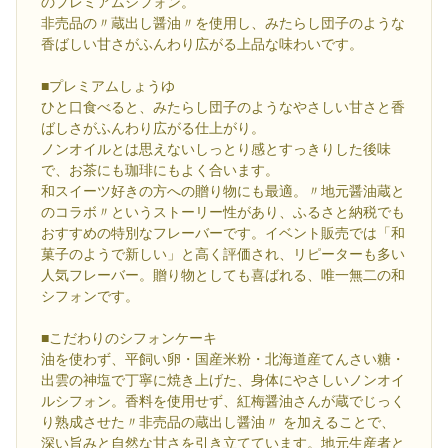
のプレミアムシフォン。
非売品の〃蔵出し醤油〃を使用し、みたらし団子のような
香ばしい甘さがふんわり広がる上品な味わいです。
■プレミアムしょうゆ
ひと口食べると、みたらし団子のようなやさしい甘さと香
ばしさがふんわり広がる仕上がり。
ノンオイルとは思えないしっとり感とすっきりした後味
で、お茶にも珈琲にもよく合います。
和スイーツ好きの方への贈り物にも最適。〃地元醤油蔵と
のコラボ〃というストーリー性があり、ふるさと納税でも
おすすめの特別なフレーバーです。イベント販売では「和
菓子のようで新しい」と高く評価され、リピーターも多い
人気フレーバー。贈り物としても喜ばれる、唯一無二の和
シフォンです。
■こだわりのシフォンケーキ
油を使わず、平飼い卵・国産米粉・北海道産てんさい糖・
出雲の神塩で丁寧に焼き上げた、身体にやさしいノンオイ
ルシフォン。香料を使用せず、紅梅醤油さんが蔵でじっく
り熟成させた〃非売品の蔵出し醤油〃 を加えることで、
深い旨みと自然な甘さを引き立てています。地元生産者と