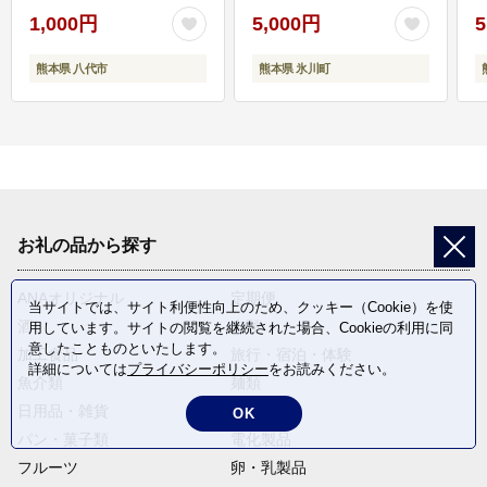
1,000円
5,000円
5
熊本県 八代市
熊本県 氷川町
お礼の品から探す
ANAオリジナル
定期便
当サイトでは、サイト利便性向上のため、クッキー（Cookie）を使
酒
肉類
用しています。サイトの閲覧を継続された場合、Cookieの利用に同
意したことものといたします。
加工食品
旅行・宿泊・体験
詳細については
プライバシーポリシー
をお読みください。
魚介類
麺類
日用品・雑貨
野菜
OK
パン・菓子類
電化製品
フルーツ
卵・乳製品