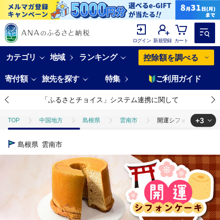
ログイン
新規登録
カート
カテゴリ
地域
ランキング
控除額を調べる
寄付額
旅先を探す
特集
ご利用ガイド
「ふるさとチョイス」システム連携に関して
+3
TOP
中国地方
島根県
雲南市
開運シフォンケーキ【プレ
TOP
パン・菓子類
開運シフォンケーキ【プレミアムしょうゆ】（出雲神
島根県
雲南市
TOP
パン・菓子類
洋菓子
開運シフォンケーキ【プレミアムしょ
TOP
パン・菓子類
洋菓子
ケーキ
開運シフォンケーキ【