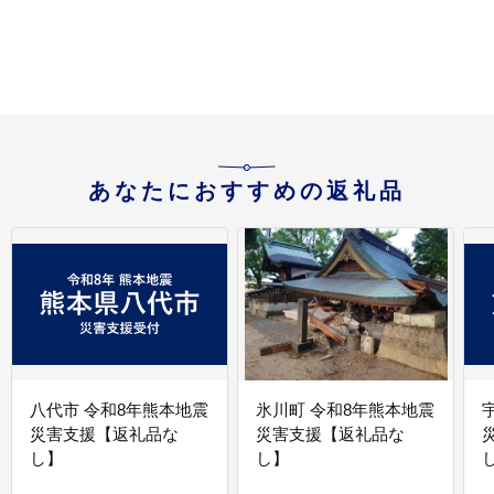
あなたにおすすめの返礼品
八代市 令和8年熊本地震
氷川町 令和8年熊本地震
災害支援【返礼品な
災害支援【返礼品な
し】
し】
し