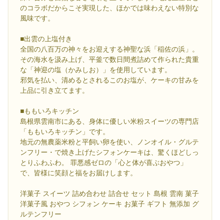
のコラボだからこそ実現した、ほかでは味わえない特別な
風味です。
■出雲の上塩付き
全国の八百万の神々をお迎えする神聖な浜「稲佐の浜」。
その海水を汲み上げ、平釜で数日間煮詰めて作られた貴重
な「神迎の塩（かみしお）」を使用しています。
邪気を払い、清めるとされるこのお塩が、ケーキの甘みを
上品に引き立てます。
■ももいろキッチン
島根県雲南市にある、身体に優しい米粉スイーツの専門店
「ももいろキッチン」です。
地元の無農薬米粉と平飼い卵を使い、ノンオイル・グルテ
ンフリー・で焼き上げたシフォンケーキは、驚くほどしっ
とりふわふわ。 罪悪感ゼロの「心と体が喜ぶおやつ」
で、皆様に笑顔と福をお届けします。
洋菓子 スイーツ 詰め合わせ 詰合せ セット 島根 雲南 菓子
洋菓子風 おやつ シフォン ケーキ お菓子 ギフト 無添加 グ
ルテンフリー