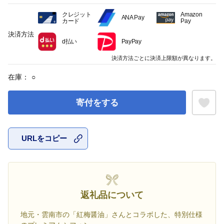
クレジット
Amazon
ANA Pay
カード
Pay
決済方法
d払い
PayPay
決済方法ごとに決済上限額が異なります。
在庫：
○
寄付をする
URLをコピー
お気に入
返礼品について
地元・雲南市の「紅梅醤油」さんとコラボした、特別仕様