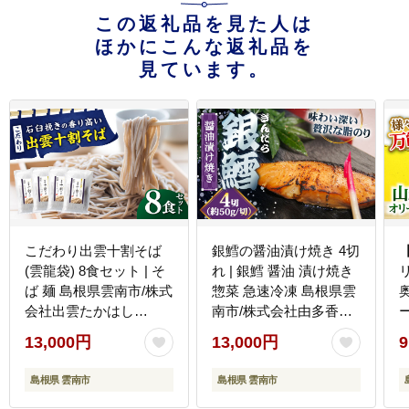
この返礼品を見た人は
ほかにこんな返礼品を
見ています。
こだわり出雲十割そば
銀鱈の醤油漬け焼き 4切
(雲龍袋) 8食セット | そ
れ | 銀鱈 醤油 漬け焼き
ば 麺 島根県雲南市/株式
惣菜 急速冷凍 島根県雲
会社出雲たかはし
南市/株式会社由多香
[AIAM002]
[AIBA005]
13,000円
13,000円
9
[
島根県 雲南市
島根県 雲南市