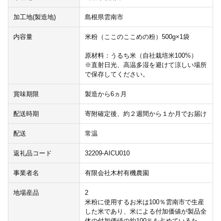
加工地(製造地)
島根県雲南市
内容量
米粉（ここのここめの粉）500g×1袋
原材料：うるち米（自社栽培米100%）
※直射日光、高温多湿を避けて涼しい場所
で保存してください。
賞味期限
製造から6ヵ月
配送時期
寄附確定後、約２週間から１か月でお届け
配送
常温
返礼品コード
32209-AICU010
事業者名
有限会社木村有機農園
地場産品
2
米粉に使用するお米は100％雲南市で生産
した米であり、米による付加価値が製品全
体の付加価値の約100％を占めているた