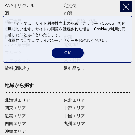
ANAオリジナル
定期便
酒
肉類
加工食品
旅行・宿泊・体験
当サイトでは、サイト利便性向上のため、クッキー（Cookie）を使
魚介類
麺類
用しています。サイトの閲覧を継続された場合、Cookieの利用に同
意したことものといたします。
日用品・雑貨
野菜
詳細については
プライバシーポリシー
をお読みください。
パン・菓子類
電化製品
フルーツ
卵・乳製品
OK
ファッション
米・穀物
飲料(酒以外)
返礼品なし
地域から探す
北海道エリア
東北エリア
関東エリア
中部エリア
近畿エリア
中国エリア
四国エリア
九州エリア
沖縄エリア