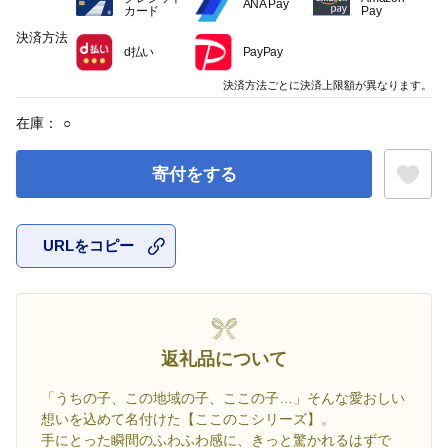
ANA Pay
カード
Pay
決済方法
d払い
PayPay
決済方法ごとに決済上限額が異なります。
在庫：
○
寄付をする
URLをコピー
お気に入
返礼品について
「うちの子、この地域の子、ここの子…」そんな愛おしい
想いを込めて名付けた【ここのこシリーズ】。
手にとった瞬間のふわふわ感に、きっと驚かれるはずで