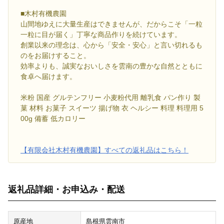
■木村有機農園
山間地ゆえに大量生産はできませんが、だからこそ「一粒
一粒に目が届く」丁寧な商品作りを続けています。
創業以来の理念は、心から「安全・安心」と言い切れるも
のをお届けすること。
効率よりも、誠実なおいしさを雲南の豊かな自然とともに
食卓へ届けます。
米粉 国産 グルテンフリー 小麦粉代用 離乳食 パン作り 製
菓 材料 お菓子 スイーツ 揚げ物 衣 ヘルシー 料理 料理用 5
00g 備蓄 低カロリー
【有限会社木村有機農園】すべての返礼品はこちら！
返礼品詳細・お申込み・配送
原産地
島根県雲南市