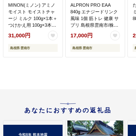
MINON(ミノン) アミノ
ALPRON PRO EAA
モイスト モイストチャ
840g エナジードリンク
ージ ミルク 100g×1本＋
風味 1個 筋トレ 健康 サ
8
つけかえ用 100g×3本セ
プリ 島根県雲南市/株式
ット 計4点 貯水肌 保水
会社アルプロン
31,000円
17,000円
2
乳液 美容 美肌 メイク
[AIAL088]
スキンケア 島根県雲南
島根県 雲南市
島根県 雲南市
市/第一三共ヘルスケア
（株） [AIDU005]
あなたにおすすめの返礼品