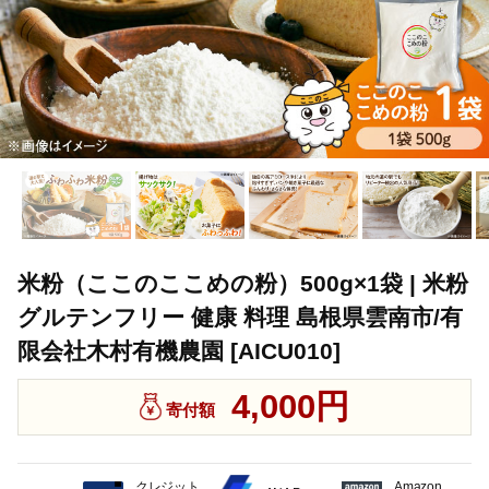
米粉（ここのここめの粉）500g×1袋 | 米粉
グルテンフリー 健康 料理 島根県雲南市/有
限会社木村有機農園 [AICU010]
4,000円
寄付額
クレジット
Amazon