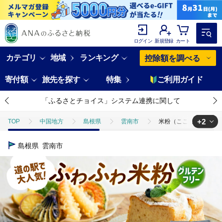
ログイン
新規登録
カート
カテゴリ
地域
ランキング
控除額を調べる
寄付額
旅先を探す
特集
ご利用ガイド
「ふるさとチョイス」システム連携に関して
+2
TOP
中国地方
島根県
雲南市
米粉（ここのここめの粉）5
TOP
米・穀物
米粉（ここのここめの粉）500g×1袋 | 米粉 グルテン
島根県
雲南市
TOP
米・穀物
ほかの穀物加工品
米粉（ここのここめの粉）500