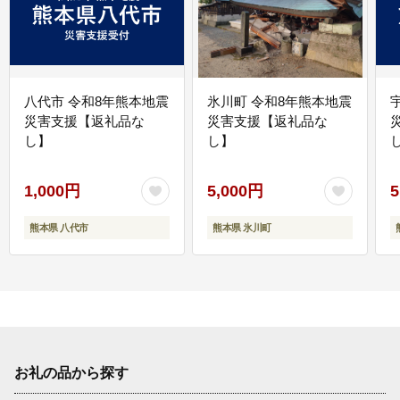
八代市 令和8年熊本地震
氷川町 令和8年熊本地震
災害支援【返礼品な
災害支援【返礼品な
し】
し】
し
1,000円
5,000円
5
熊本県 八代市
熊本県 氷川町
お礼の品から探す