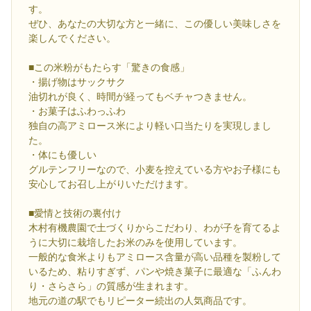
す。
ぜひ、あなたの大切な方と一緒に、この優しい美味しさを
楽しんでください。
■この米粉がもたらす「驚きの食感」
・揚げ物はサックサク
油切れが良く、時間が経ってもベチャつきません。
・お菓子はふわっふわ
独自の高アミロース米により軽い口当たりを実現しまし
た。
・体にも優しい
グルテンフリーなので、小麦を控えている方やお子様にも
安心してお召し上がりいただけます。
■愛情と技術の裏付け
木村有機農園で土づくりからこだわり、わが子を育てるよ
うに大切に栽培したお米のみを使用しています。
一般的な食米よりもアミロース含量が高い品種を製粉して
いるため、粘りすぎず、パンや焼き菓子に最適な「ふんわ
り・さらさら」の質感が生まれます。
地元の道の駅でもリピーター続出の人気商品です。