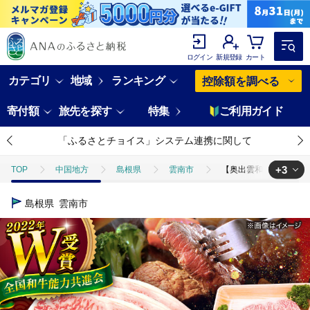
ログイン
新規登録
カート
カテゴリ
地域
ランキング
控除額を調べる
寄付額
旅先を探す
特集
ご利用ガイド
「ふるさとチョイス」システム連携に関して
+3
TOP
中国地方
島根県
雲南市
【奥出雲和牛】サーロインス
TOP
肉
【奥出雲和牛】サーロインステーキ 180g(180g×1枚) 1
島根県
雲南市
TOP
肉
牛肉
【奥出雲和牛】サーロインステーキ 180g(180g
TOP
肉
牛肉
ステーキ(牛肉)
【奥出雲和牛】サーロインス