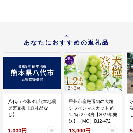
あなたにおすすめの返礼品
八代市 令和8年熊本地震
甲州市産厳選旬の大粒
災害支援【返礼品な
シャインマスカット 約
し】
1.2kg 2～3房【2027年発
送】（MG）B12-472
1,000円
13,000円
5