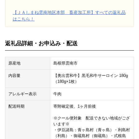
【ＪＡしまね雲南地区本部 畜産加工所】すべての返礼品
はこちら！
返礼品詳細・お申込み・配送
原産地
島根県雲南市
内容量
【奥出雲和牛】黒毛和牛サーロイン 180g
（180g×1枚）
アレルギー表示
牛肉
配送時期
寄附確定後、1ヶ月前後
※クール便対象 配送できない地域がござ
います※
・伊豆諸島：青ヶ島村（青ヶ島）・利島村
（利島）・御蔵島村（御蔵島）・式根島