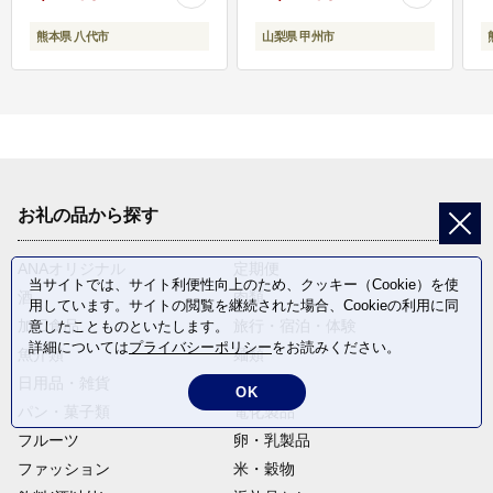
熊本県 八代市
山梨県 甲州市
お礼の品から探す
ANAオリジナル
定期便
当サイトでは、サイト利便性向上のため、クッキー（Cookie）を使
酒
肉類
用しています。サイトの閲覧を継続された場合、Cookieの利用に同
加工食品
旅行・宿泊・体験
意したことものといたします。
詳細については
プライバシーポリシー
をお読みください。
魚介類
麺類
日用品・雑貨
野菜
OK
パン・菓子類
電化製品
フルーツ
卵・乳製品
ファッション
米・穀物