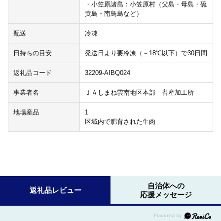
・小笠原諸島：小笠原村（父島・母島・硫
黄島・南鳥島など）
配送
冷凍
日持ちの目安
発送日より要冷凍（－18℃以下）で30日間
返礼品コード
32209-AIBQ024
事業者名
ＪＡしまね雲南地区本部 畜産加工所
地場産品
1
区域内で肥育された牛肉
自治体への
返礼品レビュー
応援メッセージ