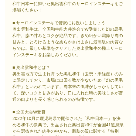
和牛日本一に輝いた奥出雲和牛のサーロインステーキをご
堪能ください！
■ サーロインステーキで贅沢にお祝いしましょう
奥出雲和牛は、全国和牛能力共進会でW受賞した幻の黒毛
和牛。脂の甘みとコクが絶品です。きめ細かい霜降り肉の
甘みと、とろけるような柔らかさはまさに最高級の肉質な
らでは。厳しい基準をクリアした奥出雲和牛の極上サーロ
インステーキをお楽しみください。
■ 奥出雲和牛とは？
奥出雲地方で生まれ育った黒毛和牛（去勢・未経産）のみ
に限定しており、市場に出回る数が少ないため「幻の黒毛
和牛」といわれています。肉本来の風味がしっかりしてい
て、深いコクと甘みがあり、口に入れた時の美味しさが普
通の肉よりも長く感じられるのが特徴です。
■ 全国大会W受賞
2022年10月に鹿児島県で開催された「和牛日本一」を決
める和牛の祭典で、出品された奥出雲和牛が全国41道府県
から選抜された肉牛の中から、脂肪の質に関する「特別