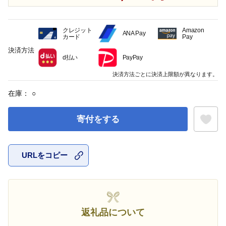
クレジット
Amazon
ANA Pay
カード
Pay
決済方法
d払い
PayPay
決済方法ごとに決済上限額が異なります。
在庫：
○
寄付をする
URLをコピー
お気に入
返礼品について