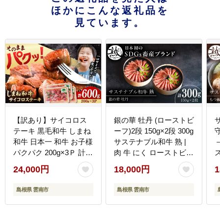
ほかにこんな返礼品を
見ています。
【訳あり】サイコロス
銀の華 牡丹 (ローストビ
テーキ 黒毛和牛 しまね
ーフ)2段 150g×2段 300g
和牛 日本一 和牛 お子様
サステナブル和牛 熟 |
－
パクパク 200g×3Ｐ 計
肉 牛 にく ローストビー
600g 島根県雲南市/有限
フ ロースト 島根県雲南
24,000円
18,000円
1
会社宮本食肉店
市/株式会社熟豊ファー
[AIDQ002]
ム [AIAT001]
フ
島根県 雲南市
島根県 雲南市