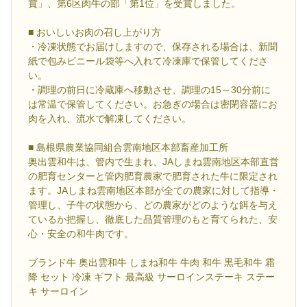
賞」、第6区肉牛の部「第1位」を受賞しました。
■ おいしいお肉の召し上がり方
・冷凍状態でお届けしますので、保存される場合は、新聞
紙で包みビニール袋等へ入れて冷凍庫で保管してくださ
い。
・調理の前日に冷蔵庫へ移動させ、調理の15～30分前に
は常温で保管してください。お急ぎの場合は密閉容器にお
肉を入れ、流水で解凍してください。
■ 島根県農業協同組合雲南地区本部畜産加工所
奥出雲和牛は、管内で生まれ、JAしまね雲南地区本部直営
の肥育センターと管内肥育農家で肥育された牛に限定され
ます。JAしまね雲南地区本部が全ての農家に対して指導・
管理し、子牛の状態から、どの農家がどのような餌を与え
ているか把握し、徹底した品質管理のもと育てられた、安
心・安全の和牛肉です。
ブランド牛 奥出雲和牛 しまね和牛 牛肉 和牛 黒毛和牛 霜
降 セット 冷凍 ギフト 最高級 サーロインステーキ ステー
キ サーロイン