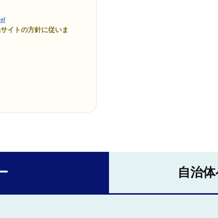
r/
先サイトの方針に従いま
ー
自治体