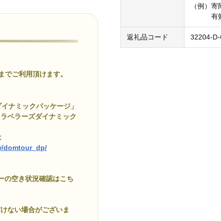
（例）寄附
有効期限
返礼品コード
32204-D-
でご利用頂けます。
ダイナミックパッケージ」
トラベラーズダイナミック
は
ow/domtour_dp/
アーの空き状況確認はこち
だけない場合がございま