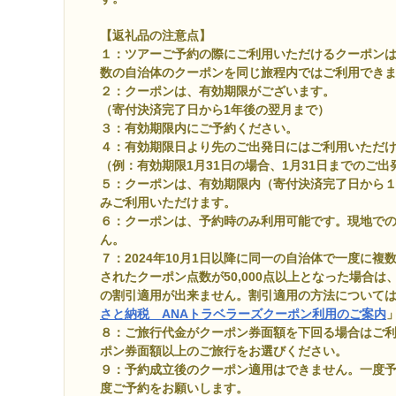
【返礼品の注意点】
１：ツアーご予約の際にご利用いただけるクーポン
数の自治体のクーポンを同じ旅程内ではご利用でき
２：クーポンは、有効期限がございます。
（寄付決済完了日から1年後の翌月まで）
３：有効期限内にご予約ください。
４：有効期限日より先のご出発日にはご利用いただ
（例：有効期限1月31日の場合、1月31日までのご
５：クーポンは、有効期限内（寄付決済完了日から
みご利用いただけます。
６：クーポンは、予約時のみ利用可能です。現地で
ん。
７：2024年10月1日以降に同一の自治体で一度に
されたクーポン点数が50,000点以上となった場合は
の割引適用が出来ません。割引適用の方法については、A
さと納税 ANAトラベラーズクーポン利用のご案内
８：ご旅行代金がクーポン券面額を下回る場合はご
ポン券面額以上のご旅行をお選びください。
９：予約成立後のクーポン適用はできません。一度
度ご予約をお願いします。