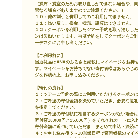
（満席・満室のためお取り直しができない場合や、
異なる場合がありますのでご注意ください。）
１０：他の割引と併用してのご利用はできません。
１１：払い戻し、換金、転売、譲渡はできません。
１２：クーポンを利用したツアー予約を取り消しし
ンは失効いたします。再度予約をしてクーポンをご
ーデスクにお申し出ください。
【ご利用前に】
当返礼品はANAのふるさと納税にマイページをお持
す。マイページをお持ちでない寄付者様はあらかじ
ジを作成の上、お申し込みください。
【寄付の流れ】
１：ツアーご予約の際にご利用いただけるクーポン
２：ご希望の寄付金額を決めていただき、必要な返
を指定してください。
３：ご希望の寄付額に相当するクーポンがない場合
寄付額10,000円と15,000円）をそれぞれカート
寄付金額に近づけていただき、まとめて申込・決済
４：お申し込み後５～10営業日程で寄附者様のマイ