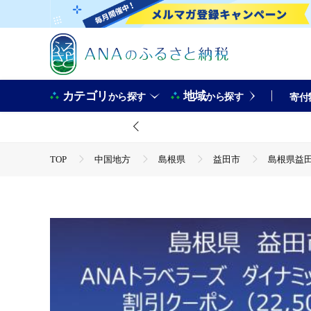
カテゴリ
地域
から探す
から探す
寄付
TOP
中国地方
島根県
益田市
島根県益田
TOP
ANAオリジナル
ANA関連返礼品
ダイナ
TOP
旅行・宿泊・体験
パッケージ旅行
ANA