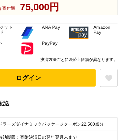
75,000円
寄付額
ジット
ANA Pay
Amazon
ド
Pay
い
PayPay
決済方法ごとに決済上限額が異なります。
ログイン
配送
お気に入り登録
ベラーズダイナミックパッケージクーポン22,500点分
有効期限：寄附決済日の翌年翌月末まで