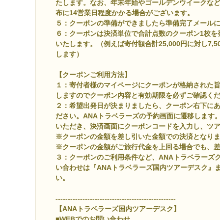
たします。なお、年末年始やゴールデンウイークな
布に14営業日程度かかる場合がございます。
５：
クーポンの準備ができましたら準備完了メール
６：クーポンは決済単位で合計点数のクーポン1枚を
いたします。（例えば寄付額合計25,000円に対し7,
します）
【クーポンご利用方法】
１：寄付者様のマイページにクーポンが格納された
しますのでクーポン内容と有効期限を必ずご確認く
２：希望出発日が決まりましたら、クーポン右下に
ださい。ANAトラベラーズの予約画面に遷移します
いただき、決済画面にクーポンコードを入力し、ツ
※クーポンの金額を差し引いた金額での決済となり
※クーポンの金額がご旅行代金を上回る場合でも、
３：クーポンのご利用条件など、ANAトラベラーズ
い合わせは『ANAトラベラーズ国内ツアーデスク』
い。
-------------------------------------------------
【ANAトラベラーズ国内ツアーデスク】
■WEBでのお問い合わせ