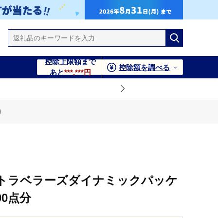
控除上限額まで
控除額を調べる
あと
***,***円
クーポン22,500点分
ックパッケージクーポン22,500点分
Aトラベラーズダイナミックパッケ
00点分