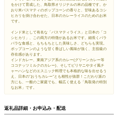
をかけて育成した、鳥取県オリジナルの米の品種です。か
おり米バスマティのポップコーンの香りと、甘味あるコシ
ヒカリを掛け合わせた、日本のカレーライスのためのお米
です。
インド米として有名な「バスマティライス」と日本の「コ
シヒカリ」、この両方の特徴があるお米です。細長くパラ
パラな食感と、もちもちとした美味しさ、どちらも実現。
ポップコーンのような甘く香ばしい風味が強く、主役級の
存在感があります。
インドカレー、東南アジア系のカレー(グリーンカレー等
ココナッツミルクのカレー)、そしてビリヤニやタイ風チ
ャーハンなどのエスニック料理でも本格的な味を出せるう
え、日本の”おうちカレー”とも相性が抜群！こだわり派の
方にも、一般のご家庭でも、幅広く使える「鳥取発の特別
なお米」です。
返礼品詳細・お申込み・配送