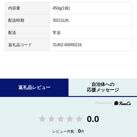
内容量
450g(1袋)
配送時期
30日以内
配送
常温
返礼品コード
31402-60000216
自治体への
返礼品レビュー
応援メッセージ
0.0
0
レビュー件数：
件