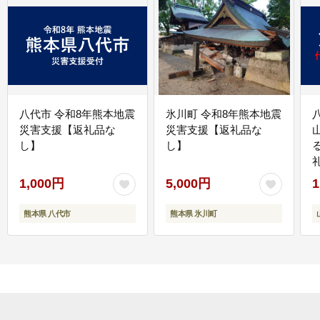
八代市 令和8年熊本地震
氷川町 令和8年熊本地震
災害支援【返礼品な
災害支援【返礼品な
し】
し】
1,000円
5,000円
1
熊本県 八代市
熊本県 氷川町