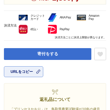
クレジット
Amazon
ANA Pay
カード
Pay
決済方法
d払い
PayPay
決済方法ごとに決済上限額が異なります。
寄付をする
URLをコピー
お気に入
返礼品について
「プリンセスかおり」は、鳥取県農業試験場が10年の歳月