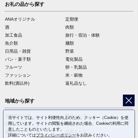
お礼の品から探す
ANAオリジナル
定期便
酒
肉類
加工食品
旅行・宿泊・体験
魚介類
麺類
日用品・雑貨
野菜
パン・菓子類
電化製品
フルーツ
卵・乳製品
ファッション
米・穀物
飲料(酒以外)
返礼品なし
地域から探す
北海道エリア
東北エリア
当サイトでは、サイト利便性向上のため、クッキー（Cookie）を使
用しています。サイトの閲覧を継続された場合、Cookieの利用に同
関東エリア
中部エリア
意したことものといたします。
近畿エリア
中国エリア
詳細については
プライバシーポリシー
をお読みください。