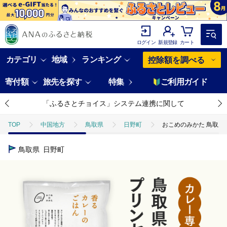
ログイン
新規登録
カート
カテゴリ
地域
ランキング
控除額を調べる
寄付額
旅先を探す
特集
ご利用ガイド
「ふるさとチョイス」システム連携に関して
TOP
中国地方
鳥取県
日野町
おこめのみかた 鳥取県産
鳥取県
日野町