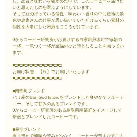
し、品質と味わいを確かめた中で、このコーヒーを届けた
いと思えたものを選ぶようにしています。
そして豆の持っている個性・味わい・香りの中に産地の景
色や農家さんの仕事が思い描いていただけるくらい素材の
個性を大事にした焙煎をこころがけています。
0からコーヒー研究所がお届けする自家焙煎珈琲で毎朝の
一杯、一息つく一杯が至福のひと時となることを願ってい
ます。
■□■□■□■□■□■□■□■□■□■□
お届け状態：【豆】でお届けいたします
■□■□■□■□■□■□■□■□■□■□
■南部町ブレンド
バリ産のBari God Islandをブレンドした爽やかでフルーテ
ィー、そして甘みのあるブレンドです。
0からコーヒー研究所のある鳥取県南部町をイメージして
焙煎とブレンドしたコーヒーです。
■星空ブレンド
香り豊かで酸味や苦みが少なく、コーヒーが苦手な方にも