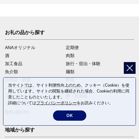
お礼の品から探す
ANAオリジナル
定期便
酒
肉類
加工食品
旅行・宿泊・体験
魚介類
麺類
日用品・雑貨
野菜
当サイトでは、サイト利便性向上のため、クッキー（Cookie）を使
パン・菓子類
電化製品
用しています。サイトの閲覧を継続された場合、Cookieの利用に同
フルーツ
卵・乳製品
意したことものといたします。
詳細については
プライバシーポリシー
をお読みください。
ファッション
米・穀物
飲料(酒以外)
返礼品なし
OK
地域から探す