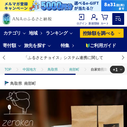
ログイン
新規登録
カート
カテゴリ
地域
ランキング
控除額を調べる
寄付額
旅先を探す
特集
ご利用ガイド
「ふるさとチョイス」システム連携に関して
+1
TOP
中国地方
鳥取県
南部町
自家焙煎珈琲セット（
TOP
飲料（酒以外）
ソフトドリンク
コーヒー
自家
鳥取県
南部町