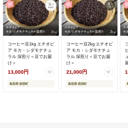
コーヒー豆1kg エチオピ
コーヒー豆2kg エチオピ
ア モカ・シダモナチュ
ア モカ・シダモナチュ
ラル 深煎り＜豆でお届
ラル 深煎り＜豆でお届
け＞
け＞
13,000円
21,000円
1
鳥取県 南部町
鳥取県 南部町