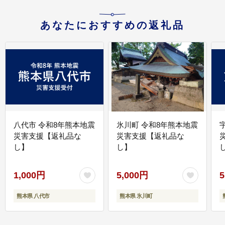
あなたにおすすめの返礼品
八代市 令和8年熊本地震
氷川町 令和8年熊本地震
災害支援【返礼品な
災害支援【返礼品な
し】
し】
し
1,000円
5,000円
5
熊本県 八代市
熊本県 氷川町