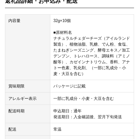
返礼品詳細・お申込み・配送
内容量
32g×10個
■原材料名
ナチュラルチェダーチーズ（アイルランド
製造）、植物油脂、乳糖、でん粉、食塩、
たまねぎシーズニング、酵母エキス／加工
デンプン、トレハロース、調味料（アミノ
酸等）、カゼインナトリウム、香料、アナ
トー色素、乳化剤、（一部に乳成分・小
麦・大豆を含む）
賞味期限
パッケージに記載
アレルギー表示
一部に乳成分・小麦・大豆を含む
配送時期
申込期日：通年
発送期日：入金確認後、翌月下旬発送
配送
常温