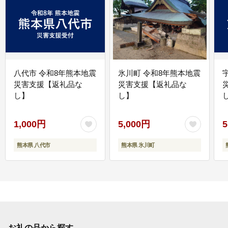
八代市 令和8年熊本地震
氷川町 令和8年熊本地震
災害支援【返礼品な
災害支援【返礼品な
し】
し】
し
1,000円
5,000円
5
熊本県 八代市
熊本県 氷川町
お礼の品から探す