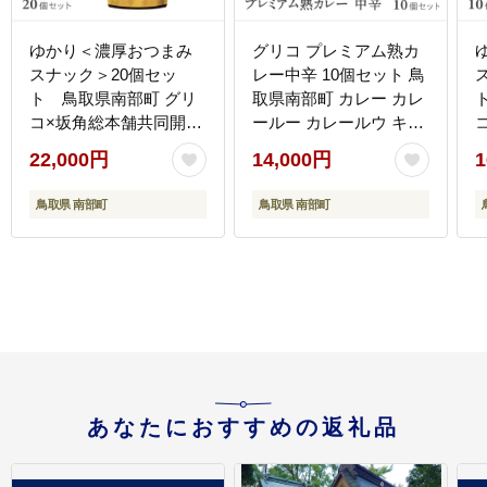
ゆかり＜濃厚おつまみ
グリコ プレミアム熟カ
スナック＞20個セッ
レー中辛 10個セット 鳥
ト 鳥取県南部町 グリ
取県南部町 カレー カレ
コ×坂角総本舗共同開発
ールー カレールウ キュ
江崎グリコ 土産菓子
ーブルウ カレーライス
22,000円
14,000円
1
江崎グリコ まとめ買い
家庭用 常温保存 備蓄
鳥取県 南部町
鳥取県 南部町
あなたにおすすめの返礼品