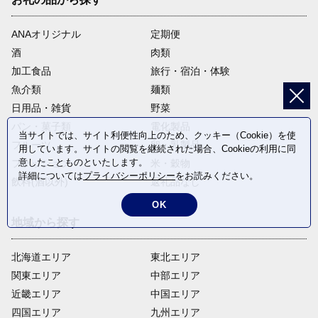
ANAオリジナル
定期便
酒
肉類
加工食品
旅行・宿泊・体験
魚介類
麺類
日用品・雑貨
野菜
パン・菓子類
電化製品
当サイトでは、サイト利便性向上のため、クッキー（Cookie）を使
フルーツ
卵・乳製品
用しています。サイトの閲覧を継続された場合、Cookieの利用に同
意したことものといたします。
ファッション
米・穀物
詳細については
プライバシーポリシー
をお読みください。
飲料(酒以外)
返礼品なし
OK
地域から探す
北海道エリア
東北エリア
関東エリア
中部エリア
近畿エリア
中国エリア
四国エリア
九州エリア