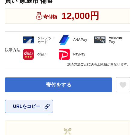
買い 家庭用 備蓄
12,000円
寄付額
クレジット
Amazon
ANA Pay
カード
Pay
決済方法
d払い
PayPay
決済方法ごとに決済上限額が異なります。
寄付をする
URLをコピー
お気に入