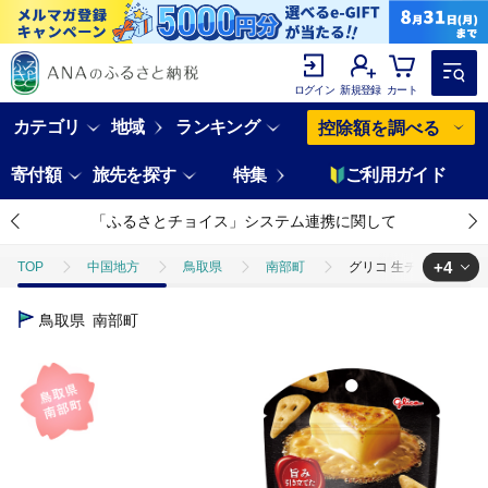
ログイン
新規登録
カート
カテゴリ
地域
ランキング
控除額を調べる
寄付額
旅先を探す
特集
ご利用ガイド
「ふるさとチョイス」システム連携に関して
+4
TOP
中国地方
鳥取県
南部町
グリコ 生チーズのチーザ
TOP
加工食品
ほかの加工食品
グリコ 生チーズのチーザ＜チェ
鳥取県
南部町
TOP
パン・菓子類
グリコ 生チーズのチーザ＜チェダーチーズ＞ 10個
TOP
パン・菓子類
洋菓子
グリコ 生チーズのチーザ＜チェダー
TOP
パン・菓子類
洋菓子
ほかの洋菓子
グリコ 生チ