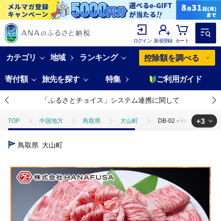
ログイン
新規登録
カート
カテゴリ
地域
ランキング
控除額を調べる
寄付額
旅先を探す
特集
ご利用ガイド
「ふるさとチョイス」システム連携に関して
+3
TOP
中国地方
鳥取県
大山町
DB-02＜HANAFU
TOP
肉
DB-02＜HANAFUSA＞大山黒牛ローススライス（大山ブ
鳥取県
大山町
TOP
肉
牛肉
DB-02＜HANAFUSA＞大山黒牛ローススラ
TOP
肉
牛肉
黒牛
DB-02＜HANAFUSA＞大山黒