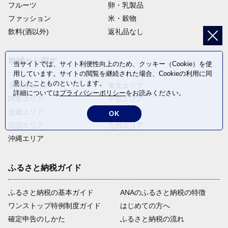
フルーツ
卵・乳製品
ファッション
米・穀物
飲料(酒以外)
返礼品なし
地域から探す
当サイトでは、サイト利便性向上のため、クッキー（Cookie）を使
用しています。サイトの閲覧を継続された場合、Cookieの利用に同
意したことものといたします。
北海道エリア
東北エリア
詳細については
プライバシーポリシー
をお読みください。
関東エリア
中部エリア
近畿エリア
中国エリア
OK
四国エリア
九州エリア
沖縄エリア
ふるさと納税ガイド
ふるさと納税の基本ガイド
ANAのふるさと納税の特徴
ワンストップ特例制度ガイド
はじめての方へ
確定申告のしかた
ふるさと納税の流れ