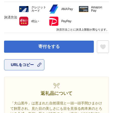
クレジット
Amazon
ANA Pay
カード
Pay
決済方法
d払い
PayPay
決済方法ごとに決済上限額が異なります。
寄付をする
URLをコピー
お気に入
返礼品について
「大山黒牛」は恵まれた自然環境と一頭一頭手間ひまかけ
て飼育され、見た目の美しさにも目を見張る肉本来のとろ