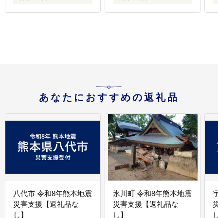
あなたにおすすめの返礼品
八代市 令和8年熊本地震
氷川町 令和8年熊本地震
災害支援【返礼品な
災害支援【返礼品な
し】
し】
し