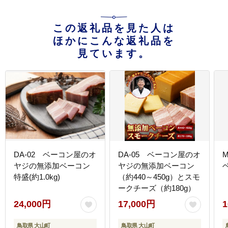
この返礼品を見た人は
ほかにこんな返礼品を
見ています。
DA-02 ベーコン屋のオ
DA-05 ベーコン屋のオ
ヤジの無添加ベーコン
ヤジの無添加ベーコン
特盛(約1.0kg)
（約440～450g）とスモ
ークチーズ（約180g）
24,000円
17,000円
1
鳥取県 大山町
鳥取県 大山町