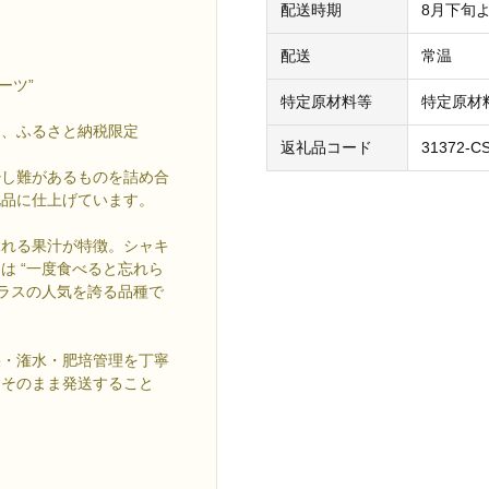
配送時期
8月下旬
配送
常温
ーツ”
特定原材料等
特定原材
を、ふるさと納税限定
返礼品コード
31372-C
少し難があるものを詰め合
礼品に仕上げています。
ふれる果汁が特徴。シャキ
は “一度食べると忘れら
クラスの人気を誇る品種で
果・潅水・肥培管理を丁寧
をそのまま発送すること