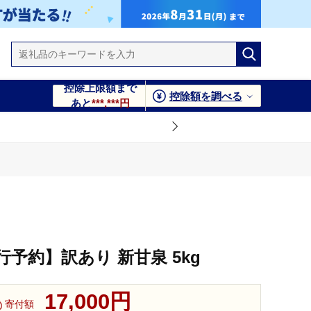
控除上限額まで
控除額を調べる
あと
***,***円
行予約】訳あり 新甘泉 5kg
17,000円
寄付額