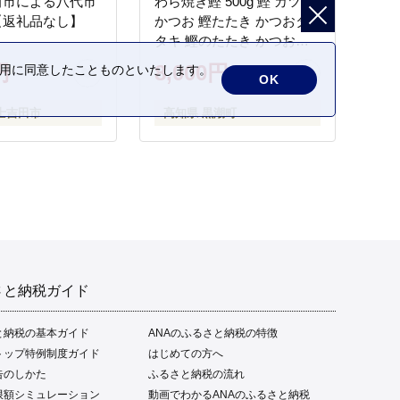
田市による八代市
わら焼き鰹 500g 鰹 カツオ
【返礼品なし】
かつお 鰹たたき かつおタ
タキ 鰹のたたき かつおの
タタキ 藁焼き わら焼き 魚
円
8,000円
の利用に同意したことものといたします。
OK
さかな 海鮮 刺身 お刺身 冷
凍 ご家庭用 グルメ 特産品
士吉田市
高知県 黒潮町
ご当地 本場 高知 黒潮町 ギ
フト 贈答品 人気 返礼品 ふ
るさと納税 魚介類 高知県
産 土佐名物 高知県 高評価
食卓 ご飯のお供 父の日 ギ
フト プレゼント[1669]
さと納税ガイド
と納税の基本ガイド
ANAのふるさと納税の特徴
トップ特例制度ガイド
はじめての方へ
告のしかた
ふるさと納税の流れ
限額シミュレーション
動画でわかるANAのふるさと納税