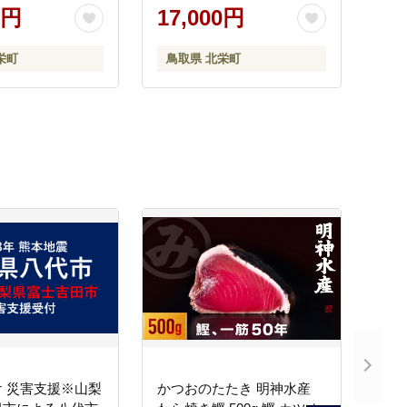
0円
17,000円
栄町
鳥取県 北栄町
 災害支援※山梨
かつおのたたき 明神水産