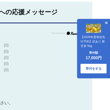
への応援メッセージ
【2026年度発送先
行予約】訳あり 新
(0)
甘泉 5kg
(0)
寄付額
(0)
17,000円
(0)
寄付をする
(0)
ださい。