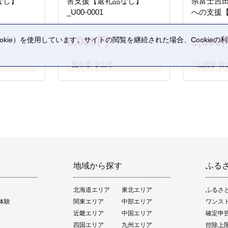
なし】
害支援【返礼品なし】
県富士吉
_U00-0001
への支援
5,000円
1,000
kie）を使用しています。サイトの閲覧を継続された場合、Cookie
。
熊本県 宇土市
山梨県 富
地域から探す
ふる
北海道エリア
東北エリア
ふるさ
体験
関東エリア
中部エリア
ワンス
近畿エリア
中国エリア
確定申
四国エリア
九州エリア
控除上