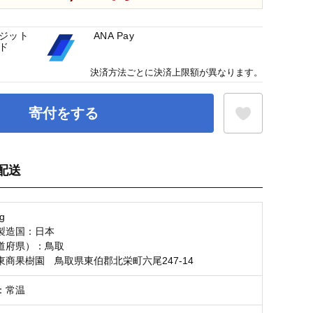
ジット
ANA Pay
ド
決済方法ごとに決済上限額が異なります。
寄付をする
配送
お気に入り登録
g
製造国：日本
道府県）：鳥取
東商果樹園 鳥取県東伯郡北栄町六尾247-14
：常温