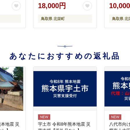
18,000円
10,00
鳥取県 北栄町
鳥取県 北
あなたにおすすめの返礼品
熊本地震 災
宇土市 令和8年熊本地震 災
八代市向け