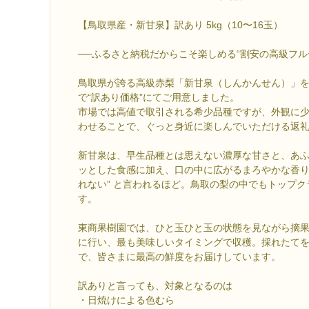
【鳥取県産・新甘泉】訳あり 5kg（10〜16玉）
──ふるさと納税だからこそ楽しめる“割安の高級フル
鳥取県が誇る高級赤梨「新甘泉（しんかんせん）」
で“訳あり価格”にてご用意しました。
市場では高値で取引される希少品種ですが、外観に
わせることで、ぐっと身近に楽しんでいただける返
新甘泉は、早生品種とは思えない濃厚な甘さと、あ
ッとした食感に加え、口の中に広がるまろやかな香り
れない” と言われるほど。鳥取の梨の中でもトップ
す。
東商果樹園では、ひと玉ひと玉の状態を見ながら摘
に行い、最も美味しいタイミングで収穫。採れたて
で、皆さまに最高の鮮度をお届けしています。
訳ありと言っても、対象となるのは
・日焼けによる色むら