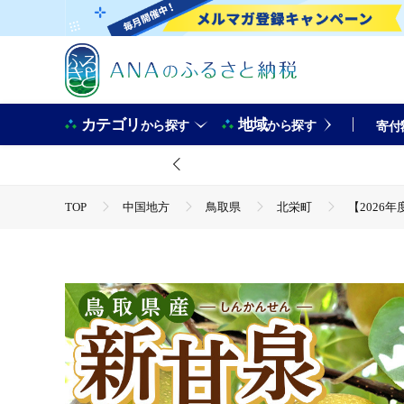
カテゴリ
地域
から探す
から探す
寄付
TOP
中国地方
鳥取県
北栄町
【2026
TOP
フルーツ
梨
【2026年度発送先行予約】訳