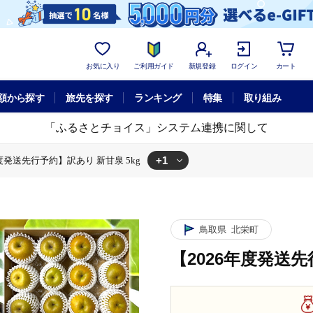
お気に入り
ご利用ガイド
新規登録
ログイン
カート
額から探す
旅先を探す
ランキング
特集
取り組み
「ふるさとチョイス」システム連携に関して
+1
年度発送先行予約】訳あり 新甘泉 5kg
あり 新甘泉 5kg
鳥取県
北栄町
【2026年度発送先