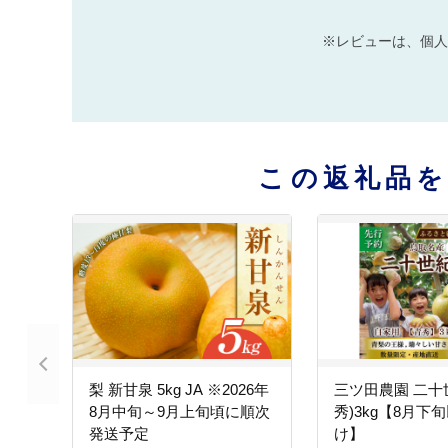
※レビューは、個人
この返礼品
梨 新甘泉 5kg JA ※2026年
三ツ田農園 二十
8月中旬～9月上旬頃に順次
秀)3kg【8月下
発送予定
け】