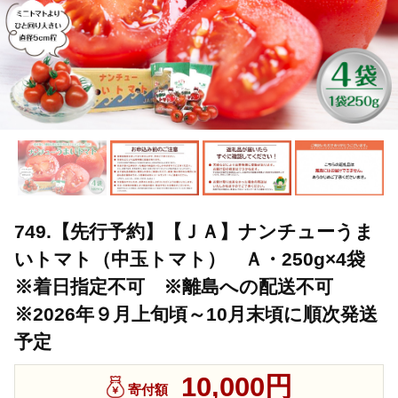
749.【先行予約】【ＪＡ】ナンチューうま
いトマト（中玉トマト） Ａ・250g×4袋
※着日指定不可 ※離島への配送不可
※2026年９月上旬頃～10月末頃に順次発送
予定
10,000円
寄付額