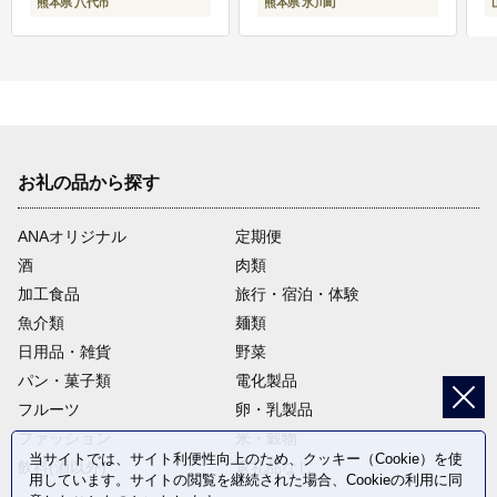
熊本県 八代市
熊本県 氷川町
お礼の品から探す
ANAオリジナル
定期便
酒
肉類
加工食品
旅行・宿泊・体験
魚介類
麺類
日用品・雑貨
野菜
パン・菓子類
電化製品
フルーツ
卵・乳製品
ファッション
米・穀物
当サイトでは、サイト利便性向上のため、クッキー（Cookie）を使
飲料(酒以外)
返礼品なし
用しています。サイトの閲覧を継続された場合、Cookieの利用に同