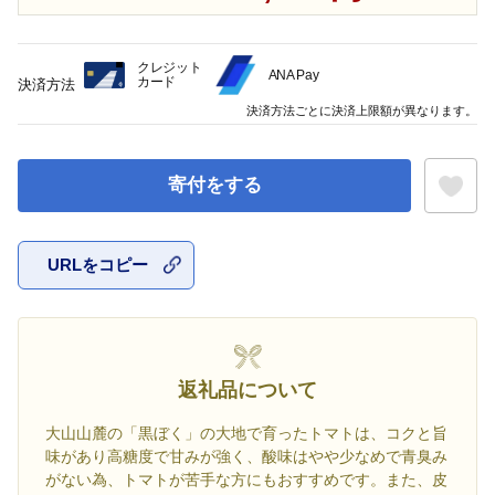
クレジット
ANA Pay
カード
決済方法
決済方法ごとに決済上限額が異なります。
寄付をする
URLをコピー
お気に入
返礼品について
大山山麓の「黒ぼく」の大地で育ったトマトは、コクと旨
味があり高糖度で甘みが強く、酸味はやや少なめで青臭み
がない為、トマトが苦手な方にもおすすめです。また、皮