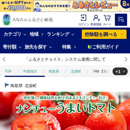
ログイン
新規登録
カート
カテゴリ
地域
ランキング
控除額を調べる
寄付額
旅先を探す
特集
ご利用ガイド
「ふるさとチョイス」システム連携に関して
+1
TOP
中国地方
鳥取県
北栄町
749.【先行予約】【
TOP
野菜
とまと
749.【先行予約】【ＪＡ】ナンチューう
鳥取県
北栄町