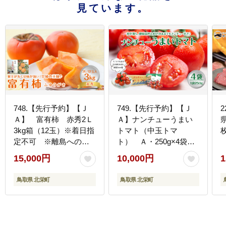
見ています。
748.【先行予約】【Ｊ
749.【先行予約】【Ｊ
Ａ】 富有柿 赤秀2Ｌ
Ａ】ナンチューうまい
3kg箱（12玉）※着日指
トマト（中玉トマ
枚
定不可 ※離島への配
ト） Ａ・250g×4袋
送不可 ※2026年11月
※着日指定不可 ※離
15,000円
10,000円
1
初旬頃～11月下旬頃に
島への配送不可
順次発送予定
※2026年９月上旬頃～
鳥取県 北栄町
鳥取県 北栄町
10月末頃に順次発送予
定