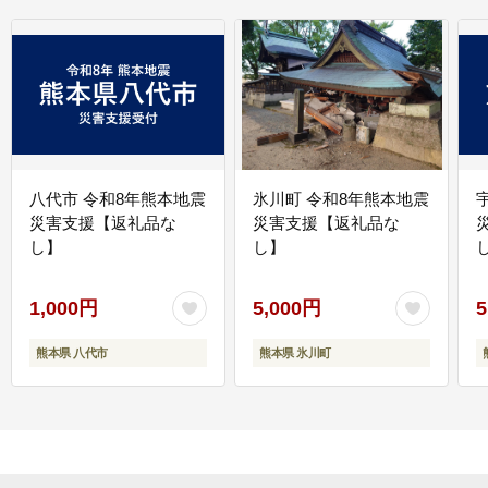
八代市 令和8年熊本地震
氷川町 令和8年熊本地震
災害支援【返礼品な
災害支援【返礼品な
し】
し】
し
1,000円
5,000円
5
熊本県 八代市
熊本県 氷川町