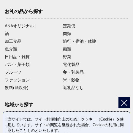
お礼の品から探す
ANAオリジナル
定期便
酒
肉類
加工食品
旅行・宿泊・体験
魚介類
麺類
日用品・雑貨
野菜
パン・菓子類
電化製品
フルーツ
卵・乳製品
ファッション
米・穀物
飲料(酒以外)
返礼品なし
地域から探す
北海道エリア
東北エリア
当サイトでは、サイト利便性向上のため、クッキー（Cookie）を使
用しています。サイトの閲覧を継続された場合、Cookieの利用に同
関東エリア
中部エリア
意したことものといたします。