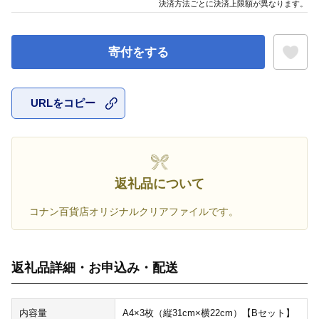
決済方法ごとに決済上限額が異なります。
寄付をする
URLをコピー
お気に入
返礼品について
コナン百貨店オリジナルクリアファイルです。
返礼品詳細・お申込み・配送
内容量
A4×3枚（縦31cm×横22cm）【Bセット】