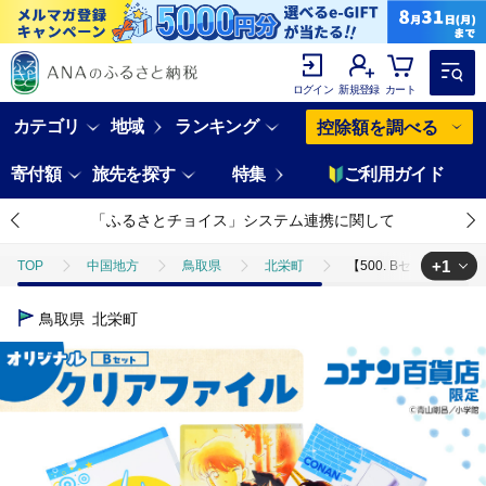
ログイン
新規登録
カート
カテゴリ
地域
ランキング
控除額を調べる
寄付額
旅先を探す
特集
ご利用ガイド
「ふるさとチョイス」システム連携に関して
+1
TOP
中国地方
鳥取県
北栄町
【500. Bセット】
TOP
日用品・雑貨
ほかの雑貨・日用品
【500. Bセット
鳥取県
北栄町