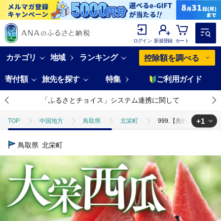
ログイン
新規登録
カート
カテゴリ
地域
ランキング
控除額を調べる
寄付額
旅先を探す
特集
ご利用ガイド
「ふるさとチョイス」システム連携に関して
+1
TOP
中国地方
鳥取県
北栄町
999.【先行予約】【
TOP
フルーツ
ほかのフルーツ
999.【先行予約】【ふる
鳥取県
北栄町