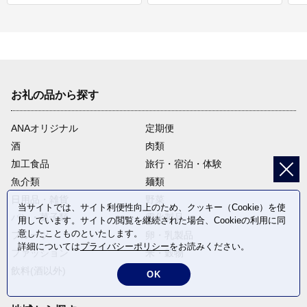
お礼の品から探す
ANAオリジナル
定期便
酒
肉類
加工食品
旅行・宿泊・体験
魚介類
麺類
日用品・雑貨
野菜
当サイトでは、サイト利便性向上のため、クッキー（Cookie）を使
パン・菓子類
電化製品
用しています。サイトの閲覧を継続された場合、Cookieの利用に同
意したことものといたします。
フルーツ
卵・乳製品
詳細については
プライバシーポリシー
をお読みください。
ファッション
米・穀物
飲料(酒以外)
返礼品なし
OK