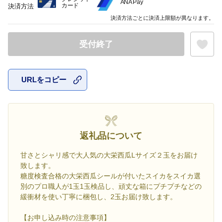
ANA Pay
カード
決済方法
決済方法ごとに決済上限額が異なります。
受付終了
URLをコピー
お気に入
返礼品について
甘さとシャリ感で大人気の大栄西瓜Lサイズ２玉をお届け
致します。
糖度検査合格の大栄西瓜シールが付いたスイカをスイカ選
別のプロ職人が1玉1玉検品し、頑丈な箱にプチプチなどの
緩衝材を使い丁寧に梱包し、2玉お届け致します。
【お申し込み時の注意事項】