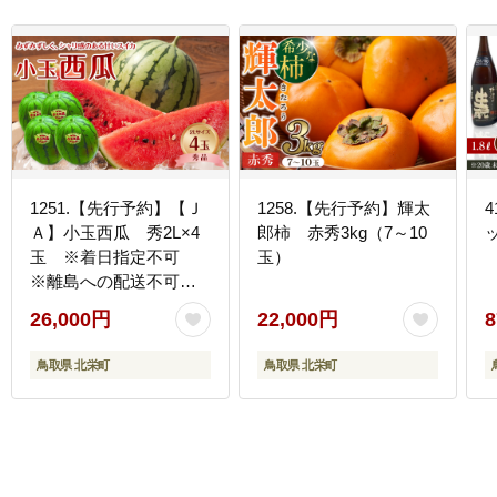
1251.【先行予約】【Ｊ
1258.【先行予約】輝太
Ａ】小玉西瓜 秀2L×4
郎柿 赤秀3kg（7～10
玉 ※着日指定不可
玉）
※離島への配送不可
※2026年9月初旬頃～9
26,000円
22,000円
8
月下旬頃に順次発送予
定
鳥取県 北栄町
鳥取県 北栄町