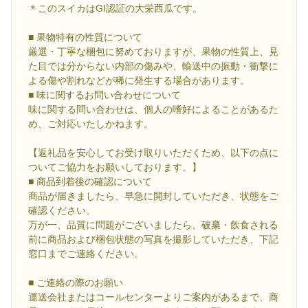
＊このスイカはGI認証の大栄西瓜です。
■ 果物特有の性質について
厳選・丁寧な梱包に努めておりますが、果物の性質上、見
た目では分からない内部の傷みや、輸送中の振動・衝撃に
よる傷や割れなどが稀に発生する場合があります。
■ 味に関するお問い合わせについて
味に関する問い合わせは、個人の嗜好によることがあるた
め、ご対応いたしかねます。
【返礼品を安心してお受け取りいただくため、以下の点に
ついてご協力をお願いしております。】
■ 商品到着後の確認について
商品が届きましたら、早急に開封していただき、状態をご
確認ください。
万が一、品質に問題がございましたら、破棄・飲食される
前に商品および梱包状態の写真を撮影していただき、下記
窓口までご連絡ください。
■ ご連絡の際のお願い
運送会社またはコールセンターよりご案内があるまで、商