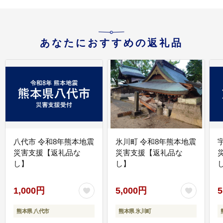
あなたにおすすめの返礼品
八代市 令和8年熊本地震
氷川町 令和8年熊本地震
災害支援【返礼品な
災害支援【返礼品な
し】
し】
し
1,000円
5,000円
5
熊本県 八代市
熊本県 氷川町