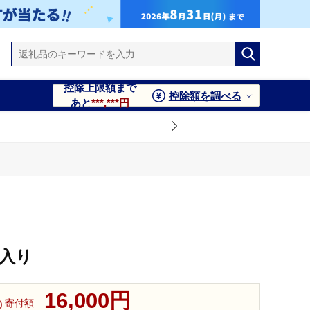
控除上限額まで
控除額を調べる
あと
***,***円
個入り
16,000円
寄付額