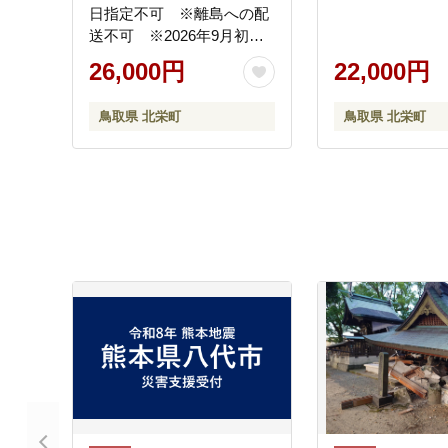
日指定不可 ※離島への配
送不可 ※2026年9月初旬
頃～9月下旬頃に順次発送
26,000円
22,000円
予定
鳥取県 北栄町
鳥取県 北栄町