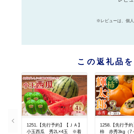
※レビューは、個人
この返礼品
1251.【先行予約】【ＪＡ】
1258.【先行予
小玉西瓜 秀2L×4玉 ※着
柿 赤秀3kg（7