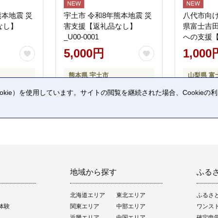
熊本地震 災
宇土市 令和8年熊本地震 災
八代市向け
なし】
害支援【返礼品なし】
県富士吉
_U00-0001
への支援
5,000円
1,000
熊本県 宇土市
山梨県 富
kie）を使用しています。サイトの閲覧を継続された場合、Cookie
。
地域から探す
ふる
北海道エリア
東北エリア
ふるさ
体験
関東エリア
中部エリア
ワンス
近畿エリア
中国エリア
確定申