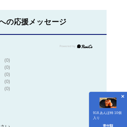
への応援メッセージ
(0)
(0)
(0)
(0)
(0)
918.あんぽ柿 10個
入り
寄付額
ださい。