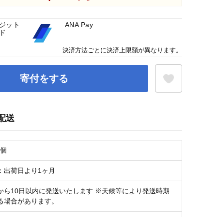
ジット
ANA Pay
ド
決済方法ごとに決済上限額が異なります。
寄付をする
配送
お気に入り登録
0個
：出荷日より1ヶ月
から10日以内に発送いたします ※天候等により発送時期
る場合があります。