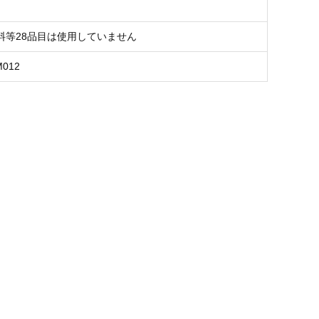
料等28品目は使用していません
M012