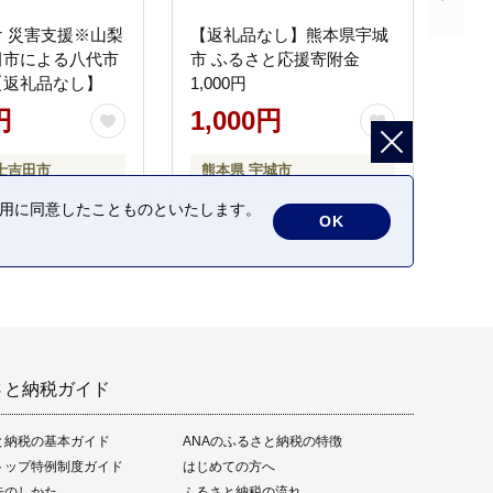
 災害支援※山梨
【返礼品なし】熊本県宇城
田市による八代市
市 ふるさと応援寄附金
【返礼品なし】
1,000円
円
1,000円
士吉田市
熊本県 宇城市
の利用に同意したことものといたします。
OK
さと納税ガイド
と納税の基本ガイド
ANAのふるさと納税の特徴
トップ特例制度ガイド
はじめての方へ
告のしかた
ふるさと納税の流れ