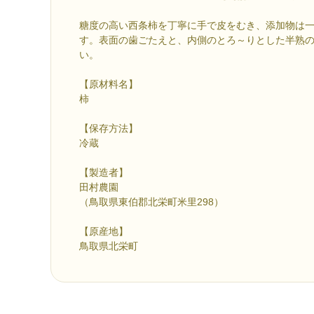
糖度の高い西条柿を丁寧に手で皮をむき、添加物は
す。表面の歯ごたえと、内側のとろ～りとした半熟
い。
【原材料名】
柿
【保存方法】
冷蔵
【製造者】
田村農園
（鳥取県東伯郡北栄町米里298）
【原産地】
鳥取県北栄町