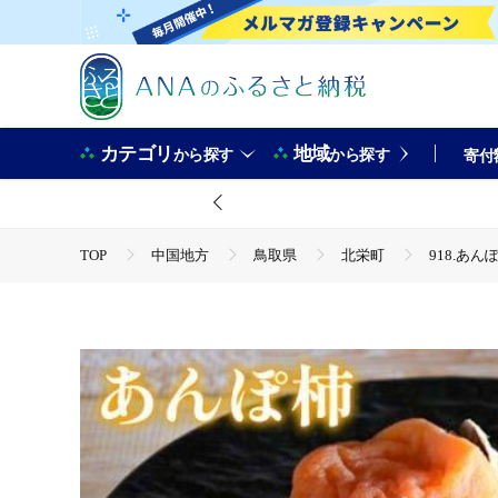
カテゴリ
地域
から探す
から探す
寄付
TOP
中国地方
鳥取県
北栄町
918.あん
TOP
フルーツ
ほかのフルーツ
918.あんぽ柿 