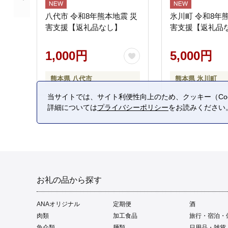
八代市 令和8年熊本地震 災
氷川町 令和8年
害支援【返礼品なし】
害支援【返礼品
1,000円
5,000円
熊本県 八代市
熊本県 氷川町
当サイトでは、サイト利便性向上のため、クッキー（Coo
詳細については
プライバシーポリシー
をお読みください
お礼の品から探す
ANAオリジナル
定期便
酒
肉類
加工食品
旅行・宿泊・
魚介類
麺類
日用品・雑貨