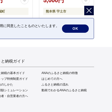
円
5,000円
城町
熊本県 宇土市
の利用に同意したことものといたします。
OK
さと納税ガイド
と納税の基本ガイド
ANAのふるさと納税の特徴
トップ特例制度ガイド
はじめての方へ
告のしかた
ふるさと納税の流れ
限額シミュレーション
動画でわかるANAのふるさと納税
給者・自営業者の方へ