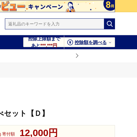
控除上限額まで
控除額を調べる
あと
***,***円
比べセット【Ｄ】
12,000円
寄付額