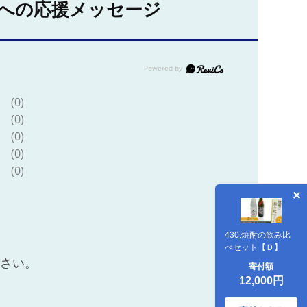
への応援メッセージ
(0)
(0)
(0)
(0)
(0)
430.焼酎の飲み比
べセット【Ｄ】
ださい。
寄付額
12,000円