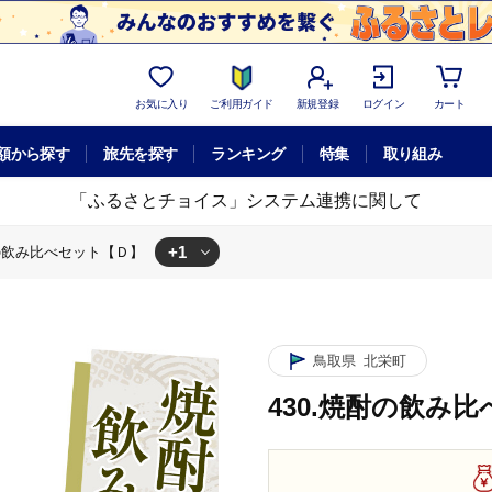
お気に入り
ご利用ガイド
新規登録
ログイン
カート
額から探す
旅先を探す
ランキング
特集
取り組み
「ふるさとチョイス」システム連携に関して
+1
酎の飲み比べセット【Ｄ】
鳥取県
北栄町
430.焼酎の飲み