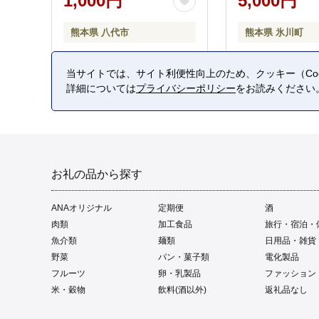
1,000円
5,000円
熊本県 八代市
熊本県 氷川町
当サイトでは、サイト利便性向上のため、クッキー（Coo
詳細については
プライバシーポリシー
をお読みください
お礼の品から探す
ANAオリジナル
定期便
酒
肉類
加工食品
旅行・宿泊・
魚介類
麺類
日用品・雑貨
野菜
パン・菓子類
電化製品
フルーツ
卵・乳製品
ファッション
米・穀物
飲料(酒以外)
返礼品なし