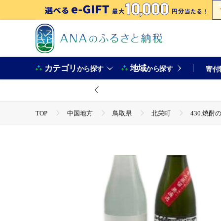
カテゴリ
地域
から探す
から探す
寄付
TOP
中国地方
鳥取県
北栄町
430.焼
TOP
酒
焼酎
430.焼酎の飲み比べセット【Ｄ】