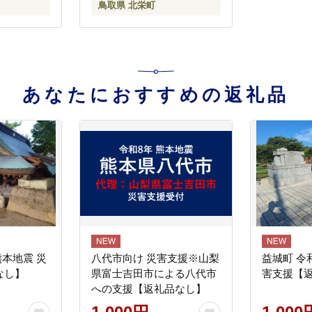
鳥取県 北栄町
あなたにおすすめの返礼品
熊本地震 災
八代市向け 災害支援※山梨
益城町 令
なし】
県富士吉田市による八代市
害支援【
への支援【返礼品なし】