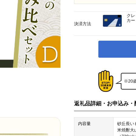
クレ
カー
決済方法
※2
返礼品詳細・お申込み・
内容量
砂丘長い
米焼酎大