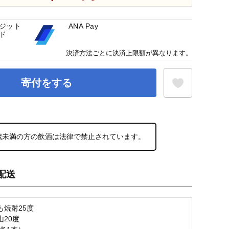
ジット
ANA Pay
ド
決済方法ごとに決済上限額が異なります。
寄付をする
お気に入り登録
0歳未満の方の飲酒は法律で禁止されています。
配送
も焼酎25度
山20度