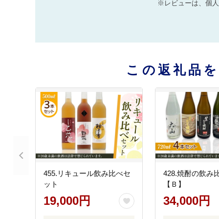
※レビューは、個人
この返礼品
455.リキュール飲み比べセ
428.焼酎の飲
ット
【Ｂ】
19,000円
34,000円