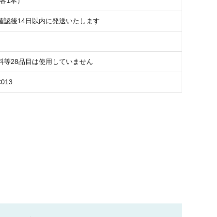
×各1本）
確認後14日以内に発送いたします
料等28品目は使用していません
C013