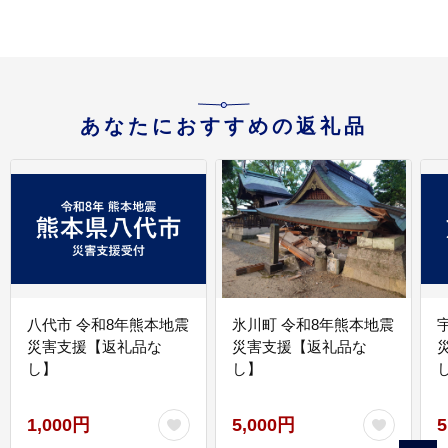
あなたにおすすめの返礼品
八代市 令和8年熊本地震
氷川町 令和8年熊本地震
災害支援【返礼品な
災害支援【返礼品な
し】
し】
し
1,000円
5,000円
5