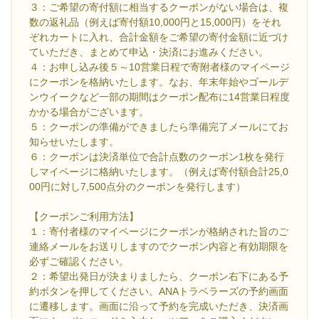
３：ご希望の寄付額に相当するクーポンがない場合は、複
数の返礼品（例えば寄付額10,000円と15,000円）をそれ
ぞれカートに入れ、合計金額をご希望の寄付金額に近づけ
ていただき、まとめて申込・決済にお進みください。
４：お申し込み後５～10営業日程で寄附者様のマイページ
にクーポンを格納いたします。なお、年末年始やゴールデ
ンウイークなど一部の期間はクーポン配布に14営業日程度
かかる場合がございます。
５：クーポンの準備ができましたら準備完了メールにてお
知らせいたします。
６：クーポンは決済単位で合計点数のクーポン1枚を発行
しマイページに格納いたします。（例えば寄付額合計25,0
00円に対し7,500点分のクーポンを発行します）
【クーポンご利用方法】
１：寄付者様のマイページにクーポンが格納された旨のご
連絡メールをお送りしますのでクーポン内容と有効期限を
必ずご確認ください。
２：希望出発日が決まりましたら、クーポン右下にある予
約ボタンを押してください。ANAトラベラーズの予約画面
に遷移します。画面に沿って予約を完成いただき、決済画