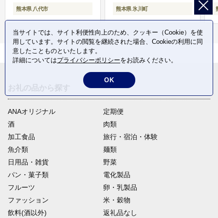
熊本県 八代市
熊本県 氷川町
当サイトでは、サイト利便性向上のため、クッキー（Cookie）を使
用しています。サイトの閲覧を継続された場合、Cookieの利用に同
意したことものといたします。
詳細については
プライバシーポリシー
をお読みください。
OK
お礼の品から探す
ANAオリジナル
定期便
酒
肉類
加工食品
旅行・宿泊・体験
魚介類
麺類
日用品・雑貨
野菜
パン・菓子類
電化製品
フルーツ
卵・乳製品
ファッション
米・穀物
飲料(酒以外)
返礼品なし