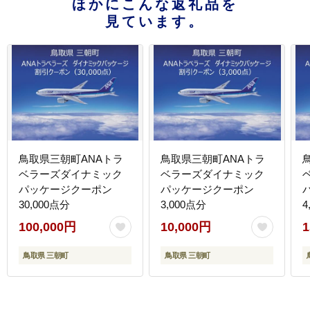
ほかにこんな返礼品を
見ています。
鳥取県三朝町ANAトラ
鳥取県三朝町ANAトラ
ベラーズダイナミック
ベラーズダイナミック
パッケージクーポン
パッケージクーポン
30,000点分
3,000点分
4
100,000円
10,000円
1
鳥取県 三朝町
鳥取県 三朝町