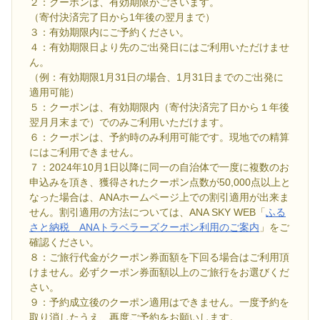
２：クーポンは、有効期限がございます。
（寄付決済完了日から1年後の翌月まで）
３：有効期限内にご予約ください。
４：有効期限日より先のご出発日にはご利用いただけませ
ん。
（例：有効期限1月31日の場合、1月31日までのご出発に
適用可能）
５：クーポンは、有効期限内（寄付決済完了日から１年後
翌月月末まで）でのみご利用いただけます。
６：クーポンは、予約時のみ利用可能です。現地での精算
にはご利用できません。
７：2024年10月1日以降に同一の自治体で一度に複数のお
申込みを頂き、獲得されたクーポン点数が50,000点以上と
なった場合は、ANAホームページ上での割引適用が出来ま
せん。割引適用の方法については、ANA SKY WEB「
ふる
さと納税 ANAトラベラーズクーポン利用のご案内
」をご
確認ください。
８：ご旅行代金がクーポン券面額を下回る場合はご利用頂
けません。必ずクーポン券面額以上のご旅行をお選びくだ
さい。
９：予約成立後のクーポン適用はできません。一度予約を
取り消したうえ、再度ご予約をお願いします。