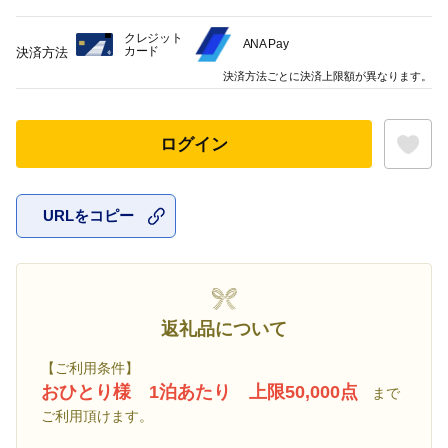
クレジット
ANA Pay
カード
決済方法
決済方法ごとに決済上限額が異なります。
ログイン
URLをコピー
お気に入
返礼品について
【ご利用条件】
おひとり様 1泊あたり 上限50,000点
まで
ご利用頂けます。