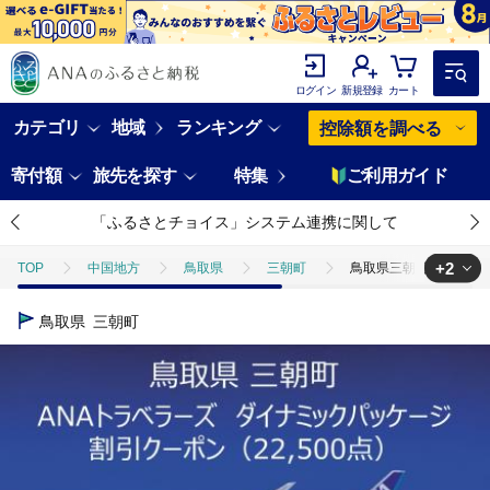
ログイン
新規登録
カート
カテゴリ
地域
ランキング
控除額を調べる
寄付額
旅先を探す
特集
ご利用ガイド
「ふるさとチョイス」システム連携に関して
+2
TOP
中国地方
鳥取県
三朝町
鳥取県三朝町ANAトラ
TOP
ANAオリジナル
ANA関連返礼品
鳥取県三朝町ANAト
鳥取県
三朝町
TOP
ANAオリジナル
ANA関連返礼品
ダイナミックパッケ