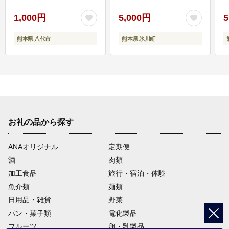
1,000円
5,000円
5
熊本県 八代市
熊本県 氷川町
お礼の品から探す
ANAオリジナル
定期便
酒
肉類
加工食品
旅行・宿泊・体験
魚介類
麺類
日用品・雑貨
野菜
パン・菓子類
電化製品
フルーツ
卵・乳製品