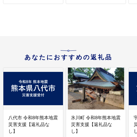
あなたにおすすめの返礼品
八代市 令和8年熊本地震
氷川町 令和8年熊本地震
災害支援【返礼品な
災害支援【返礼品な
し】
し】
し