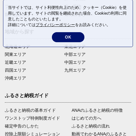
ファッション
米・穀物
当サイトでは、サイト利便性向上のため、クッキー（Cookie）を使
用しています。サイトの閲覧を継続された場合、Cookieの利用に同
飲料(酒以外)
返礼品なし
意したことものといたします。
詳細については
プライバシーポリシー
をお読みください。
地域から探す
OK
北海道エリア
東北エリア
関東エリア
中部エリア
近畿エリア
中国エリア
四国エリア
九州エリア
沖縄エリア
ふるさと納税ガイド
ふるさと納税の基本ガイド
ANAのふるさと納税の特徴
ワンストップ特例制度ガイド
はじめての方へ
確定申告のしかた
ふるさと納税の流れ
控除上限額シミュレーション
動画でわかるANAのふるさと