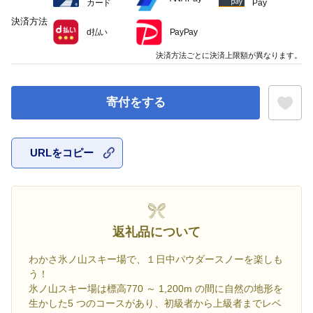
カード
Pay
決済方法
d払い
PayPay
決済方法ごとに決済上限額が異なります。
寄付をする
URLをコピー
お気に入
返礼品について
わかさ氷ノ山スキー場で、１日中パウダースノーを楽しも
う！
氷ノ山スキー場は標高770 ～ 1,200m の間に自然の地形を
生かした5 つのコースがあり、初級者から上級者までレベ