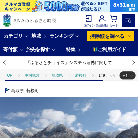
ログイン
新規登録
カート
カテゴリ
地域
ランキング
控除額を調べる
寄付額
旅先を探す
特集
ご利用ガイド
「ふるさとチョイス」システム連携に関して
+1
TOP
中国地方
鳥取県
若桜町
149．わかさ氷ノ山ス
TOP
旅行・宿泊・体験
体験チケット
スキー・リフト
鳥取県
若桜町