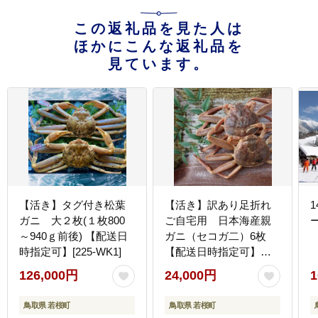
この返礼品を見た人は
ほかにこんな返礼品を
見ています。
【活き】タグ付き松葉
【活き】訳あり足折れ
ガニ 大２枚(１枚800
ご自宅用 日本海産親
～940ｇ前後) 【配送日
ガニ（セコガ二）6枚
時指定可】[225-WK1]
【配送日時指定可】
[241-WK17]
126,000円
24,000円
1
鳥取県 若桜町
鳥取県 若桜町