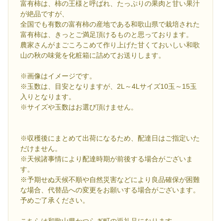
富有柿は、柿の王様と呼ばれ、たっぷりの果肉と甘い果汁
が絶品ですが、
全国でも有数の富有柿の産地である和歌山県で栽培された
富有柿は、きっとご満足頂けるものと思っております。
農家さんがまごころこめて作り上げた甘くておいしい和歌
山の秋の味覚を化粧箱に詰めてお送りします。
※画像はイメージです。
※玉数は、目安となりますが、2L～4Lサイズ10玉～15玉
入りとなります。
※サイズや玉数はお選び頂けません。
※収穫後にまとめて出荷になるため、配達日はご指定いた
だけません。
※天候諸事情により配達時期が前後する場合がございま
す。
※予期せぬ天候不順や自然災害などにより良品確保が困難
な場合、代替品への変更をお願いする場合がございます。
予めご了承ください。
こちらは和歌山県かつらぎ町の返礼品になります。