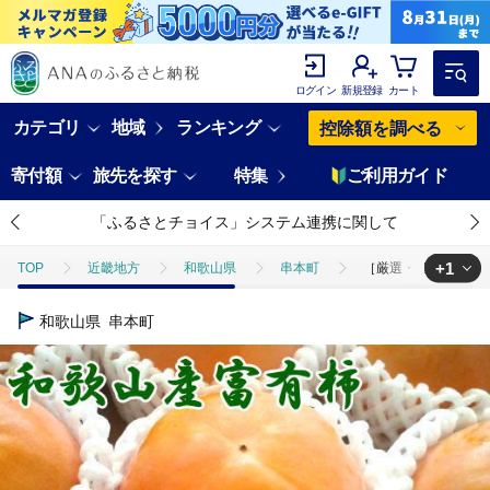
ログイン
新規登録
カート
カテゴリ
地域
ランキング
控除額を調べる
寄付額
旅先を探す
特集
ご利用ガイド
「ふるさとチョイス」システム連携に関して
+1
TOP
近畿地方
和歌山県
串本町
［厳選・産直］和歌山産
TOP
フルーツ
［厳選・産直］和歌山産の富有柿約4kg（化粧箱入り）（
和歌山県
串本町