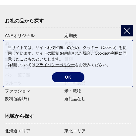
お礼の品から探す
ANAオリジナル
定期便
酒
肉類
当サイトでは、サイト利便性向上のため、クッキー（Cookie）を使
加工食品
旅行・宿泊・体験
用しています。サイトの閲覧を継続された場合、Cookieの利用に同
魚介類
麺類
意したことものといたします。
詳細については
プライバシーポリシー
をお読みください。
日用品・雑貨
野菜
パン・菓子類
電化製品
OK
フルーツ
卵・乳製品
ファッション
米・穀物
飲料(酒以外)
返礼品なし
地域から探す
北海道エリア
東北エリア