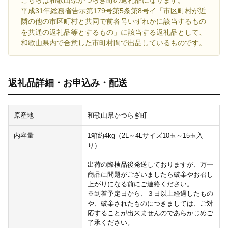
平成31年総務省告示第179号第5条第8号イ「市区町村が近
隣の他の市区町村と共同で前各号いずれかに該当するもの
を共通の返礼品等とするもの」に該当する返礼品として、
和歌山県内で合意した市町村間で出品しているものです。
返礼品詳細・お申込み・配送
原産地
和歌山県かつらぎ町
内容量
1箱約4kg（2L～4Lサイズ10玉～15玉入
り）
出荷の際検品後発送しておりますが、万一
商品に問題がございましたら破棄やお召し
上がりになる前にご連絡ください。
※到着予定日から、３日以上経過したもの
や、破棄されたものにつきましては、ご対
応することが出来ませんのであらかじめご
了承ください。