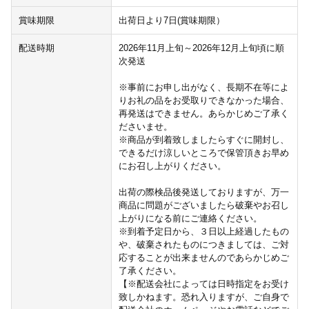
賞味期限
出荷日より7日(賞味期限）
配送時期
2026年11月上旬～2026年12月上旬頃に順
次発送
※事前にお申し出がなく、長期不在等によ
りお礼の品をお受取りできなかった場合、
再発送はできません。あらかじめご了承く
ださいませ。
※商品が到着致しましたらすぐに開封し、
できるだけ涼しいところで保管頂きお早め
にお召し上がりください。
出荷の際検品後発送しておりますが、万一
商品に問題がございましたら破棄やお召し
上がりになる前にご連絡ください。
※到着予定日から、３日以上経過したもの
や、破棄されたものにつきましては、ご対
応することが出来ませんのであらかじめご
了承ください。
【※配送会社によっては日時指定をお受け
致しかねます。恐れ入りますが、ご自身で