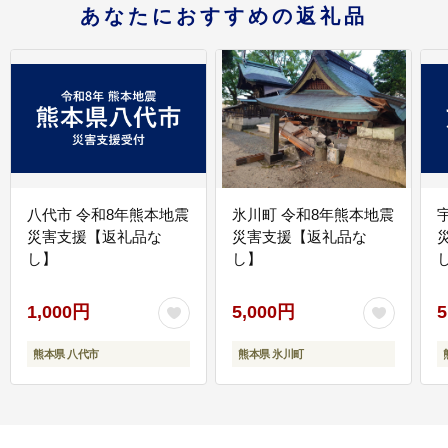
あなたにおすすめの返礼品
八代市 令和8年熊本地震
氷川町 令和8年熊本地震
災害支援【返礼品な
災害支援【返礼品な
し】
し】
し
1,000円
5,000円
5
熊本県 八代市
熊本県 氷川町