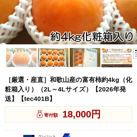
［厳選・産直］和歌山産の富有柿約4kg（化
粧箱入り）（2L～4Lサイズ）【2026年発
送】【tec401B】
18,000円
寄付額
クレジット