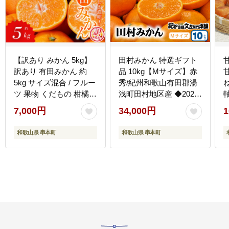
【訳あり みかん 5kg】
田村みかん 特選ギフト
訳あり 有田みかん 約
品 10kg【Mサイズ】赤
5kg サイズ混合 / フルー
秀/紀州和歌山有田郡湯
ツ 果物 くだもの 柑橘
浅町田村地区産 ◆2026
軸
みかん ミカン オレンジ
年11月下旬～2027年1月
7,000円
34,000円
1
温州ミカン みかん 名産
中旬頃に順次発送予定
地 甘い みかん ご家庭用
(お届け日指定不可) 紀
A
和歌山県 串本町
和歌山県 串本町
訳ありみかん 蜜柑 有機
伊国屋文左衛門本舗
質肥料100% 有田 産地
【kstb303C】
直送 ※2026年11月～
2027年1月に順次発送予
定（お届け日指定不
可）※北海道・沖縄・
離島への配送不可
【nuk161E】