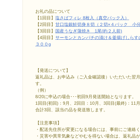
お礼の品について
【1回目】
塩さばフィレ 8枚入（真空パック入）
【2回目】
甘口塩銀鮭切身８切（２切×４パック 小
【3回目】
国産うなぎ蒲焼き 1尾(約２人前)
【4回目】
サーモンとカンパチの漬け＆釜揚げしらすの
３００g
【発送について】
返礼品は、お申込み（ご入金確認後）いただいた翌
す。
（例）
8/20に申込の場合･･･初回9月発送開始となります。
1回目(初回)：9月、2回目：10月、3回目(最終)：11
合計3回、該当の品を発送致します。
【注意事項】
・配送先住所が変更になる場合には、事前にご連絡
・災害や異常気象などやむを得ない場合は、返礼品