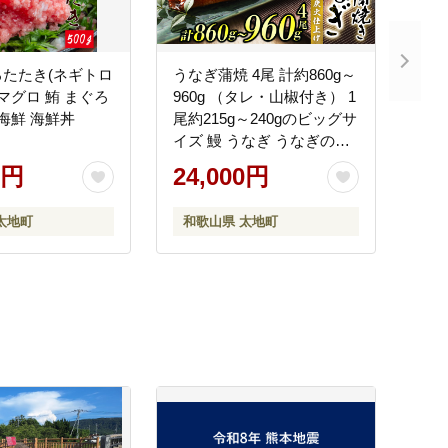
たたき(ネギトロ
うなぎ蒲焼 4尾 計約860g～
マグロ 鮪 まぐろ
960g （タレ・山椒付き） 1
 海鮮 海鮮丼
尾約215g～240gのビッグサ
】
イズ 鰻 うなぎ うなぎの蒲
焼 炭火焼き 炭火 中国産
0円
24,000円
【nks702B-y】
太地町
和歌山県 太地町