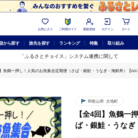
お気に入り
ご利用ガイド
新規登録
ログイン
カート
額から探す
旅先を探す
ランキング
特集
取り組み
「ふるさとチョイス」システム連携に関して
】魚鶴一押し！人気のお魚集合定期便（さば・銀鮭・うなぎ・海鮮丼）【tkb3
期便（さば・銀鮭・うなぎ・海鮮丼）【tkb308】
人気のお魚集合定期便（さば・銀鮭・うなぎ・海鮮丼）【tkb308】
和歌山県
太地町
【全4回】魚鶴一
ば・銀鮭・うなぎ・