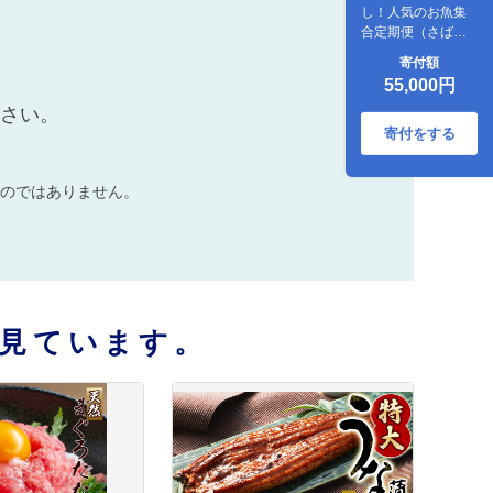
し！人気のお魚集
合定期便（さば・
銀鮭・うなぎ・海
寄付額
鮮丼）【tkb308】
55,000円
ださい。
寄付をする
のではありません。
見ています。