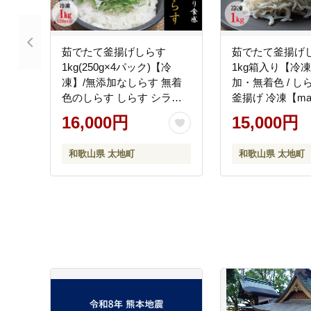
茹でたて釜揚げしらす
茹でたて釜揚
1kg(250g×4パック)【冷
1kg箱入り【冷
凍】/無添加なしらす 無着
加・無着色 / し
色のしらす しらす シラス
釜揚げ 冷凍【mar
釜揚げのしらす 小分けでき
16,000円
15,000円
るしらす 冷凍のしらす
【mar103】
和歌山県 太地町
和歌山県 太地町