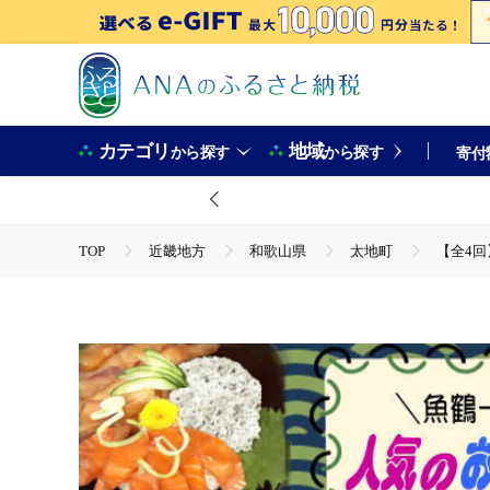
カテゴリ
地域
から探す
から探す
寄付
TOP
近畿地方
和歌山県
太地町
【全4回
TOP
魚介類
【全4回】魚鶴一押し！人気のお魚集合定
TOP
定期便
魚(定期便)
【全4回】魚鶴一押し！