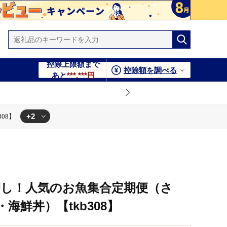
控除上限額まで
控除額を調べる
あと
***,***円
+2
08】
押し！人気のお魚集合定期便（さ
海鮮丼）【tkb308】