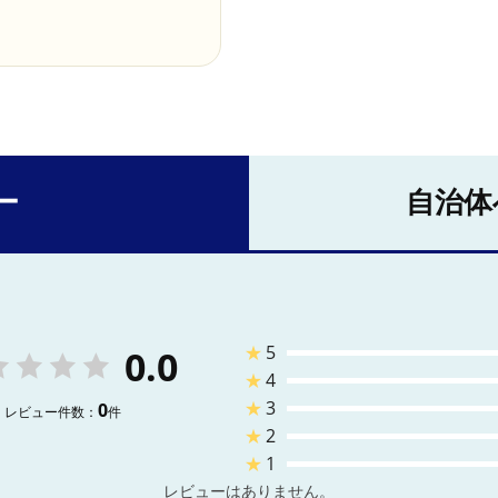
ー
自治体
★
5
0.0
★
4
★
3
0
レビュー件数：
件
★
2
★
1
レビューはありません。