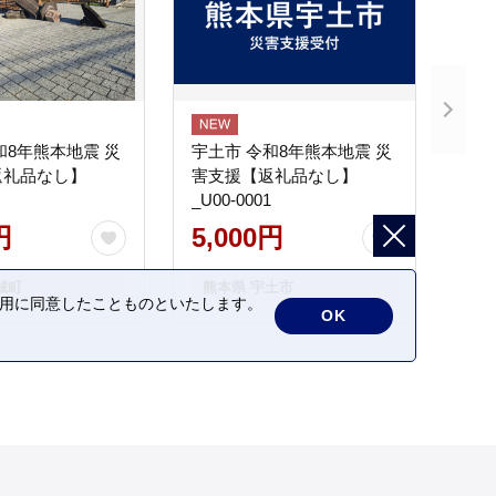
和8年熊本地震 災
宇土市 令和8年熊本地震 災
返礼品なし】
害支援【返礼品なし】
_U00-0001
円
5,000円
城町
熊本県 宇土市
の利用に同意したことものといたします。
OK