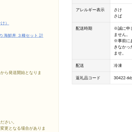
アレルギー表示
さけ
さば
分け）
配送時期
※誠に申
ません。
 海鮮丼 ３種セット 計
※事前に
きなかっ
ませ。
配送
冷凍
月から発送開始となりま
返礼品コード
30422-tk
月
ください。
が変更となる場合がありま