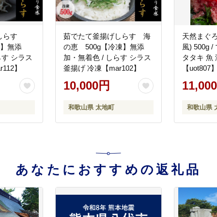
げしらす
茹でたて釜揚げしらす 海
天然まぐろ
凍】無添
の恵 500g【冷凍】無添
風) 500g / 
らす シラス
加・無着色 / しらす シラス
タタキ 魚
112】
釜揚げ 冷凍【mar102】
【uot807
10,000円
11,00
和歌山県 太地町
和歌山県 
あなたにおすすめの返礼品