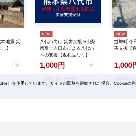
熊本地震 災
八代市向け 災害支援※山梨
益城町 令
なし】
県富士吉田市による八代市
害支援【
への支援【返礼品なし】
1,000円
1,000
山梨県 富士吉田市
熊本県 益
kie）を使用しています。サイトの閲覧を継続された場合、Cookie
。