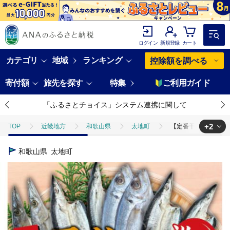
ログイン
新規登録
カート
カテゴリ
地域
ランキング
控除額を調べる
寄付額
旅先を探す
特集
ご利用ガイド
「ふるさとチョイス」システム連携に関して
+2
TOP
近畿地方
和歌山県
太地町
【定番干物12枚セット
TOP
魚介類
干物
【定番干物12枚セット】干物セット アジ さ
和歌山県
太地町
TOP
魚介類
干物
あじ
【定番干物12枚セット】干物セッ