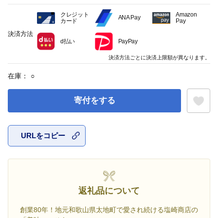
クレジット
Amazon
ANA Pay
カード
Pay
決済方法
d払い
PayPay
決済方法ごとに決済上限額が異なります。
在庫：
○
寄付をする
URLをコピー
お気に入
返礼品について
創業80年！地元和歌山県太地町で愛され続ける塩崎商店の