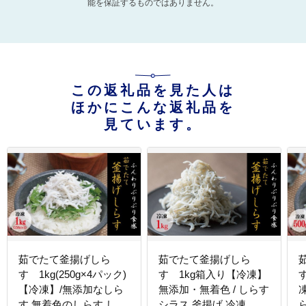
能を保証するものではありません。
この返礼品を見た人は
ほかにこんな返礼品を
見ています。
茹でたて釜揚げしら
茹でたて釜揚げしら
す 1kg(250g×4パック)
す 1kg箱入り【冷凍】
【冷凍】/無添加なしら
無添加・無着色 / しらす
す 無着色のしらす しら
シラス 釜揚げ 冷凍