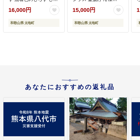
す シラス 釜揚げのしら
【mar112】
【
16,000円
15,000円
1
す 小分けできるしらす
冷凍のしらす
和歌山県 太地町
和歌山県 太地町
【mar103】
あなたにおすすめの返礼品