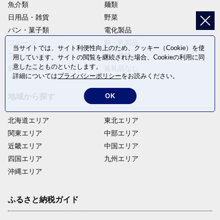
魚介類
麺類
日用品・雑貨
野菜
パン・菓子類
電化製品
フルーツ
卵・乳製品
当サイトでは、サイト利便性向上のため、クッキー（Cookie）を使
ファッション
米・穀物
用しています。サイトの閲覧を継続された場合、Cookieの利用に同
意したことものといたします。
飲料(酒以外)
返礼品なし
詳細については
プライバシーポリシー
をお読みください。
OK
地域から探す
北海道エリア
東北エリア
関東エリア
中部エリア
近畿エリア
中国エリア
四国エリア
九州エリア
沖縄エリア
ふるさと納税ガイド