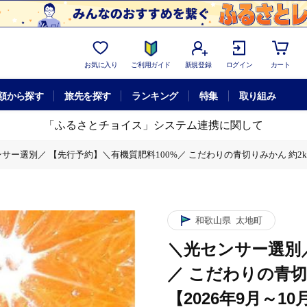
お気に入り
ご利用ガイド
新規登録
ログイン
カート
額から探す
旅先を探す
ランキング
特集
取り組み
「ふるさとチョイス」システム連携に関して
サー選別／ 【先行予約】＼有機質肥料100%／ こだわりの青切りみかん 約2kg 
肥料100%／ こだわりの青切りみかん 約2kg サイズ混合 【2026年9月～1
ー選別／ 【先行予約】＼有機質肥料100%／ こだわりの青切りみかん 約2kg サ
和歌山県
太地町
＼光センサー選別／
／ こだわりの青切
【2026年9月～1