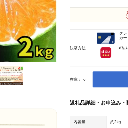
クレ
カー
d払
決済方法
在庫：
○
返礼品詳細・お申込み・
内容量
約2kg