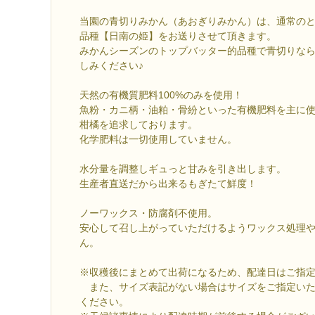
当園の青切りみかん（あおぎりみかん）は、通常の
品種【日南の姫】をお送りさせて頂きます。
みかんシーズンのトップバッター的品種で青切りな
しみください♪
天然の有機質肥料100%のみを使用！
魚粉・カニ柄・油粕・骨紛といった有機肥料を主に
柑橘を追求しております。
化学肥料は一切使用していません。
水分量を調整しギュっと甘みを引き出します。
生産者直送だから出来るもぎたて鮮度！
ノーワックス・防腐剤不使用。
安心して召し上がっていただけるようワックス処理
ん。
※収穫後にまとめて出荷になるため、配達日はご指
また、サイズ表記がない場合はサイズをご指定いた
ください。