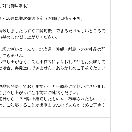
り7日(賞味期限）
年9月～10月に順次発送予定（お届け日指定不可）
着致しましたらすぐに開封後、できるだけ涼しいところで
お早めにお召し上がりください。
し訳ございませんが、北海道・沖縄・離島へのお礼品の配
けできません。
お申し出がなく、長期不在等によりお礼の品をお受取りで
た場合、再発送はできません。あらかじめご了承ください
検品後発送しておりますが、万一商品に問題がございまし
やお召し上がりになる前にご連絡ください。
定日から、３日以上経過したものや、破棄されたものにつ
は、ご対応することが出来ませんのであらかじめご了承く