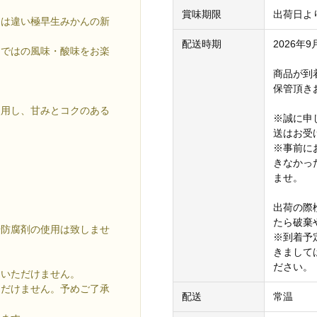
賞味期限
出荷日よ
とは違い極早生みかんの新
配送時期
2026
らではの風味・酸味をお楽
商品が到
保管頂き
使用し、甘みとコクのある
※誠に申
送はお受
※事前に
きなかっ
ませ。
出荷の際
たら破棄
や防腐剤の使用は致しませ
※到着予
きまして
ださい。
定いただけません。
だけません。予めご了承
配送
常温