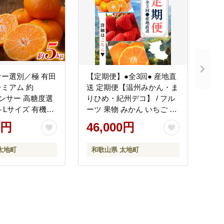
ー選別／極 有田
【定期便】●全3回● 産地直
ミアム 約
送 定期便【温州みかん・ま
センサー 高糖度選
りひめ・紀州デコ】 / フル
～Lサイズ 有機質
ーツ 果物 みかん いちご 旬
 ※2026年11月～
定期便 【tkb352】
0円
46,000円
1月に順次発送予定
・沖縄・離島への
太地町
和歌山県 太地町
nuk155G】