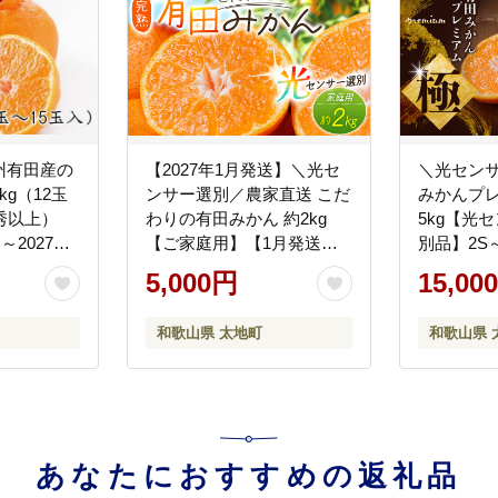
州有田産の
【2027年1月発送】＼光セ
＼光センサ
g（12玉
ンサー選別／農家直送 こだ
みかんプレ
秀以上）
わりの有田みかん 約2kg
5kg【光
～2027年3
【ご家庭用】【1月発送】
別品】2S
送
みかん ミカン 有田みかん
肥料100%
5,000円
15,00
温州みかん 柑橘 有田 和歌
2027年
山 ※北海道・沖縄・離島配
※北海道
和歌山県 太地町
和歌山県 
送不可/みかん ミカン 有田
配送不可 【
みかん 温州みかん 柑橘 有
田 和歌山 産地直送
【nuk159-01】
あなたにおすすめの返礼品