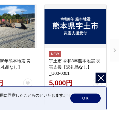
和8年熊本地震 災
宇土市 令和8年熊本地震 災
返礼品なし】
害支援【返礼品なし】
_U00-0001
円
5,000円
の利用に同意したことものといたします。
城町
熊本県 宇土市
OK