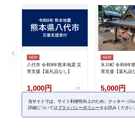
八代市 令和8年熊本地震 災
氷川町 令和8年
害支援【返礼品なし】
害支援【返礼品
1,000円
5,000円
当サイトでは、サイト利便性向上のため、クッキー（Coo
熊本県 八代市
熊本県 氷川町
詳細については
プライバシーポリシー
をお読みください