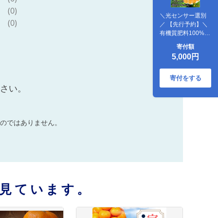
(0)
＼光センサー選別
(0)
／ 【先行予約】＼
有機質肥料100%／
こだわりの青切り
寄付額
みかん 約2kg サイ
5,000円
ズ混合 【2026年9
月～10月に順次発
送予定】
寄付をする
【nuk169B】
ださい。
のではありません。
見ています。