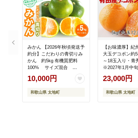
みかん 【2026年秋頃発送予
【お味濃厚】紀
約分】こだわりの青切りみ
大玉デコポン約5k
かん 約5kg 有機質肥料
～18玉入り・青
100% サイズ混合
※2027年1月中旬
※2026年9月～10月に順次
月中旬頃順次発
10,000円
23,000円
発送予定（お届け日指定不
【tec811B】
可）【nuk150D】
和歌山県 太地町
和歌山県 太地町