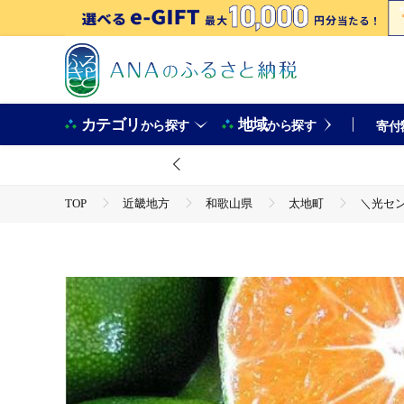
カテゴリ
地域
から探す
から探す
寄付
TOP
近畿地方
和歌山県
太地町
＼光セン
TOP
フルーツ
＼光センサー選別／ 【先行予約】＼有機質
TOP
フルーツ
みかん・かんきつ類
＼光センサ