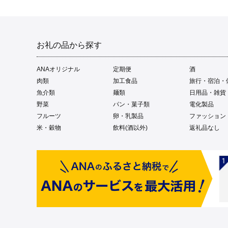
お礼の品から探す
ANAオリジナル
定期便
酒
肉類
加工食品
旅行・宿泊・
魚介類
麺類
日用品・雑貨
野菜
パン・菓子類
電化製品
フルーツ
卵・乳製品
ファッション
米・穀物
飲料(酒以外)
返礼品なし