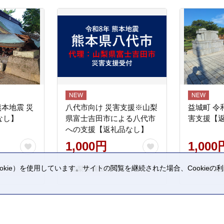
熊本地震 災
八代市向け 災害支援※山梨
益城町 令
なし】
県富士吉田市による八代市
害支援【
への支援【返礼品なし】
1,000円
1,000
kie）を使用しています。サイトの閲覧を継続された場合、Cookie
山梨県 富士吉田市
熊本県 益
。