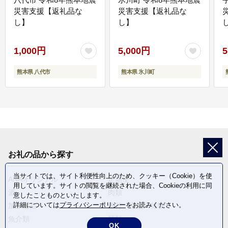
災害支援【返礼品な
災害支援【返礼品な
し】
し】
し
1,000円
5,000円
5
熊本県 八代市
熊本県 氷川町
お礼の品から探す
当サイトでは、サイト利便性向上のため、クッキー（Cookie）を使
ANAオリジナル
定期便
用しています。サイトの閲覧を継続された場合、Cookieの利用に同
酒
肉類
意したことものといたします。
詳細については
プライバシーポリシー
をお読みください。
加工食品
旅行・宿泊・体験
魚介類
麺類
OK