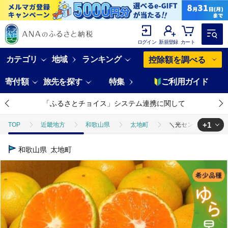
ログイン
新規登録
カート
カテゴリ
地域
ランキング
控除額を調べる
寄付額
旅先を探す
特集
ご利用ガイド
「ふるさとチョイス」システム連携に関して
+1
TOP
近畿地方
和歌山県
太地町
＼光センサー選別／ 【
TOP
フルーツ
＼光センサー選別／ 【先行予約】＼数量限定／ 希少品種
和歌山県
太地町