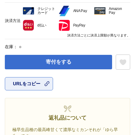
クレジット
Amazon
ANA Pay
カード
Pay
決済方法
d払い
PayPay
決済方法ごとに決済上限額が異なります。
在庫：
○
寄付をする
URLをコピー
お気に入
返礼品について
極早生品種の最高峰甘くて濃厚なミカンそれが「ゆら早