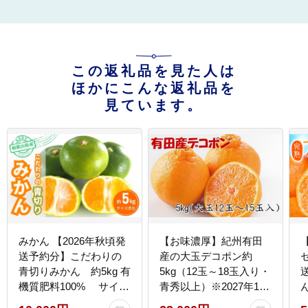
この返礼品を見た人は
ほかにこんな返礼品を
見ています。
みかん 【2026年秋頃発
【お味濃厚】紀州有田
送予約分】こだわりの
産の大玉デコポン約
青切りみかん 約5kg 有
5kg（12玉～18玉入り・
機質肥料100% サイズ
青秀以上）※2027年1月
混合 ※2026年9月～10
中旬～2027年3月中旬頃