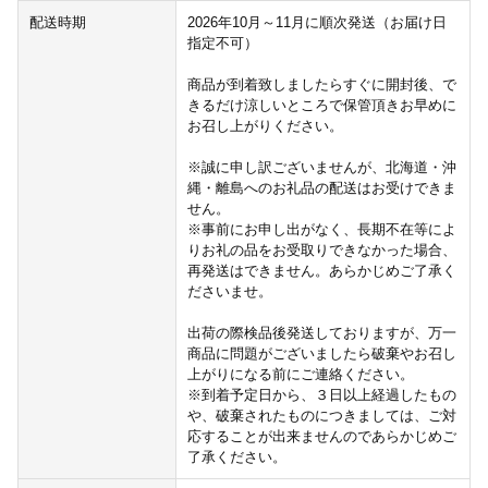
配送時期
2026年10月～11月に順次発送（お届け日
指定不可）
商品が到着致しましたらすぐに開封後、で
きるだけ涼しいところで保管頂きお早めに
お召し上がりください。
※誠に申し訳ございませんが、北海道・沖
縄・離島へのお礼品の配送はお受けできま
せん。
※事前にお申し出がなく、長期不在等によ
りお礼の品をお受取りできなかった場合、
再発送はできません。あらかじめご了承く
ださいませ。
出荷の際検品後発送しておりますが、万一
商品に問題がございましたら破棄やお召し
上がりになる前にご連絡ください。
※到着予定日から、３日以上経過したもの
や、破棄されたものにつきましては、ご対
応することが出来ませんのであらかじめご
了承ください。