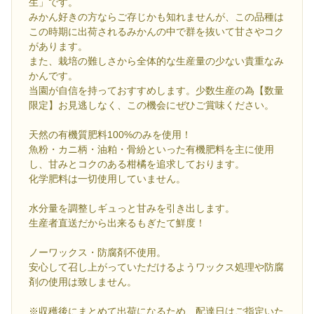
生」です。
みかん好きの方ならご存じかも知れませんが、この品種は
この時期に出荷されるみかんの中で群を抜いて甘さやコク
があります。
また、栽培の難しさから全体的な生産量の少ない貴重なみ
かんです。
当園が自信を持っておすすめします。少数生産の為【数量
限定】お見逃しなく、この機会にぜひご賞味ください。
天然の有機質肥料100%のみを使用！
魚粉・カニ柄・油粕・骨紛といった有機肥料を主に使用
し、甘みとコクのある柑橘を追求しております。
化学肥料は一切使用していません。
水分量を調整しギュっと甘みを引き出します。
生産者直送だから出来るもぎたて鮮度！
ノーワックス・防腐剤不使用。
安心して召し上がっていただけるようワックス処理や防腐
剤の使用は致しません。
※収穫後にまとめて出荷になるため、配達日はご指定いた