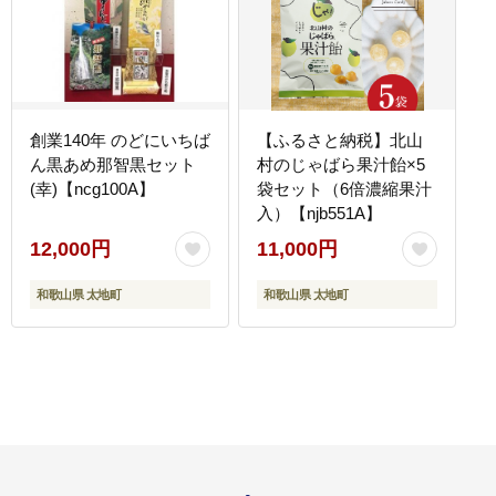
創業140年 のどにいちば
【ふるさと納税】北山
ん黒あめ那智黒セット
村のじゃばら果汁飴×5
(幸)【ncg100A】
袋セット（6倍濃縮果汁
入）【njb551A】
12,000円
11,000円
和歌山県 太地町
和歌山県 太地町