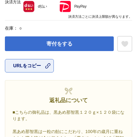
決済方法
d払い
PayPay
決済方法ごとに決済上限額が異なります。
在庫：
○
寄付をする
URLをコピー
お気に入
返礼品について
■こちらの御礼品は、黒あめ那智黒１２０ｇ×１２０袋にな
ります。
黒あめ那智黒は一粒の飴にこだわり、100年の歳月に重ね