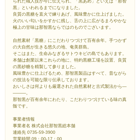
られた職人技が今に伝えられ、「黒あめ」といえば「那智
黒」といわれるまでになりました。
良質の黒糖を直火で練りあげ、風味豊かに仕上げました。
火のいい匂いをかすかに残し、舌の上に広がるまろやかな
極上の甘味は那智黒ならではのものでございます。
自然素材「黒糖」にこだわりつづけて百有余年。手つかず
の大自然が生きる悠久の地、奄美群島。
そこはまた、生命みなぎるサトウキビの島でもあります。
本舗は創業以来これらの地に、特約黒糖工場を設置、良質
の黒砂糖を精製して参りました。
風味豊かに仕上げるため、那智黒製品はすべて、昔ながら
の技法を可能な限り伝承しております。
おいしさは何よりも厳選された自然素材と古式製法から―
―――。
那智黒が百有余年にわたり、こだわりつづけている味の真
髄です。
事業者情報
事業者名 株式会社那智黒総本舗
連絡先 0735-59-3900
営業時間 09：00-17：00