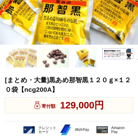
[まとめ・大量]黒あめ那智黒１２０ｇ×１２
０袋【ncg200A】
129,000円
寄付額
クレジット
Amazon
ANA Pay
カード
Pay