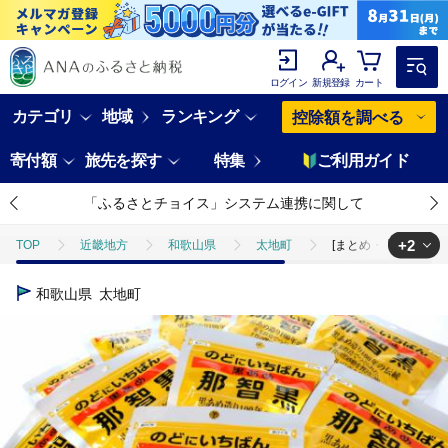
ログイン
新規登録
カート
カテゴリ
地域
ランキング
控除額を調べる
寄付額
旅先を探す
特集
ご利用ガイド
「ふるさとチョイス」システム連携に関して
+2
TOP
近畿地方
和歌山県
太地町
[まとめ・大量]黒あめ
TOP
パン・菓子類
和菓子
[まとめ・大量]黒あめ那智黒１２０
和歌山県
太地町
TOP
パン・菓子類
和菓子
ほかの和菓子
[まとめ・大