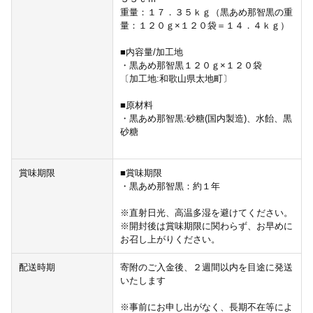
重量：１７．３５ｋｇ（黒あめ那智黒の重
量：１２０ｇ×１２０袋＝１４．４ｋｇ）
■内容量/加工地
・黒あめ那智黒１２０ｇ×１２０袋
〔加工地:和歌山県太地町〕
■原材料
・黒あめ那智黒:砂糖(国内製造)、水飴、黒
砂糖
賞味期限
■賞味期限
・黒あめ那智黒：約１年
※直射日光、高温多湿を避けてください。
※開封後は賞味期限に関わらず、お早めに
お召し上がりください。
配送時期
寄附のご入金後、２週間以内を目途に発送
いたします
※事前にお申し出がなく、長期不在等によ