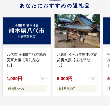
あなたにおすすめの返礼品
八代市 令和8年熊本地震
氷川町 令和8年熊本地震
災害支援【返礼品な
災害支援【返礼品な
し】
し】
し
1,000円
5,000円
5
熊本県 八代市
熊本県 氷川町