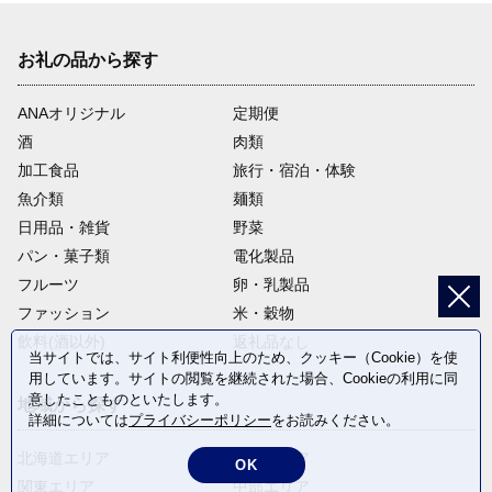
お礼の品から探す
ANAオリジナル
定期便
酒
肉類
加工食品
旅行・宿泊・体験
魚介類
麺類
日用品・雑貨
野菜
パン・菓子類
電化製品
フルーツ
卵・乳製品
ファッション
米・穀物
飲料(酒以外)
返礼品なし
当サイトでは、サイト利便性向上のため、クッキー（Cookie）を使
用しています。サイトの閲覧を継続された場合、Cookieの利用に同
意したことものといたします。
地域から探す
詳細については
プライバシーポリシー
をお読みください。
北海道エリア
東北エリア
OK
関東エリア
中部エリア