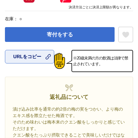
決済方法ごとに決済上限額が異なります。
在庫：
○
寄付をする
URLをコピー
※20歳未満の方の飲酒は法律で禁
お気に入
止されています。
返礼品について
漬け込み比率を通常の約2倍の梅の実をつかい、より梅の
エキス感を際立たせた梅酒です。
そのため味わいは梅本来のクエン酸をしっかりと感じてい
ただけます。
クエン酸をたっぷり摂取できることで美味しいだけではな