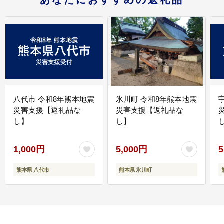
あなたにおすすめの返礼品
八代市 令和8年熊本地震
氷川町 令和8年熊本地震
災害支援【返礼品な
災害支援【返礼品な
し】
し】
し
1,000円
5,000円
5
熊本県 八代市
熊本県 氷川町