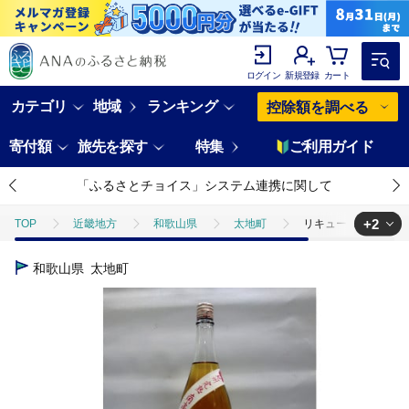
ログイン
新規登録
カート
カテゴリ
地域
ランキング
控除額を調べる
寄付額
旅先を探す
特集
ご利用ガイド
「ふるさとチョイス」システム連携に関して
+2
TOP
近畿地方
和歌山県
太地町
リキュールすいうめ酒 1
TOP
酒
リキュールすいうめ酒 1.8L【miy105】
和歌山県
太地町
TOP
酒
ほかの酒
リキュールすいうめ酒 1.8L【miy105】