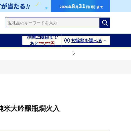
控除上限額まで
控除額を調べる
あと
***,***円
純米大吟醸瓶燗火入