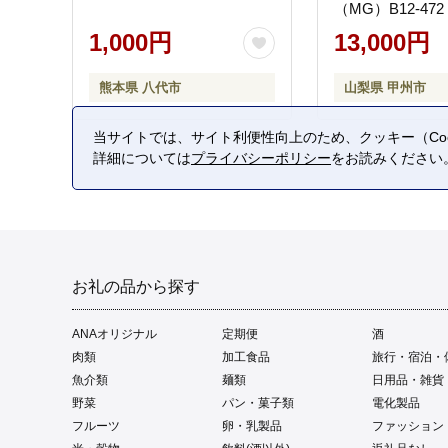
（MG）B12-472
1,000円
13,000円
熊本県 八代市
山梨県 甲州市
当サイトでは、サイト利便性向上のため、クッキー（Coo
詳細については
プライバシーポリシー
をお読みください
お礼の品から探す
ANAオリジナル
定期便
酒
肉類
加工食品
旅行・宿泊・
魚介類
麺類
日用品・雑貨
野菜
パン・菓子類
電化製品
フルーツ
卵・乳製品
ファッション