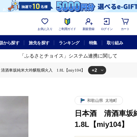
お気に入り
ご利用ガイド
新規登録
ログイン
カート
額から探す
旅先を探す
ランキング
特集
取り組み
「ふるさとチョイス」システム連携に関して
+2
清酒車坂純米大吟醸瓶燗火入 1.8L【miy104】
miy104】
入 1.8L【miy104】
和歌山県
太地町
日本酒 清酒車坂
1.8L【miy104】