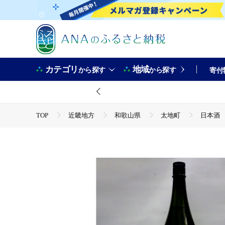
カテゴリ
地域
から探す
から探す
寄付
TOP
近畿地方
和歌山県
太地町
日本酒 
TOP
酒
日本酒 清酒車坂純米大吟醸瓶燗火入 1.8L【
TOP
酒
日本酒
日本酒 清酒車坂純米大吟醸瓶燗火