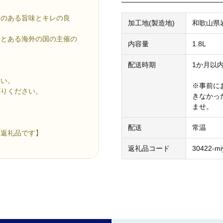
芯のある旨味とキレの良
加工地(製造地)
和歌山県
るとある海外の国の主催の
内容量
1.8L
配送時期
1か月以
さい。
※事前に
がりください。
きなかっ
ませ。
配送
常温
通返礼品です】
返礼品コード
30422-mi