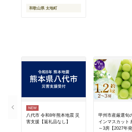
和歌山県 太地町
八代市 令和8年熊本地震 災
甲州市産厳選旬
害支援【返礼品なし】
インマスカット 約1
～3房【2027年