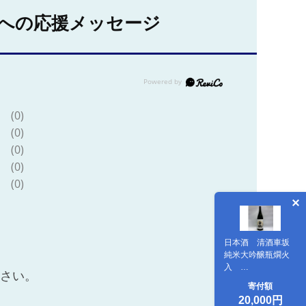
への応援メッセージ
(0)
(0)
(0)
(0)
(0)
日本酒 清酒車坂
純米大吟醸瓶燗火
入
ださい。
1.8L【miy104】
寄付額
20,000円