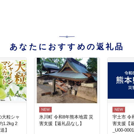
あなたにおすすめの返礼品
の大粒シャ
氷川町 令和8年熊本地震 災
宇土市 令
.2kg 2
害支援【返礼品なし】
害支援【
発送】
_U00-0001