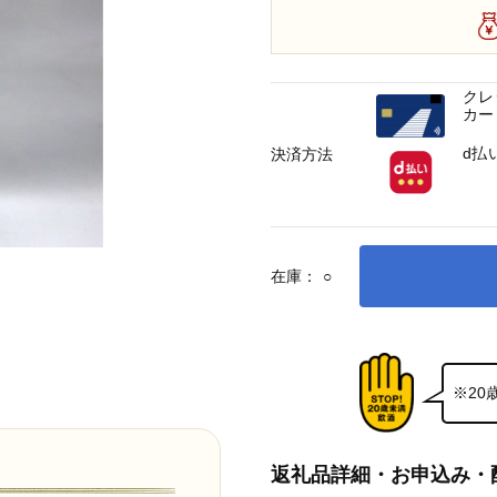
クレ
カー
d払
決済方法
在庫：
○
※2
返礼品詳細・お申込み・