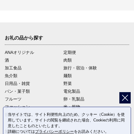
お礼の品から探す
ANAオリジナル
定期便
酒
肉類
加工食品
旅行・宿泊・体験
魚介類
麺類
日用品・雑貨
野菜
パン・菓子類
電化製品
フルーツ
卵・乳製品
ファッション
米・穀物
当サイトでは、サイト利便性向上のため、クッキー（Cookie）を使
飲料(酒以外)
返礼品なし
用しています。サイトの閲覧を継続された場合、Cookieの利用に同
意したことものといたします。
詳細については
プライバシーポリシー
をお読みください。
地域から探す