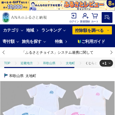
ログイン
新規登録
カート
カテゴリ
地域
ランキング
控除額を調べる
寄付額
旅先を探す
特集
ご利用ガイド
「ふるさとチョイス」システム連携に関して
+1
TOP
近畿地方
和歌山県
太地町
くじらとイルカのペアT
TOP
ファッション
服
くじらとイルカのペアTシャツ(Lサイズセ
和歌山県
太地町