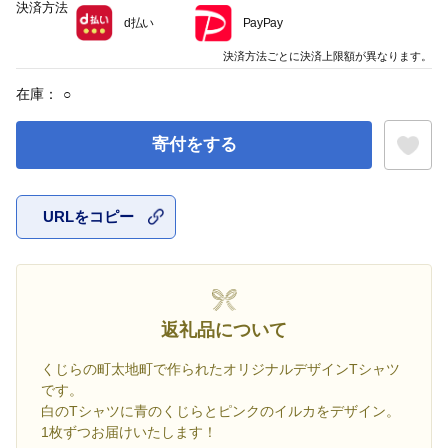
決済方法
d払い
PayPay
決済方法ごとに決済上限額が異なります。
在庫：
○
寄付をする
URLをコピー
お気に入
返礼品について
くじらの町太地町で作られたオリジナルデザインTシャツ
です。
白のTシャツに青のくじらとピンクのイルカをデザイン。
1枚ずつお届けいたします！