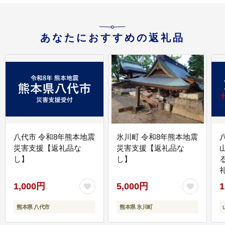
あなたにおすすめの返礼品
八代市 令和8年熊本地震
氷川町 令和8年熊本地震
災害支援【返礼品な
災害支援【返礼品な
し】
し】
1,000円
5,000円
1
熊本県 八代市
熊本県 氷川町