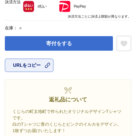
決済方法
d払い
PayPay
決済方法ごとに決済上限額が異なります。
在庫：
○
寄付をする
URLをコピー
お気に入
返礼品について
くじらの町太地町で作られたオリジナルデザインTシャツ
です。
白のTシャツに青のくじらとピンクのイルカをデザイン。
1枚ずつお届けいたします！