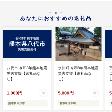
あなたにおすすめの返礼品
八代市 令和8年熊本地震
氷川町 令和8年熊本地震
災害支援【返礼品な
災害支援【返礼品な
し】
し】
し
1,000円
5,000円
5
熊本県 八代市
熊本県 氷川町