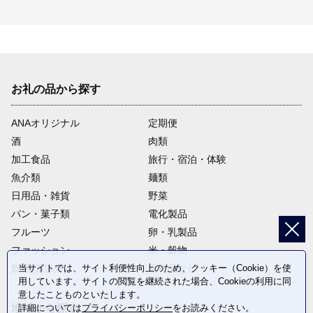
お礼の品から探す
ANAオリジナル
定期便
酒
肉類
加工食品
旅行・宿泊・体験
魚介類
麺類
日用品・雑貨
野菜
パン・菓子類
電化製品
フルーツ
卵・乳製品
ファッション
米・穀物
当サイトでは、サイト利便性向上のため、クッキー（Cookie）を使
飲料(酒以外)
返礼品なし
用しています。サイトの閲覧を継続された場合、Cookieの利用に同
意したことものといたします。
詳細については
プライバシーポリシー
をお読みください。
地域から探す