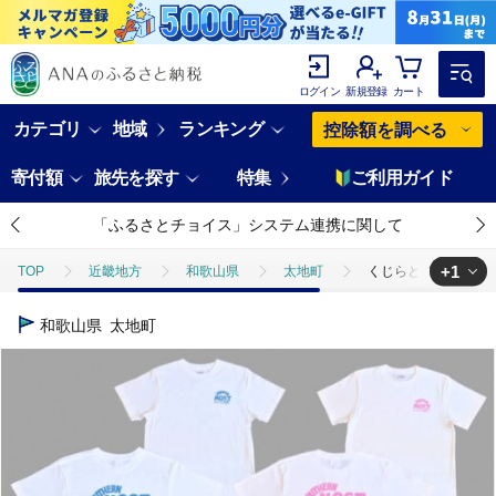
ログイン
新規登録
カート
カテゴリ
地域
ランキング
控除額を調べる
寄付額
旅先を探す
特集
ご利用ガイド
「ふるさとチョイス」システム連携に関して
+1
TOP
近畿地方
和歌山県
太地町
くじらとイルカのペアT
TOP
ファッション
服
くじらとイルカのペアTシャツ(Sサイズセ
和歌山県
太地町