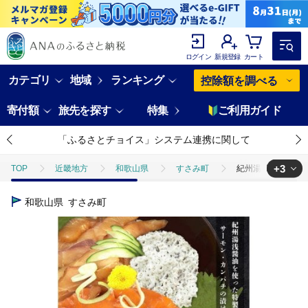
ログイン
新規登録
カート
カテゴリ
地域
ランキング
控除額を調べる
寄付額
旅先を探す
特集
ご利用ガイド
「ふるさとチョイス」システム連携に関して
+3
TOP
近畿地方
和歌山県
すさみ町
紀州湯浅醤油を使っ
TOP
魚介類
紀州湯浅醤油を使ったサーモンとカンパチの漬け＆釜揚げし
和歌山県
すさみ町
TOP
魚介類
鮮魚
紀州湯浅醤油を使ったサーモンとカンパチの漬
TOP
魚介類
鮮魚
ほかの鮮魚
紀州湯浅醤油を使ったサ