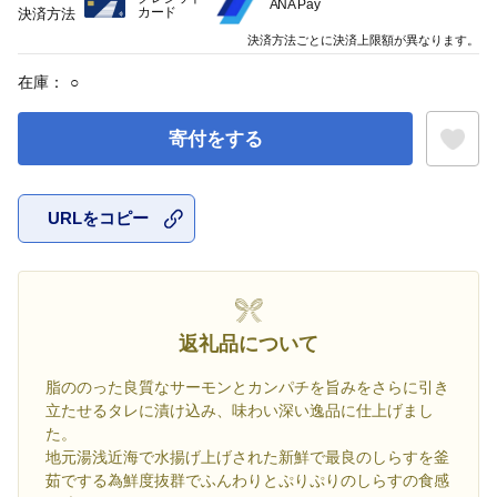
ANA Pay
カード
決済方法
決済方法ごとに決済上限額が異なります。
在庫：
○
寄付をする
URLをコピー
お気に入
返礼品について
脂ののった良質なサーモンとカンパチを旨みをさらに引き
立たせるタレに漬け込み、味わい深い逸品に仕上げまし
た。
地元湯浅近海で水揚げ上げされた新鮮で最良のしらすを釜
茹でする為鮮度抜群でふんわりとぷりぷりのしらすの食感