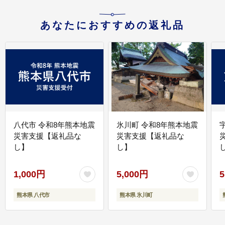
あなたにおすすめの返礼品
八代市 令和8年熊本地震
氷川町 令和8年熊本地震
災害支援【返礼品な
災害支援【返礼品な
し】
し】
し
1,000円
5,000円
5
熊本県 八代市
熊本県 氷川町