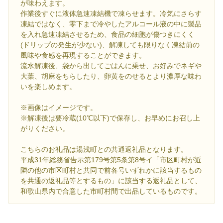
が味わえます。
作業後すぐに液体急速凍結機で凍らせます。冷気にさらす
凍結ではなく、零下まで冷やしたアルコール液の中に製品
を入れ急速凍結させるため、食品の細胞が傷つきにくく
(ドリップの発生が少ない)、解凍しても限りなく凍結前の
風味や食感を再現することができます。
流水解凍後、袋から出してごはんに乗せ、お好みでネギや
大葉、胡麻をちらしたり、卵黄をのせるとより濃厚な味わ
いを楽しめます。
※画像はイメージです。
※解凍後は要冷蔵(10℃以下)で保存し、お早めにお召し上
がりください。
こちらのお礼品は湯浅町との共通返礼品となります。
平成31年総務省告示第179号第5条第8号イ「市区町村が近
隣の他の市区町村と共同で前各号いずれかに該当するもの
を共通の返礼品等とするもの」に該当する返礼品として、
和歌山県内で合意した市町村間で出品しているものです。