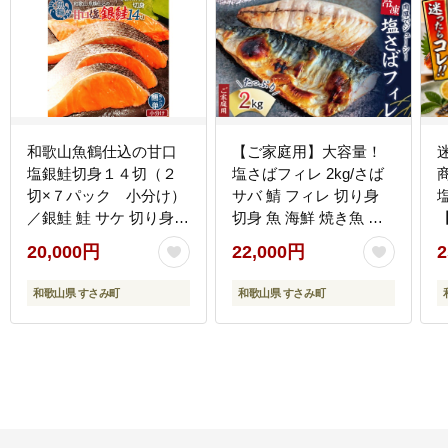
和歌山魚鶴仕込の甘口
【ご家庭用】大容量！
塩銀鮭切身１４切（２
塩さばフィレ 2kg/さば
切×７パック 小分け）
サバ 鯖 フィレ 切り身
／銀鮭 鮭 サケ 切り身
切身 魚 海鮮 焼き魚 お
【
切身 魚 海鮮 焼き魚 お
かず【uot762B】
20,000円
22,000円
2
かず 【uot768B】
和歌山県 すさみ町
和歌山県 すさみ町