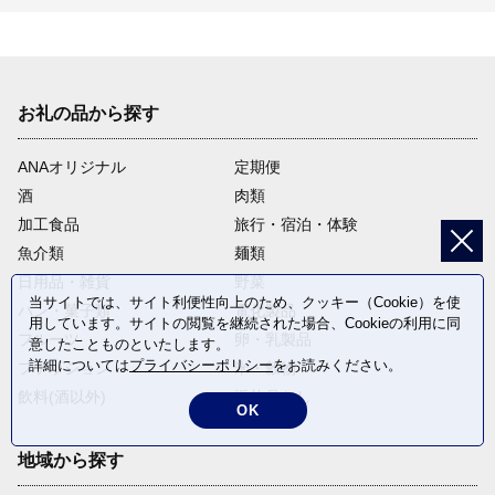
お礼の品から探す
ANAオリジナル
定期便
酒
肉類
加工食品
旅行・宿泊・体験
魚介類
麺類
日用品・雑貨
野菜
当サイトでは、サイト利便性向上のため、クッキー（Cookie）を使
パン・菓子類
電化製品
用しています。サイトの閲覧を継続された場合、Cookieの利用に同
フルーツ
卵・乳製品
意したことものといたします。
詳細については
プライバシーポリシー
をお読みください。
ファッション
米・穀物
飲料(酒以外)
返礼品なし
OK
地域から探す