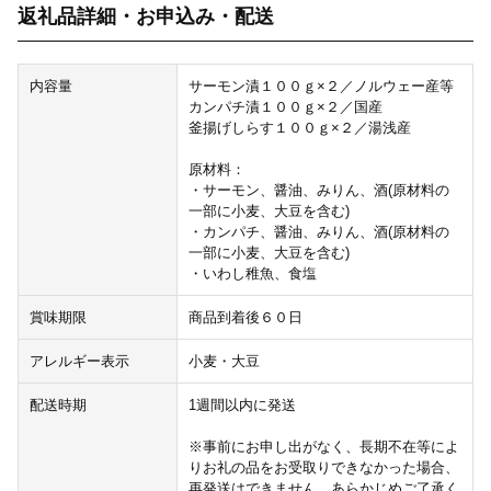
返礼品詳細・お申込み・配送
内容量
サーモン漬１００ｇ×２／ノルウェー産等
カンパチ漬１００ｇ×２／国産
釜揚げしらす１００ｇ×２／湯浅産
原材料：
・サーモン、醤油、みりん、酒(原材料の
一部に小麦、大豆を含む)
・カンパチ、醤油、みりん、酒(原材料の
一部に小麦、大豆を含む)
・いわし稚魚、食塩
賞味期限
商品到着後６０日
アレルギー表示
小麦・大豆
配送時期
1週間以内に発送
※事前にお申し出がなく、長期不在等によ
りお礼の品をお受取りできなかった場合、
再発送はできません。あらかじめご了承く