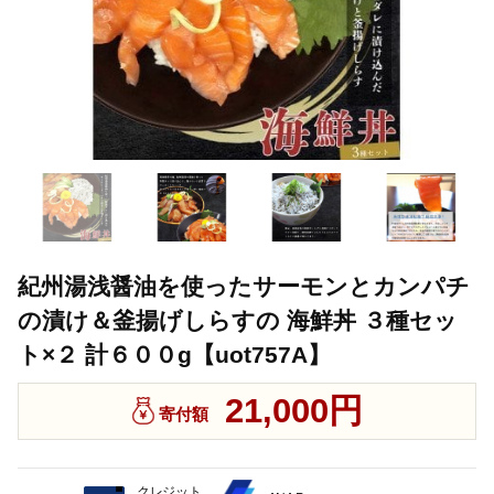
紀州湯浅醤油を使ったサーモンとカンパチ
の漬け＆釜揚げしらすの 海鮮丼 ３種セッ
ト×２ 計６００g【uot757A】
21,000円
寄付額
クレジット