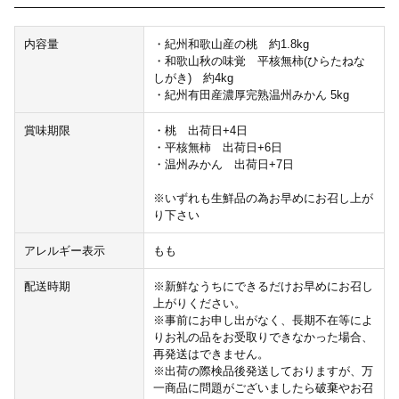
内容量
・紀州和歌山産の桃 約1.8kg
・和歌山秋の味覚 平核無柿(ひらたねな
しがき) 約4kg
・紀州有田産濃厚完熟温州みかん 5kg
賞味期限
・桃 出荷日+4日
・平核無柿 出荷日+6日
・温州みかん 出荷日+7日
※いずれも生鮮品の為お早めにお召し上が
り下さい
アレルギー表示
もも
配送時期
※新鮮なうちにできるだけお早めにお召し
上がりください。
※事前にお申し出がなく、長期不在等によ
りお礼の品をお受取りできなかった場合、
再発送はできません。
※出荷の際検品後発送しておりますが、万
一商品に問題がございましたら破棄やお召