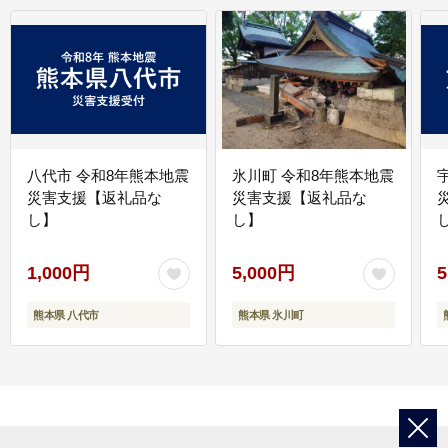
八代市 令和8年熊本地震
氷川町 令和8年熊本地震
災害支援【返礼品な
災害支援【返礼品な
し】
し】
し
1,000円
5,000円
5
熊本県 八代市
熊本県 氷川町