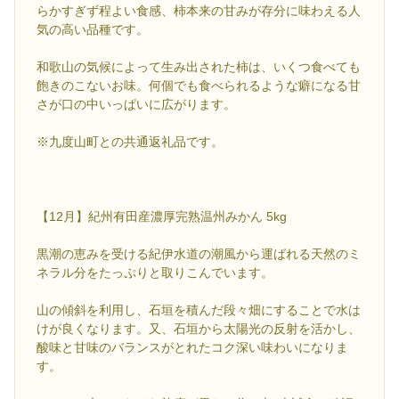
らかすぎず程よい食感、柿本来の甘みが存分に味わえる人
気の高い品種です。
和歌山の気候によって生み出された柿は、いくつ食べても
飽きのこないお味。何個でも食べられるような癖になる甘
さが口の中いっぱいに広がります。
※九度山町との共通返礼品です。
【12月】紀州有田産濃厚完熟温州みかん 5kg
黒潮の恵みを受ける紀伊水道の潮風から運ばれる天然のミ
ネラル分をたっぷりと取りこんでいます。
山の傾斜を利用し、石垣を積んだ段々畑にすることで水は
けが良くなります。又、石垣から太陽光の反射を活かし、
酸味と甘味のバランスがとれたコク深い味わいになりま
す。