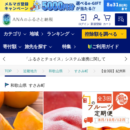
ログイン
新規登録
カート
カテゴリ
地域
ランキング
控除額を調べる
寄付額
旅先を探す
特集
ご利用ガイド
「ふるさとチョイス」システム連携に関して
TOP
近畿地方
和歌山県
すさみ町
【全3回】紀州和歌山
和歌山県
すさみ町