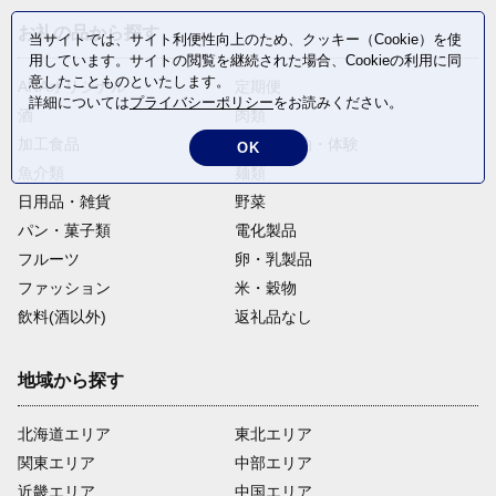
お礼の品から探す
当サイトでは、サイト利便性向上のため、クッキー（Cookie）を使
用しています。サイトの閲覧を継続された場合、Cookieの利用に同
意したことものといたします。
ANAオリジナル
定期便
詳細については
プライバシーポリシー
をお読みください。
酒
肉類
加工食品
旅行・宿泊・体験
OK
魚介類
麺類
日用品・雑貨
野菜
パン・菓子類
電化製品
フルーツ
卵・乳製品
ファッション
米・穀物
飲料(酒以外)
返礼品なし
地域から探す
北海道エリア
東北エリア
関東エリア
中部エリア
近畿エリア
中国エリア