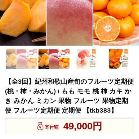
【全3回】紀州和歌山産旬のフルーツ定期便
(桃・柿・みかん) / もも モモ 桃 柿 カキ か
き みかん ミカン 果物 フルーツ 果物定期
便 フルーツ定期便 定期便 【tkb383】
49,000円
寄付額