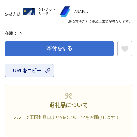
クレジット
ANA Pay
カード
決済方法
決済方法ごとに決済上限額が異なります。
在庫：
○
寄付をする
URLをコピー
お気に入
返礼品について
フルーツ王国和歌山より旬のフルーツをお届けします！