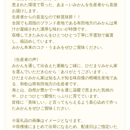
恵まれた環境で育った、あま～いみかんを生産者から直接
お届けします。
生産者からの直送なので鮮度抜群！！
全国でも屈指のブランド産地である有田地方のみかんは果
汁が凝縮された濃厚な味わいが特徴です。
収穫してきたみかんをひとつひとつ丁寧に手選別で厳選
し、箱詰めしています。
みかん本来のコク・うまみをぜひご賞味ください。
《生産者の声》
みかんを通して出会えた素敵なご縁に、ひだまりみかん家
を選んでいただき心から「ありがとうございます」。
ひだまりみかん家は知る人ぞ知る味自慢の柑橘生産地であ
る、和歌山県有田地方の生産者です。
海と山、自然が豊かで一年を通じ温暖で恵まれた気候の
中、ひとつひとつ愛情たっぷりに育てています。
皆様に「美味しい」と言ってもらえるよう真心込めて作っ
たみかんをぜひご賞味ください。
※返礼品の画像はイメージとなります。
※収穫後にまとめて出荷になるため、配達日はご指定いた