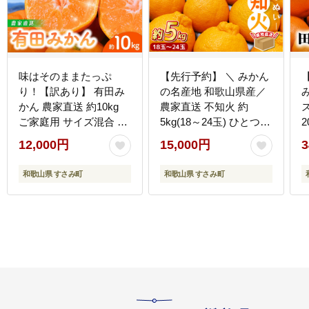
味はそのままたっぷ
【先行予約】 ＼ みかん
り！【訳あり】 有田み
の名産地 和歌山県産／
かん 農家直送 約10kg
農家直送 不知火 約
ご家庭用 サイズ混合 み
5kg(18～24玉) ひとつひ
かん ミカン 果物 フルー
とつ手選別で厳選
12,000円
15,000円
3
ツ 訳ありみかん 和歌山
【2027年2月中旬～3月
オレンジ 有田ミカン 蜜
下旬頃発送予定】 不知
門
和歌山県 すさみ町
和歌山県 すさみ町
柑 くだもの 柑橘
火 デコポン みかん 果物
【nuk138H】
フルーツ 柑橘 予約
【hdm002A】