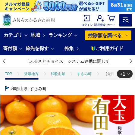
ログイン
新規登録
カート
カテゴリ
地域
ランキング
控除額を調べる
寄付額
旅先を探す
特集
ご利用ガイド
「ふるさとチョイス」システム連携に関して
+1
TOP
近畿地方
和歌山県
すさみ町
【先行予約】 ＼ み
TOP
フルーツ
みかん・かんきつ類
【先行予約】 ＼ みかんの
和歌山県
すさみ町