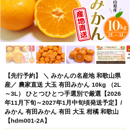
【先行予約】 ＼ みかんの名産地 和歌山県
産／ 農家直送 大玉 有田みかん 10kg （2L
～3L） ひとつひとつ手選別で厳選【2026
年11月下旬～2027年1月中旬頃発送予定】/
みかん 有田みかん 有田 大玉 柑橘 和歌山
【hdm001-2A】