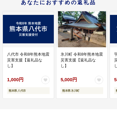
あなたにおすすめの返礼品
八代市 令和8年熊本地震
氷川町 令和8年熊本地震
災害支援【返礼品な
災害支援【返礼品な
し】
し】
し
1,000円
5,000円
5
熊本県 八代市
熊本県 氷川町