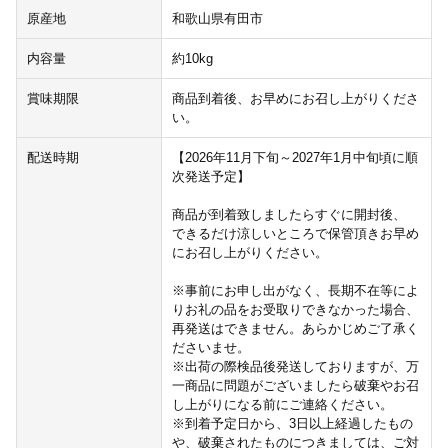
原産地
和歌山県有田市
内容量
約10kg
賞味期限
商品到着後、お早めにお召し上がりくださ
い。
配送時期
【2026年11月下旬～2027年1月中旬頃に順
次発送予定】
商品が到着致しましたらすぐに開封後、
できるだけ涼しいところで保管頂きお早め
にお召し上がりください。
※事前にお申し出がなく、長期不在等によ
りお礼の品をお受取りできなかった場合、
再発送はできません。あらかじめご了承く
ださいませ。
※出荷の際検品後発送しておりますが、万
一商品に問題がございましたら破棄やお召
し上がりになる前にご連絡ください。
※到着予定日から、3日以上経過したもの
や、破棄されたものにつきましては、ご対