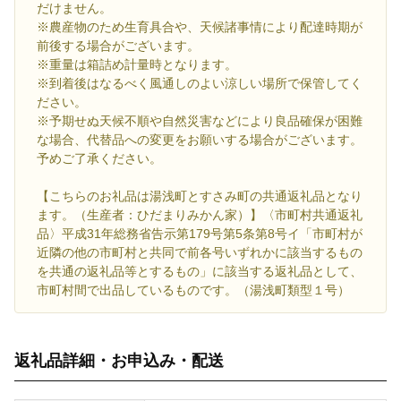
だけません。
※農産物のため生育具合や、天候諸事情により配達時期が
前後する場合がございます。
※重量は箱詰め計量時となります。
※到着後はなるべく風通しのよい涼しい場所で保管してく
ださい。
※予期せぬ天候不順や自然災害などにより良品確保が困難
な場合、代替品への変更をお願いする場合がございます。
予めご了承ください。
【こちらのお礼品は湯浅町とすさみ町の共通返礼品となり
ます。（生産者：ひだまりみかん家）】〈市町村共通返礼
品〉平成31年総務省告示第179号第5条第8号イ「市町村が
近隣の他の市町村と共同で前各号いずれかに該当するもの
を共通の返礼品等とするもの」に該当する返礼品として、
市町村間で出品しているものです。（湯浅町類型１号）
返礼品詳細・お申込み・配送