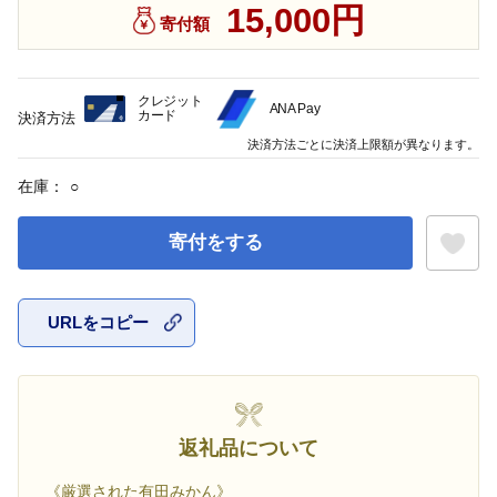
15,000円
寄付額
クレジット
ANA Pay
カード
決済方法
決済方法ごとに決済上限額が異なります。
在庫：
○
寄付をする
URLをコピー
お気に入
返礼品について
《厳選された有田みかん》