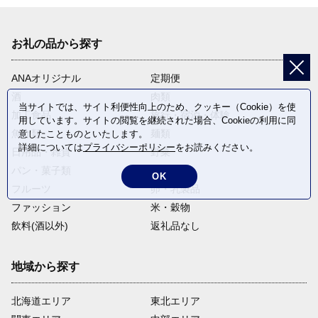
お礼の品から探す
ANAオリジナル
定期便
酒
肉類
当サイトでは、サイト利便性向上のため、クッキー（Cookie）を使
加工食品
旅行・宿泊・体験
用しています。サイトの閲覧を継続された場合、Cookieの利用に同
魚介類
麺類
意したことものといたします。
詳細については
プライバシーポリシー
をお読みください。
日用品・雑貨
野菜
パン・菓子類
電化製品
OK
フルーツ
卵・乳製品
ファッション
米・穀物
飲料(酒以外)
返礼品なし
地域から探す
北海道エリア
東北エリア