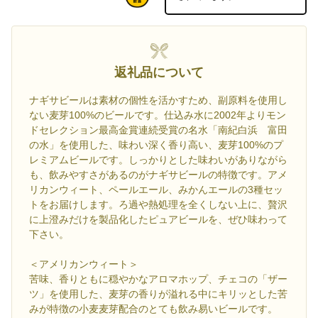
返礼品について
ナギサビールは素材の個性を活かすため、副原料を使用し
ない麦芽100%のビールです。仕込み水に2002年よりモン
ドセレクション最高金賞連続受賞の名水「南紀白浜 富田
の水」を使用した、味わい深く香り高い、麦芽100%のプ
レミアムビールです。しっかりとした味わいがありながら
も、飲みやすさがあるのがナギサビールの特徴です。アメ
リカンウィート、ペールエール、みかんエールの3種セッ
トをお届けします。ろ過や熱処理を全くしない上に、贅沢
に上澄みだけを製品化したピュアビールを、ぜひ味わって
下さい。
＜アメリカンウィート＞
苦味、香りともに穏やかなアロマホップ、チェコの「ザー
ツ」を使用した、麦芽の香りが溢れる中にキリッとした苦
みが特徴の小麦麦芽配合のとても飲み易いビールです。