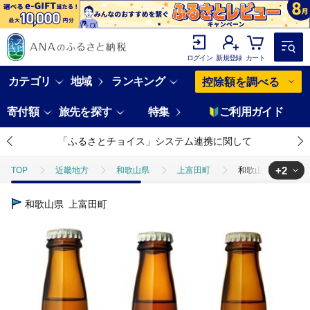
ログイン
新規登録
カート
カテゴリ
地域
ランキング
控除額を調べる
寄付額
旅先を探す
特集
ご利用ガイド
「ふるさとチョイス」システム連携に関して
+2
TOP
近畿地方
和歌山県
上富田町
和歌山県白浜町のク
TOP
酒
和歌山県白浜町のクラフトビール ナギサビール3種飲み比べ
和歌山県
上富田町
TOP
酒
ビール
和歌山県白浜町のクラフトビール ナギサビー