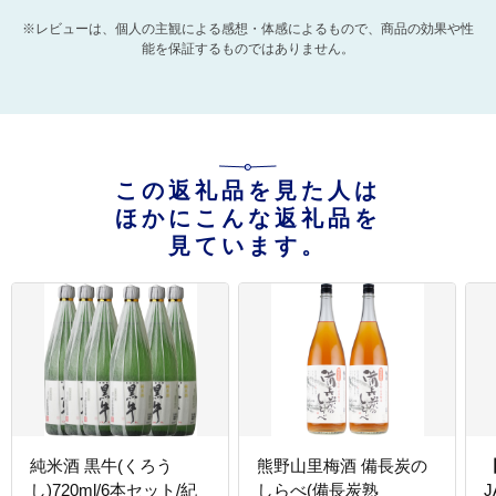
※レビューは、個人の主観による感想・体感によるもので、商品の効果や性
能を保証するものではありません。
この返礼品を見た人は
ほかにこんな返礼品を
見ています。
純米酒 黒牛(くろう
熊野山里梅酒 備長炭の
し)720ml/6本セット/紀
しらべ(備長炭熟
J