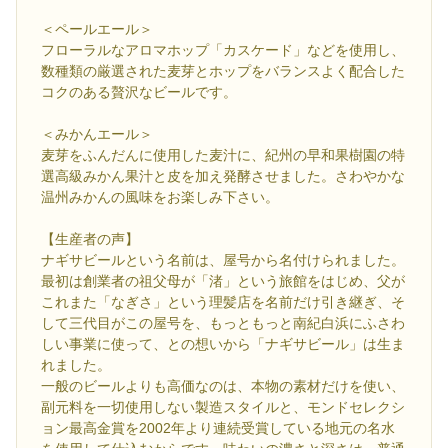
＜ペールエール＞
フローラルなアロマホップ「カスケード」などを使用し、
数種類の厳選された麦芽とホップをバランスよく配合した
コクのある贅沢なビールです。
＜みかんエール＞
麦芽をふんだんに使用した麦汁に、紀州の早和果樹園の特
選高級みかん果汁と皮を加え発酵させました。さわやかな
温州みかんの風味をお楽しみ下さい。
【生産者の声】
ナギサビールという名前は、屋号から名付けられました。
最初は創業者の祖父母が「渚」という旅館をはじめ、父が
これまた「なぎさ」という理髪店を名前だけ引き継ぎ、そ
して三代目がこの屋号を、もっともっと南紀白浜にふさわ
しい事業に使って、との想いから「ナギサビール」は生ま
れました。
一般のビールよりも高価なのは、本物の素材だけを使い、
副元料を一切使用しない製造スタイルと、モンドセレクシ
ョン最高金賞を2002年より連続受賞している地元の名水