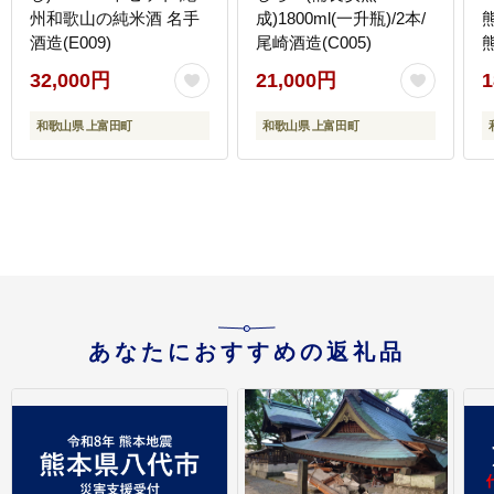
州和歌山の純米酒 名手
成)1800ml(一升瓶)/2本/
酒造(E009)
尾崎酒造(C005)
32,000円
21,000円
1
和歌山県 上富田町
和歌山県 上富田町
あなたにおすすめの返礼品