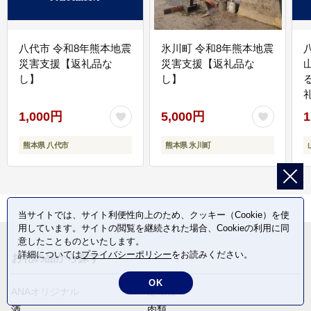
八代市 令和8年熊本地震
氷川町 令和8年熊本地震
災害支援【返礼品な
災害支援【返礼品な
し】
し】
1,000円
5,000円
1
熊本県 八代市
熊本県 氷川町
当サイトでは、サイト利便性向上のため、クッキー（Cookie）を使
用しています。サイトの閲覧を継続された場合、Cookieの利用に同
意したことものといたします。
詳細については
プライバシーポリシー
をお読みください。
お礼の品から探す
OK
ANAオリジナル
定期便
酒
肉類