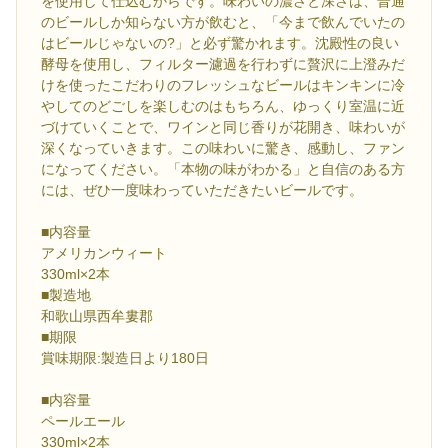
を使用して仕込むからです。味わいの濃さと深さは、普通
のビールしか知らない方が飲むと、「今まで飲んでいたの
はビールじゃないの?」と必ず驚かれます。沈殿性の良い
酵母を使用し、フィルター濾過を行わずに贅沢に上澄みだ
けを使ったこだわりのフレッシュなビールはキンキンに冷
やしてのどごしを楽しむのはもちろん、ゆっくり室温に近
づけていくことで、ワインと同じ香りが花開き、味わいが
深くなっていきます。この味わいに驚き、感動し、ファン
になってください。「本物の味がわかる」と自信のある方
には、ぜひ一度味わっていただきたいビールです。
■内容量
アメリカンウィート
330ml×2本
■製造地
和歌山県西牟婁郡
■期限
賞味期限:製造日より180日
■内容量
ペールエール
330ml×2本