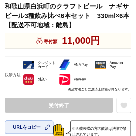
和歌山県白浜町のクラフトビール ナギサ
ビール3種飲み比べ6本セット 330ml×6本
【配送不可地域：離島】
11,000円
寄付額
クレジット
Amazon
ANA Pay
カード
Pay
決済方法
d払い
PayPay
決済方法ごとに決済上限額が異なります。
受付終了
URLをコピー
※20歳未満の方の飲酒は法律で禁
お気に入
止されています。