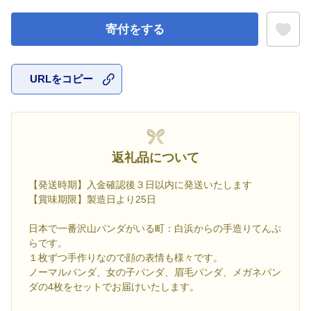
寄付をする
URLをコピー
お気に入
返礼品について
【発送時期】入金確認後３日以内に発送いたします
【賞味期限】製造日より25日
日本で一番沢山パンダがいる町：白浜からの手造りてんぷ
らです。
１枚ずつ手作りなので顔の表情も様々です。
ノーマルパンダ、女の子パンダ、眉毛パンダ、メガネパン
ダの4枚をセットでお届けいたします。