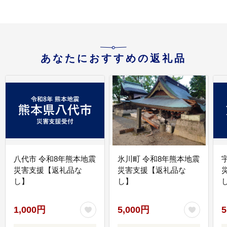
あなたにおすすめの返礼品
八代市 令和8年熊本地震
氷川町 令和8年熊本地震
災害支援【返礼品な
災害支援【返礼品な
し】
し】
し
1,000円
5,000円
5