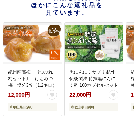
ほかにこんな返礼品を
見ています。
紀州南高梅 《つぶれ
黒にんにくサプリ 紀州
梅セット》 はちみつ
伝統製法 特撰黒にんに
梅 塩分3％（1.2キロ）
く酢 100カプセルセット
12,000円
22,000円
1
和歌山県 白浜町
和歌山県 白浜町