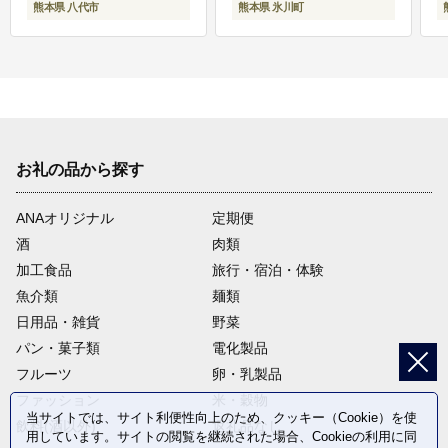
熊本県 八代市
熊本県 氷川町
お礼の品から探す
ANAオリジナル
定期便
酒
肉類
加工食品
旅行・宿泊・体験
魚介類
麺類
日用品・雑貨
野菜
パン・菓子類
電化製品
フルーツ
卵・乳製品
ファッション
米・穀物
当サイトでは、サイト利便性向上のため、クッキー（Cookie）を使
飲料(酒以外)
返礼品なし
用しています。サイトの閲覧を継続された場合、Cookieの利用に同