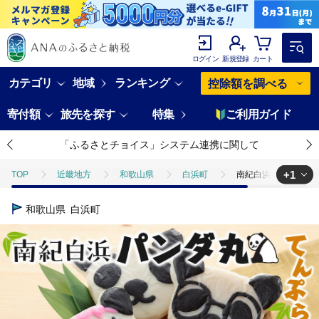
ログイン
新規登録
カート
カテゴリ
地域
ランキング
控除額を調べる
寄付額
旅先を探す
特集
ご利用ガイド
「ふるさとチョイス」システム連携に関して
+1
TOP
近畿地方
和歌山県
白浜町
南紀白浜パンダ丸て
TOP
加工食品
ほかの加工食品
南紀白浜パンダ丸てんぷら４
和歌山県
白浜町