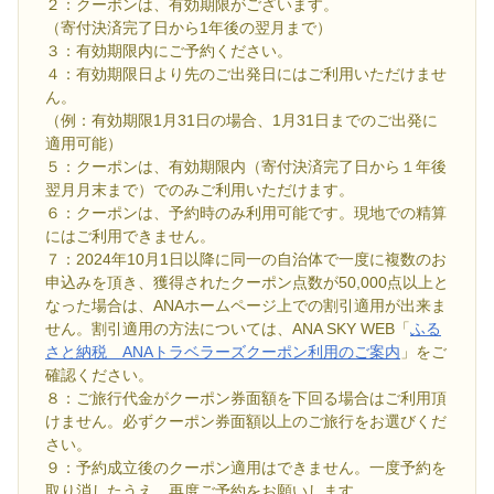
２：クーポンは、有効期限がございます。
（寄付決済完了日から1年後の翌月まで）
３：有効期限内にご予約ください。
４：有効期限日より先のご出発日にはご利用いただけませ
ん。
（例：有効期限1月31日の場合、1月31日までのご出発に
適用可能）
５：クーポンは、有効期限内（寄付決済完了日から１年後
翌月月末まで）でのみご利用いただけます。
６：クーポンは、予約時のみ利用可能です。現地での精算
にはご利用できません。
７：2024年10月1日以降に同一の自治体で一度に複数のお
申込みを頂き、獲得されたクーポン点数が50,000点以上と
なった場合は、ANAホームページ上での割引適用が出来ま
せん。割引適用の方法については、ANA SKY WEB「
ふる
さと納税 ANAトラベラーズクーポン利用のご案内
」をご
確認ください。
８：ご旅行代金がクーポン券面額を下回る場合はご利用頂
けません。必ずクーポン券面額以上のご旅行をお選びくだ
さい。
９：予約成立後のクーポン適用はできません。一度予約を
取り消したうえ、再度ご予約をお願いします。