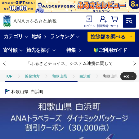
ログイン
新規登録
カート
カテゴリ
地域
ランキング
控除額を調べる
寄付額
旅先を探す
特集
ご利用ガイド
「ふるさとチョイス」システム連携に関して
+3
TOP
近畿地方
和歌山県
白浜町
和歌山県白浜町ANA
TOP
ANAオリジナル
ANA関連返礼品
和歌山県白浜町ANA
和歌山県
白浜町
TOP
ANAオリジナル
ANA関連返礼品
ダイナミックパッケ
TOP
旅行・宿泊・体験
パッケージ旅行
ANAダイナミック