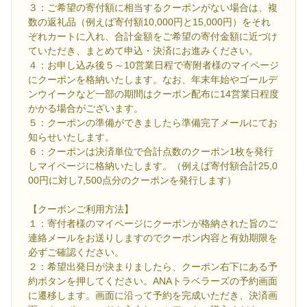
３：ご希望の寄付額に相当するクーポンがない場合は、複
数の返礼品（例えば寄付額10,000円と15,000円）をそれ
ぞれカートに入れ、合計金額をご希望の寄付金額に近づけ
ていただき、まとめて申込・決済にお進みください。
４：お申し込み後５～10営業日程で寄附者様のマイページ
にクーポンを格納いたします。なお、年末年始やゴールデ
ンウイークなど一部の期間はクーポン配布に14営業日程度
かかる場合がございます。
５：クーポンの準備ができましたら準備完了メールにてお
知らせいたします。
６：クーポンは決済単位で合計点数のクーポン1枚を発行
しマイページに格納いたします。（例えば寄付額合計25,0
00円に対し7,500点分のクーポンを発行します）
【クーポンご利用方法】
１：寄付者様のマイページにクーポンが格納された旨のご
連絡メールをお送りしますのでクーポン内容と有効期限を
必ずご確認ください。
２：希望出発日が決まりましたら、クーポン右下にある予
約ボタンを押してください。ANAトラベラーズの予約画面
に遷移します。画面に沿って予約を完成いただき、決済画