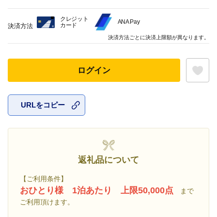
クレジット
ANA Pay
カード
決済方法
決済方法ごとに決済上限額が異なります。
ログイン
URLをコピー
お気に入
返礼品について
【ご利用条件】
おひとり様 1泊あたり 上限50,000点
まで
ご利用頂けます。