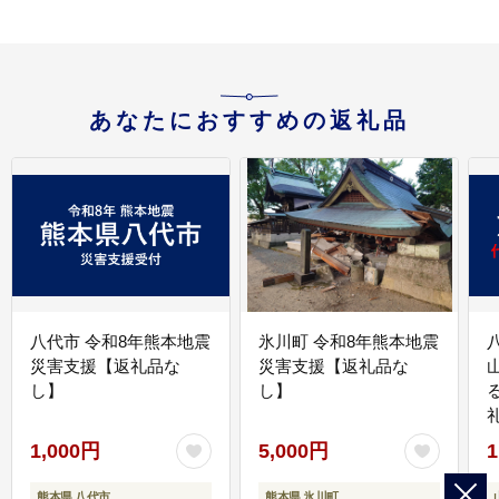
あなたにおすすめの返礼品
八代市 令和8年熊本地震
氷川町 令和8年熊本地震
災害支援【返礼品な
災害支援【返礼品な
し】
し】
1,000円
5,000円
1
熊本県 八代市
熊本県 氷川町