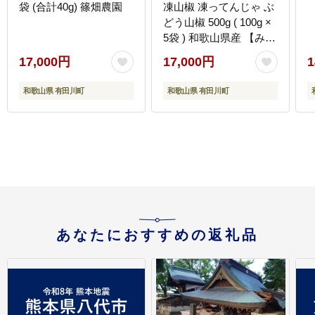
袋 (合計40g) 篠畑農園
凍山椒 凍ってんじゃ ぶ
どう山椒 500g ( 100g ×
5袋 ) 和歌山県産 【みか
んの会】
17,000円
17,000円
1
和歌山県 有田川町
和歌山県 有田川町
あなたにおすすめの返礼品