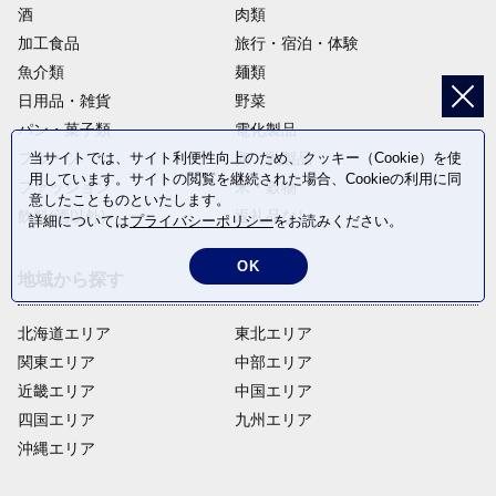
酒
肉類
加工食品
旅行・宿泊・体験
魚介類
麺類
日用品・雑貨
野菜
パン・菓子類
電化製品
フルーツ
卵・乳製品
当サイトでは、サイト利便性向上のため、クッキー（Cookie）を使
用しています。サイトの閲覧を継続された場合、Cookieの利用に同
ファッション
米・穀物
意したことものといたします。
飲料(酒以外)
返礼品なし
詳細については
プライバシーポリシー
をお読みください。
OK
地域から探す
北海道エリア
東北エリア
関東エリア
中部エリア
近畿エリア
中国エリア
四国エリア
九州エリア
沖縄エリア