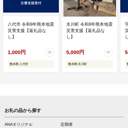
八代市 令和8年熊本地震
氷川町 令和8年熊本地震
災害支援【返礼品な
災害支援【返礼品な
し】
し】
し
1,000円
5,000円
5
熊本県 八代市
熊本県 氷川町
お礼の品から探す
ANAオリジナル
定期便