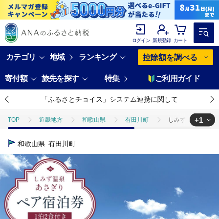
ログイン
新規登録
カート
カテゴリ
地域
ランキング
控除額を調べる
寄付額
旅先を探す
特集
ご利用ガイド
「ふるさとチョイス」システム連携に関して
+1
TOP
近畿地方
和歌山県
有田川町
しみず温泉 あさぎ
TOP
旅行・宿泊・体験
宿泊券
しみず温泉 あさぎり 1泊2
和歌山県
有田川町