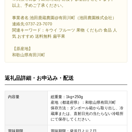
以上、予めご了承ください。
事業者名:池田鹿蔵農園@有田川町（池田農園株式会社）
連絡先:0737-23-7070
関連キーワード：キウイ フルーツ 果物 くだもの 食品 人
気 おすすめ 送料無料 扁平果
【原産地】
和歌山県有田川町
返礼品詳細・お申込み・配送
内容量
総重量：1kg+250g
産地（都道府県）：和歌山県有田川町
保存方法：ダンボール箱から取り出し、冷
蔵庫または、直射日光の当たらない冷暗所
にて保存してください。
賞味期限
賞味期限：発送日より７日