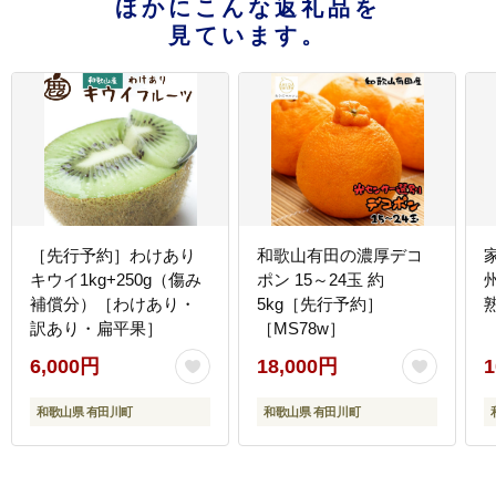
ほかにこんな返礼品を
見ています。
［先行予約］わけあり
和歌山有田の濃厚デコ
キウイ1kg+250g（傷み
ポン 15～24玉 約
補償分）［わけあり・
5kg［先行予約］
訳あり・扁平果］
［MS78w］
6,000円
18,000円
1
和歌山県 有田川町
和歌山県 有田川町