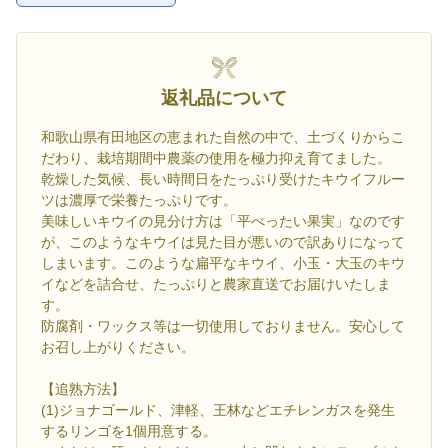
返礼品について
和歌山県有田地区の恵まれた自然の中で、土づくりからこ
だわり、栽培期間中農薬の使用を極力抑え育てました。
乾燥した気候、長い時間日をたっぷり受けたキウイフルー
ツは濃厚で栄養たっぷりです。
美味しいキウイの見分け方は「平べったい果実」なのです
が、このようなキウイは見た目が悪いので訳ありになって
しまいます。このような扁平なキウイ、小玉・大玉のキウ
イなどを詰合せ、たっぷりと農家直送でお届けいたしま
す。
防腐剤・ワックス等は一切使用しておりません。安心して
お召し上がりください。
【追熟方法】
(1)ジョナゴールド、津軽、王林などエチレンガスを発生
するリンゴを1個用意する。