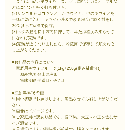
または、硬いキウイを一つ、少し凹むようにテーブルな
どにゴツンと軽く打ち付ける。
(2)リンゴまたはゴツンとしたキウイと、他のキウイとを
一緒に袋に入れ、キウイが呼吸できる程度に軽く封をし、
20℃以下の室温で保存。
(3)ヘタの脇を長手方向に押して、耳たぶ程度の柔らかさ
になれば完熟です。
(4)完熟が近くなりましたら、冷蔵庫で保存して順次お召
し上がりください。
■お礼品の内容について
・家庭用キウイフルーツ[1kg+250g(傷み補償分)]
原産地:和歌山県有田
賞味期限:発送日から7日
■注意事項/その他
※固い状態でお届けします。追熟させてお召し上がりくだ
さい。
※画像はイメージです。
※ご家庭用の訳あり品です。扁平果、大玉～小玉を含むサ
イズ混合です。
※天候等により出荷時期が前後する場合がございます。