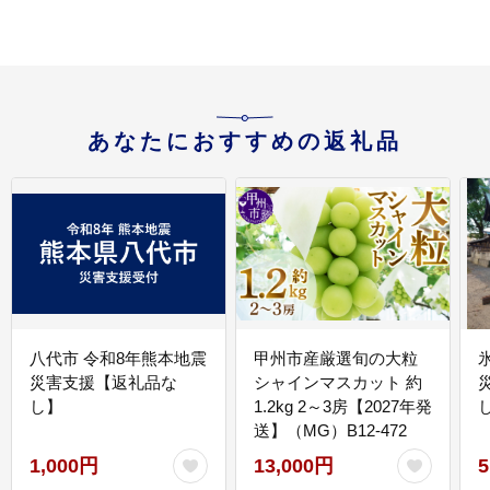
あなたにおすすめの返礼品
八代市 令和8年熊本地震
甲州市産厳選旬の大粒
災害支援【返礼品な
シャインマスカット 約
し】
1.2kg 2～3房【2027年発
送】（MG）B12-472
1,000円
13,000円
5