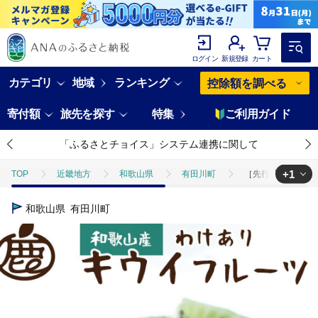
ログイン
新規登録
カート
カテゴリ
地域
ランキング
控除額を調べる
寄付額
旅先を探す
特集
ご利用ガイド
「ふるさとチョイス」システム連携に関して
+1
TOP
近畿地方
和歌山県
有田川町
［先行予約］わけあ
TOP
フルーツ
ほかのフルーツ
［先行予約］わけあり キウイ
和歌山県
有田川町