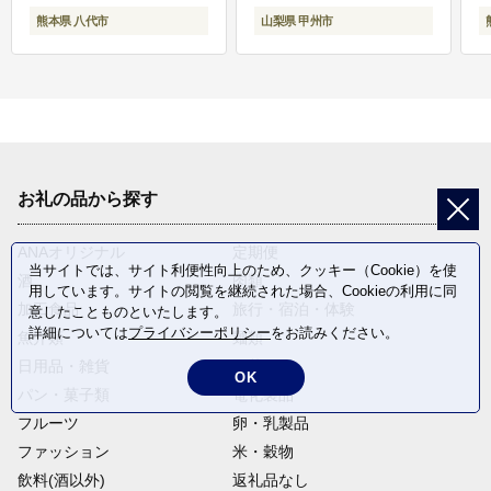
熊本県 八代市
山梨県 甲州市
お礼の品から探す
ANAオリジナル
定期便
当サイトでは、サイト利便性向上のため、クッキー（Cookie）を使
酒
肉類
用しています。サイトの閲覧を継続された場合、Cookieの利用に同
加工食品
旅行・宿泊・体験
意したことものといたします。
詳細については
プライバシーポリシー
をお読みください。
魚介類
麺類
日用品・雑貨
野菜
OK
パン・菓子類
電化製品
フルーツ
卵・乳製品
ファッション
米・穀物
飲料(酒以外)
返礼品なし