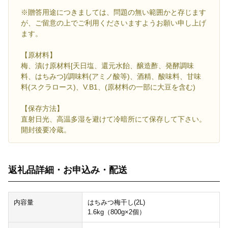
※贈答用途につきましては、問題の無い範囲かと存じます
が、ご留意の上でご利用くださいますようお願い申し上げ
ます。
【原材料】
梅、漬け原材料[天日塩、還元水飴、醸造酢、発酵調味
料、はちみつ]/調味料(アミノ酸等)、酒精、酸味料、甘味
料(スクラロース)、V.B1、(原材料の一部に大豆を含む)
【保存方法】
直射日光、高温多湿を避けて冷暗所にて保存して下さい。
開封後要冷蔵。
返礼品詳細・お申込み・配送
内容量
はちみつ梅干し(2L)
1.6kg（800g×2個）