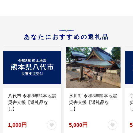
あなたにおすすめの返礼品
八代市 令和8年熊本地震
氷川町 令和8年熊本地震
災害支援【返礼品な
災害支援【返礼品な
し】
し】
し
1,000円
5,000円
5