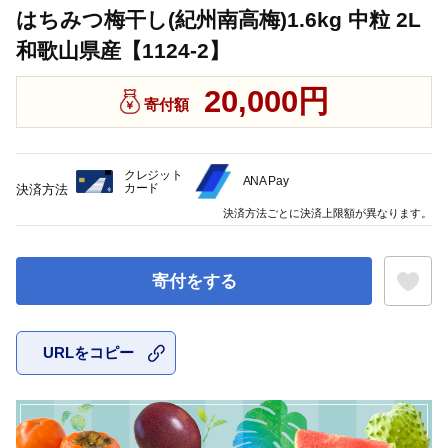
はちみつ梅干し(紀州南高梅)1.6kg 中粒 2L
和歌山県産【1124-2】
20,000円
寄付額
クレジット
ANA Pay
カード
決済方法
決済方法ごとに決済上限額が異なります。
寄付をする
URLをコピー
お気に入