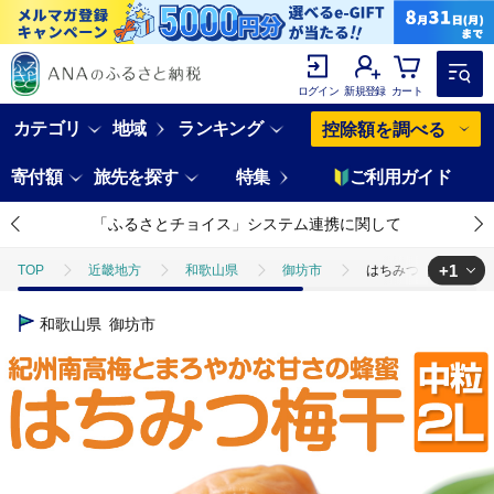
ログイン
新規登録
カート
カテゴリ
地域
ランキング
控除額を調べる
寄付額
旅先を探す
特集
ご利用ガイド
「ふるさとチョイス」システム連携に関して
+1
TOP
近畿地方
和歌山県
御坊市
はちみつ梅干し(紀州南高
TOP
加工食品
漬物・梅干
梅干し
はちみつ梅干し(紀州南
和歌山県
御坊市