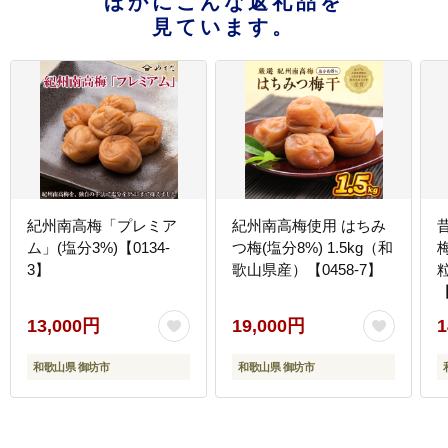
ほかにこんな返礼品を
見ています。
紀州南高梅「プレミア
紀州南高梅使用 はちみ
ム」(塩分3%)【0134-
つ梅(塩分8%) 1.5kg（和
3】
歌山県産）【0458-7】
13,000円
19,000円
1
和歌山県 御坊市
和歌山県 御坊市