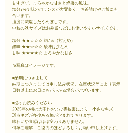
甘すぎず、まろやかな甘さと蜂蜜の風味。
塩分7%で味のバランスが大変良く、お茶請けやご飯にも
合います。
適度に減塩したうめぼしです。
中粒の2Lサイズはお弁当などにも使いやすいサイズです。
塩分 ★★☆☆☆ 約7％（控えめ）
酸味 ★★☆☆☆ 酸味は少なめ
甘味 ★★★★☆ まろやかな甘さ
※写真はイメージです。
■納期につきまして
納期につきましては申し込み状況、在庫状況等により表示
日数以上にお日にちがかかる場合がございます。
■必ずお読みください
2025年の梅の大不作および雹被害により、小さなキズ、
斑点キズが多少ある梅が含まれております。
味わいや食感はほぼ変わりありません。
何卒ご理解、ご協力のほどよろしくお願い申し上げます。