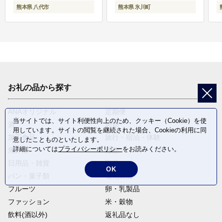
熊本県 八代市
熊本県 氷川町
お礼の品から探す
ANAオリジナル
定期便
当サイトでは、サイト利便性向上のため、クッキー（Cookie）を使
酒
肉類
用しています。サイトの閲覧を継続された場合、Cookieの利用に同
加工食品
旅行・宿泊・体験
意したことものといたします。
詳細については
プライバシーポリシー
をお読みください。
魚介類
麺類
日用品・雑貨
野菜
OK
パン・菓子類
電化製品
フルーツ
卵・乳製品
ファッション
米・穀物
飲料(酒以外)
返礼品なし