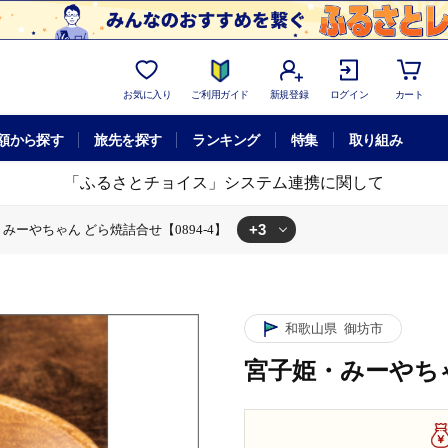
お気に入り
ご利用ガイド
新規登録
ログイン
カート
額から探す
旅先を探す
ランキング
特集
取り組み
「ふるさとチョイス」システム連携に関して
+3
みーやちゃん どら焼詰合せ【0894-4】
【0894-4】
 どら焼詰合せ【0894-4】
宮子姫・みーやちゃん どら焼詰合せ【0894-4】
和歌山県
御坊市
宮子姫・みーやちゃ