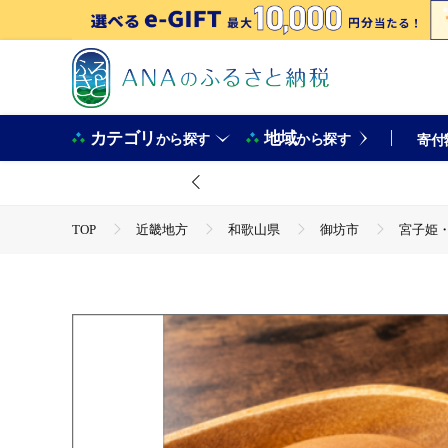
カテゴリ
地域
から探す
から探す
寄付
TOP
近畿地方
和歌山県
御坊市
宮子姫・
TOP
パン・菓子類
宮子姫・みーやちゃん どら焼詰合せ
TOP
パン・菓子類
和菓子
宮子姫・みーやちゃん
TOP
パン・菓子類
和菓子
ほかの和菓子