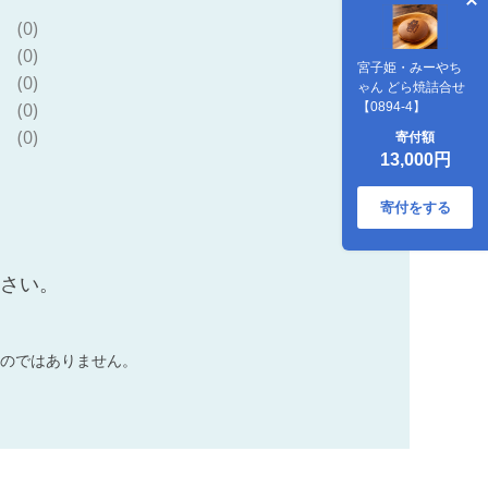
(0)
(0)
宮子姫・みーやち
(0)
ゃん どら焼詰合せ
(0)
【0894-4】
(0)
寄付額
13,000円
寄付をする
ださい。
のではありません。