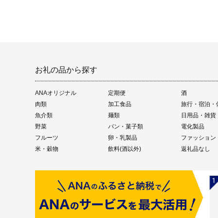
お礼の品から探す
ANAオリジナル
定期便
酒
肉類
加工食品
旅行・宿泊・
魚介類
麺類
日用品・雑貨
野菜
パン・菓子類
電化製品
フルーツ
卵・乳製品
ファッション
米・穀物
飲料(酒以外)
返礼品なし