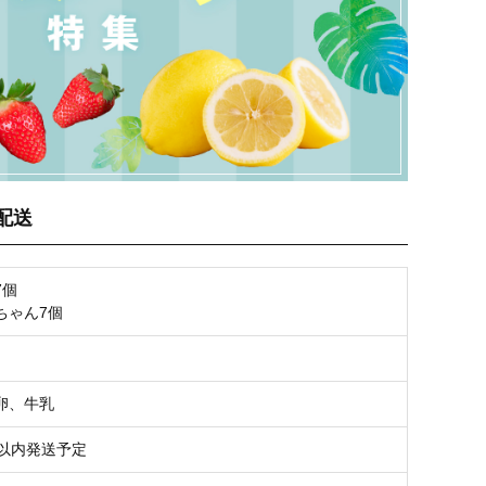
配送
7個
ちゃん7個
卵、牛乳
日以内発送予定