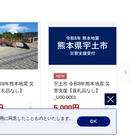
和8年熊本地震 災
宇土市 令和8年熊本地震 災
返礼品なし】
害支援【返礼品なし】
_U00-0001
円
5,000円
の利用に同意したことものといたします。
OK
城町
熊本県 宇土市