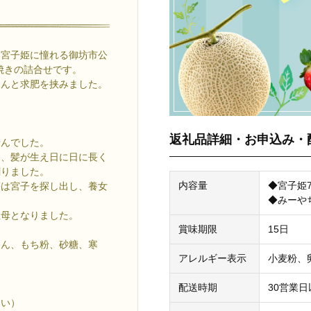
、宮子姫に憧れる御坊市公
焼きの詰合せです。
あんと求肥を挟みました。
返礼品詳細・お申込み・
せんでした。
ろ、髪が生え日に日に長く
創りました。
内容量
◆宮子姫
等は宮子を探し出し、養女
◆みーや
生母となりました。
賞味期限
15日
あん、もち粉、砂糖、寒
アレルギー表示
小麦粉、
配送時期
30営業
さい）