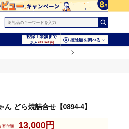
控除上限額まで
控除額を調べる
あと
***,***円
ん どら焼詰合せ【0894-4】
13,000円
寄付額