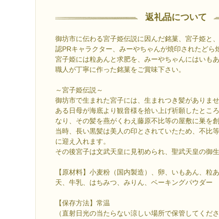
返礼品について
御坊市に伝わる宮子姫伝説に因んだ銘菓、宮子姫と
認PRキャラクター、みーやちゃんが焼印されたどら
宮子姫には粒あんと求肥を、みーやちゃんにはいも
職人が丁寧に作った銘菓をご賞味下さい。
～宮子姫伝説～
御坊市で生まれた宮子には、生まれつき髪がありま
ある日母が海底より観音様を拾い上げ祈願したとこ
なり、その髪を燕がくわえ藤原不比等の屋敷に巣を
当時、長い黒髪は美人の印とされていたため、不比
に迎え入れます。
その後宮子は文武天皇に見初められ、聖武天皇の御
【原材料】小麦粉（国内製造）、卵、いもあん、粒
天、牛乳、はちみつ、みりん、ベーキングパウダー
【保存方法】常温
（直射日光の当たらない涼しい場所で保管してくだ