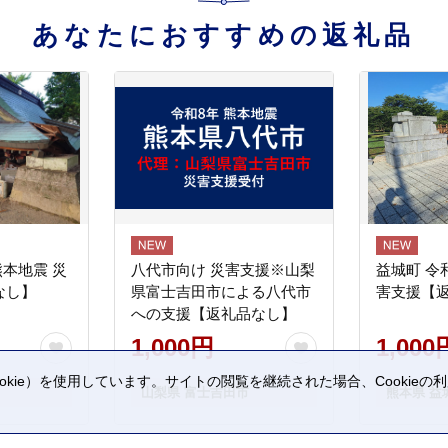
あなたにおすすめの返礼品
熊本地震 災
八代市向け 災害支援※山梨
益城町 令
なし】
県富士吉田市による八代市
害支援【
への支援【返礼品なし】
1,000円
1,000
kie）を使用しています。サイトの閲覧を継続された場合、Cookie
山梨県 富士吉田市
熊本県 益
。