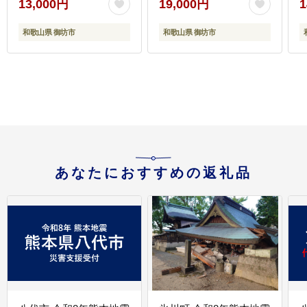
13,000円
19,000円
1
和歌山県 御坊市
和歌山県 御坊市
あなたにおすすめの返礼品