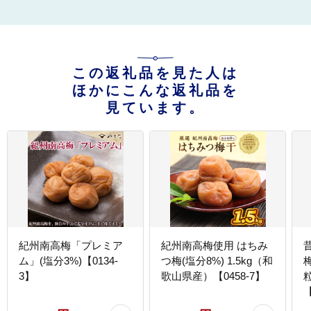
この返礼品を見た人は
ほかにこんな返礼品を
見ています。
紀州南高梅「プレミア
紀州南高梅使用 はちみ
ム」(塩分3%)【0134-
つ梅(塩分8%) 1.5kg（和
3】
歌山県産）【0458-7】