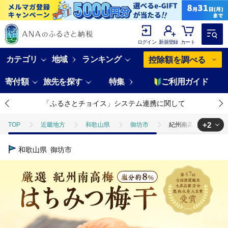
ログイン
新規登録
カート
カテゴリ
地域
ランキング
控除額を調べる
寄付額
旅先を探す
特集
ご利用ガイド
「ふるさとチョイス」システム連携に関して
+2
TOP
近畿地方
和歌山県
御坊市
紀州南高梅 はちみつ梅（
TOP
加工食品
漬物・梅干
紀州南高梅 はちみつ梅（塩分8%） 
和歌山県
御坊市
TOP
加工食品
漬物・梅干
梅干し
紀州南高梅 はちみつ