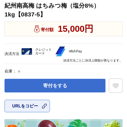
紀州南高梅 はちみつ梅（塩分8%）
1kg【0837-5】
15,000円
寄付額
クレジット
ANA Pay
カード
決済方法
決済方法ごとに決済上限額が異なります。
在庫：
○
寄付をする
URLをコピー
お気に入