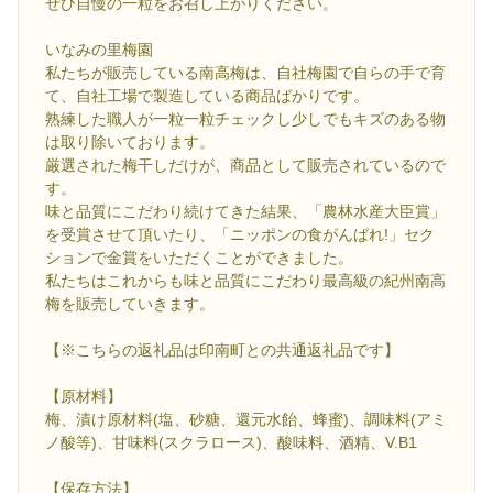
ぜひ自慢の一粒をお召し上がりください。
いなみの里梅園
私たちが販売している南高梅は、自社梅園で自らの手で育
て、自社工場で製造している商品ばかりです。
熟練した職人が一粒一粒チェックし少しでもキズのある物
は取り除いております。
厳選された梅干しだけが、商品として販売されているので
す。
味と品質にこだわり続けてきた結果、「農林水産大臣賞」
を受賞させて頂いたり、「ニッポンの食がんばれ!」セク
ションで金賞をいただくことができました。
私たちはこれからも味と品質にこだわり最高級の紀州南高
梅を販売していきます。
【※こちらの返礼品は印南町との共通返礼品です】
【原材料】
梅、漬け原材料(塩、砂糖、還元水飴、蜂蜜)、調味料(アミ
ノ酸等)、甘味料(スクラロース)、酸味料、酒精、V.B1
【保存方法】