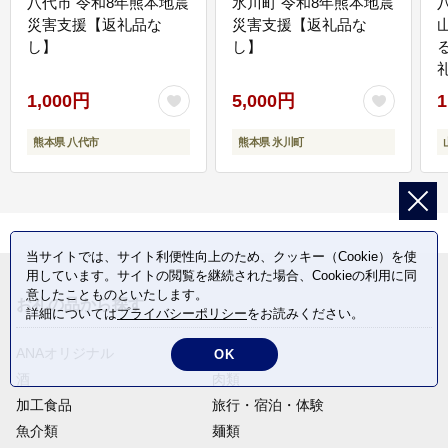
八代市 令和8年熊本地震
氷川町 令和8年熊本地震
災害支援【返礼品な
災害支援【返礼品な
し】
し】
1,000円
5,000円
1
熊本県 八代市
熊本県 氷川町
当サイトでは、サイト利便性向上のため、クッキー（Cookie）を使
用しています。サイトの閲覧を継続された場合、Cookieの利用に同
意したことものといたします。
お礼の品から探す
詳細については
プライバシーポリシー
をお読みください。
ANAオリジナル
定期便
OK
酒
肉類
加工食品
旅行・宿泊・体験
魚介類
麺類