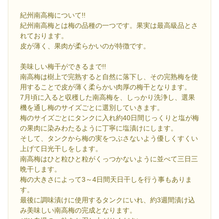
紀州南高梅について!!
紀州南高梅とは梅の品種の一つです。果実は最高級品とさ
れております。
皮が薄く、果肉が柔らかいのが特徴です。
美味しい梅干ができるまで!!
南高梅は樹上で完熟すると自然に落下し、その完熟梅を使
用することで皮が薄く柔らかい肉厚の梅干となります。
7月頃に入ると収穫した南高梅を、しっかり洗浄し、選果
機を通し梅のサイズごとに選別していきます。
梅のサイズごとにタンクに入れ約40日間じっくりと塩が梅
の果肉に染みわたるように丁寧に塩漬けにします。
そして、タンクから梅の実をつぶさないよう優しくすくい
上げて日光干しをします。
南高梅はひと粒ひと粒がくっつかないように並べて三日三
晩干します。
梅の大きさによって3～4日間天日干しを行う事もありま
す。
最後に調味漬けに使用するタンクにいれ、約3週間漬け込
み美味しい南高梅の完成となります。