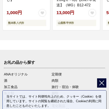
送】（MG）B12-472
1,000円
13,000円
5
熊本県 八代市
山梨県 甲州市
お礼の品から探す
ANAオリジナル
定期便
酒
肉類
加工食品
旅行・宿泊・体験
魚介類
麺類
当サイトでは、サイト利便性向上のため、クッキー（Cookie）を使
日用品・雑貨
野菜
用しています。サイトの閲覧を継続された場合、Cookieの利用に同
パン・菓子類
電化製品
意したことものといたします。