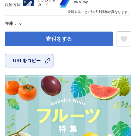
クレジット
ANA Pay
カード
決済方法
決済方法ごとに決済上限額が異なります。
在庫：
○
寄付をする
URLをコピー
お気に入