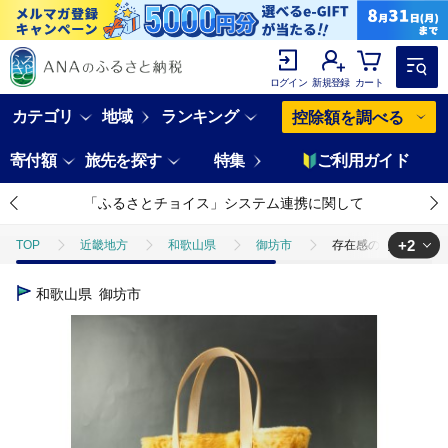
ログイン
新規登録
カート
カテゴリ
地域
ランキング
控除額を調べる
寄付額
旅先を探す
特集
ご利用ガイド
「ふるさとチョイス」システム連携に関して
+2
TOP
近畿地方
和歌山県
御坊市
存在感のある色と柄! 
TOP
ファッション
存在感のある色と柄! フェイクファートート ベージ
和歌山県
御坊市
TOP
ファッション
鞄
存在感のある色と柄! フェイクファート