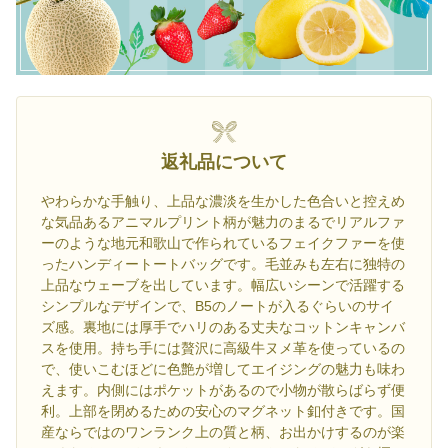
返礼品について
やわらかな手触り、上品な濃淡を生かした色合いと控えめ
な気品あるアニマルプリント柄が魅力のまるでリアルファ
ーのような地元和歌山で作られているフェイクファーを使
ったハンディートートバッグです。毛並みも左右に独特の
上品なウェーブを出しています。幅広いシーンで活躍する
シンプルなデザインで、B5のノートが入るぐらいのサイ
ズ感。裏地には厚手でハリのある丈夫なコットンキャンバ
スを使用。持ち手には贅沢に高級牛ヌメ革を使っているの
で、使いこむほどに色艶が増してエイジングの魅力も味わ
えます。内側にはポケットがあるので小物が散らばらず便
利。上部を閉めるための安心のマグネット釦付きです。国
産ならではのワンランク上の質と柄、お出かけするのが楽