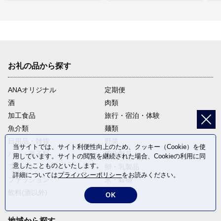
お礼の品から探す
ANAオリジナル
定期便
酒
肉類
加工食品
旅行・宿泊・体験
魚介類
麺類
日用品・雑貨
野菜
当サイトでは、サイト利便性向上のため、クッキー（Cookie）を使
パン・菓子類
電化製品
用しています。サイトの閲覧を継続された場合、Cookieの利用に同
意したことものといたします。
フルーツ
卵・乳製品
詳細については
プライバシーポリシー
をお読みください。
ファッション
米・穀物
飲料(酒以外)
返礼品なし
OK
地域から探す