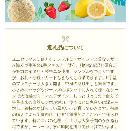
返礼品について
ユニセックスに使えるシンプルなデザインで上質なレザー
が際立つ牛革のL字ファスナー財布。独特な光沢と風合い
が魅力のイタリア製牛革を使用。シンプルなつくりです
が、お札・小銭・カードもきちんと収納できます。L字型
のファスナーは大きく開き、中身の取り出しも簡単です。
小さめのバッグやジーンズのポケットに入れて様々なシー
ンで大活躍のミニマムデザイン。しっとりとした手触りで
牛革本来の自然なシボが魅力、使うほどに色合いは深みを
増し、独特のすばらしい風合いへと育っていきます。熟練
の職人によって最終仕上げまで徹底的にこだわって作られ
ています。特にコバの処理、仕上げは大変手間のかかる行
程ですが、一つ一つ丁寧に時間を掛けて仕上げています。