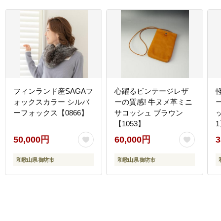
フィンランド産SAGAフ
心躍るビンテージレザ
ォックスカラー シルバ
ーの質感! 牛ヌメ革ミニ
ーフォックス【0866】
サコッシュ ブラウン
【1053】
50,000円
60,000円
3
和歌山県 御坊市
和歌山県 御坊市