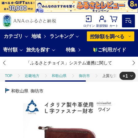
ログイン
新規登録
カート
カテゴリ
地域
ランキング
控除額を調べる
寄付額
旅先を探す
特集
ご利用ガイド
「ふるさとチョイス」システム連携に関して
+1
TOP
近畿地方
和歌山県
御坊市
上質な質感が魅力！ 牛
TOP
ファッション
財布
上質な質感が魅力！ 牛革L字ファスナ
和歌山県
御坊市