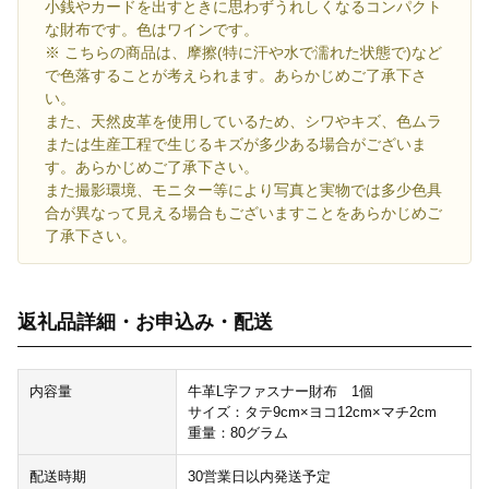
小銭やカードを出すときに思わずうれしくなるコンパクト
な財布です。色はワインです。
※ こちらの商品は、摩擦(特に汗や水で濡れた状態で)など
で色落することが考えられます。あらかじめご了承下さ
い。
また、天然皮革を使用しているため、シワやキズ、色ムラ
または生産工程で生じるキズが多少ある場合がございま
す。あらかじめご了承下さい。
また撮影環境、モニター等により写真と実物では多少色具
合が異なって見える場合もございますことをあらかじめご
了承下さい。
返礼品詳細・お申込み・配送
内容量
牛革L字ファスナー財布 1個
サイズ：タテ9cm×ヨコ12cm×マチ2cm
重量：80グラム
配送時期
30営業日以内発送予定