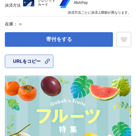
クレジット
ANA Pay
カード
決済方法
決済方法ごとに決済上限額が異なります。
在庫：
○
寄付をする
URLをコピー
お気に入