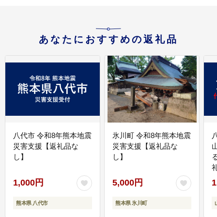
あなたにおすすめの返礼品
八代市 令和8年熊本地震
氷川町 令和8年熊本地震
災害支援【返礼品な
災害支援【返礼品な
し】
し】
1,000円
5,000円
1
熊本県 八代市
熊本県 氷川町