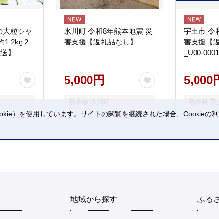
の大粒シャ
氷川町 令和8年熊本地震 災
宇土市 令
.2kg 2
害支援【返礼品なし】
害支援【
発送】
_U00-0001
5,000円
5,000
熊本県 氷川町
熊本県 宇
kie）を使用しています。サイトの閲覧を継続された場合、Cookie
。
地域から探す
ふる