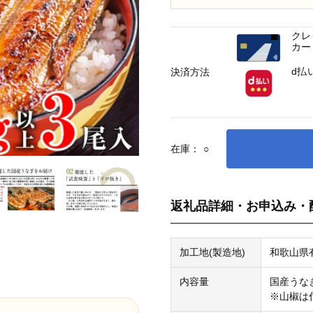
クレ
カー
d払
決済方法
在庫：
○
返礼品詳細・お申込み・
加工地(製造地)
和歌山県
内容量
国産うなぎ
※山椒は