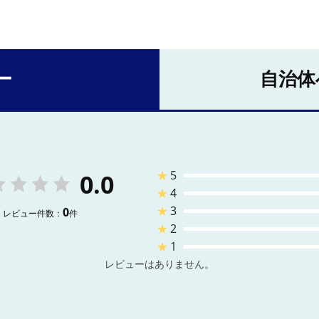
ー
自治体
★
5
0.0
★
4
★
3
0
レビュー件数：
件
★
2
★
1
レビューはありません。