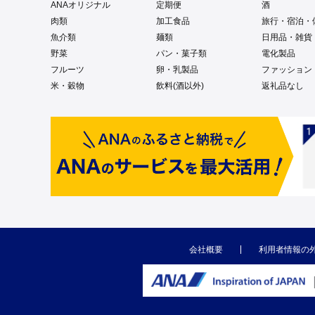
ANAオリジナル
定期便
酒
肉類
加工食品
旅行・宿泊・
魚介類
麺類
日用品・雑貨
野菜
パン・菓子類
電化製品
フルーツ
卵・乳製品
ファッション
米・穀物
飲料(酒以外)
返礼品なし
会社概要
利用者情報の