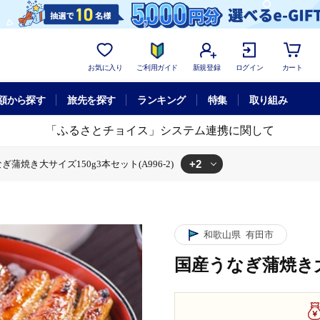
お気に入り
ご利用ガイド
新規登録
ログイン
カート
額から探す
旅先を探す
ランキング
特集
取り組み
「ふるさとチョイス」システム連携に関して
+2
ぎ蒲焼き大サイズ150g3本セット(A996-2)
996-2)
g3本セット(A996-2)
和歌山県
有田市
国産うなぎ蒲焼き大サ