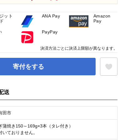
ジット
ANA Pay
Amazon
ド
Pay
い
PayPay
決済方法ごとに決済上限額が異なります。
寄付をする
配送
お気に入り登録
有田市
蒲焼き150～169g×3本（タレ付き）
付いておりません。