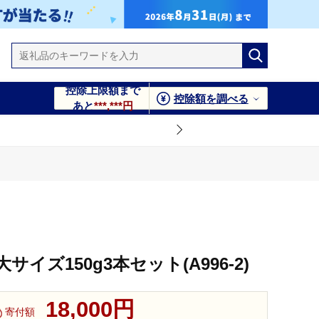
控除上限額まで
控除額を調べる
あと
***,***円
イズ150g3本セット(A996-2)
18,000円
寄付額