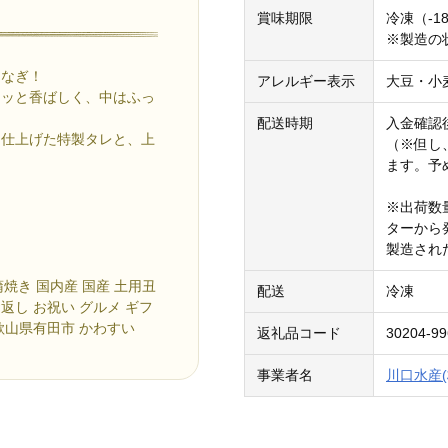
賞味期限
冷凍（-1
※製造の
うなぎ！
アレルギー表示
大豆・小
クッと香ばしく、中はふっ
配送時期
入金確認
と仕上げた特製タレと、上
（※但し
。
ます。予
※出荷数
ターから
製造され
蒲焼き 国内産 国産 土用丑
配送
冷凍
お返し お祝い グルメ ギフ
和歌山県有田市 かわすい
返礼品コード
30204-99
事業者名
川口水産(