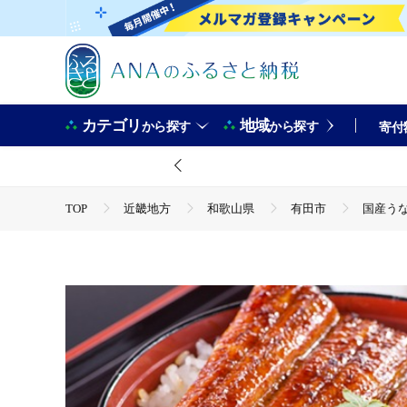
カテゴリ
地域
から探す
から探す
寄付
TOP
近畿地方
和歌山県
有田市
国産うな
TOP
魚介類
国産うなぎ蒲焼き大サイズ150g3本セット(A
TOP
魚介類
うなぎ
国産うなぎ蒲焼き大サイズ150