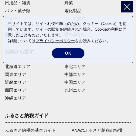
日用品・雑貨
野菜
パン・菓子類
電化製品
フルーツ
卵・乳製品
当サイトでは、サイト利便性向上のため、クッキー（Cookie）を使
ファッション
米・穀物
用しています。サイトの閲覧を継続された場合、Cookieの利用に同
飲料(酒以外)
返礼品なし
意したことものといたします。
詳細については
プライバシーポリシー
をお読みください。
地域から探す
OK
北海道エリア
東北エリア
関東エリア
中部エリア
近畿エリア
中国エリア
四国エリア
九州エリア
沖縄エリア
ふるさと納税ガイド
ふるさと納税の基本ガイド
ANAのふるさと納税の特徴