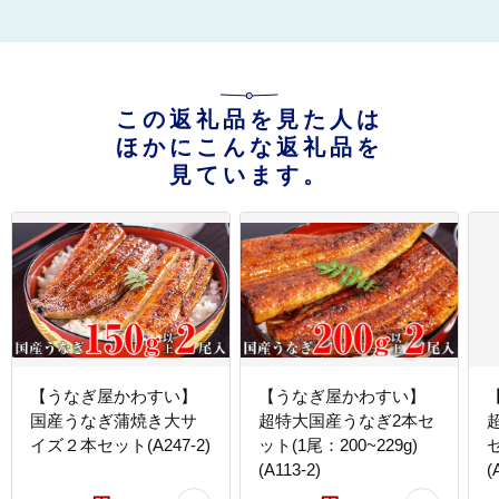
この返礼品を見た人は
ほかにこんな返礼品を
見ています。
【うなぎ屋かわすい】
【うなぎ屋かわすい】
国産うなぎ蒲焼き大サ
超特大国産うなぎ2本セ
イズ２本セット(A247-2)
ット(1尾：200~229g)
セ
(A113-2)
(