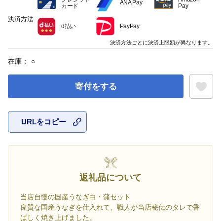
ANA Pay
カード
Pay
決済方法
d払い
PayPay
決済方法ごとに決済上限額が異なります。
在庫：
○
寄付をする
URLをコピー
お気に入
返礼品について
当店自慢の国産うなぎ白・蒲セット
良質な国産うなぎを仕入れて、職人が当店秘伝のタレで香
ばしく焼き上げました。