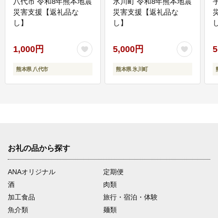
八代市 令和8年熊本地震
氷川町 令和8年熊本地震
災害支援【返礼品な
災害支援【返礼品な
し】
し】
し
1,000円
5,000円
5
熊本県 八代市
熊本県 氷川町
お礼の品から探す
ANAオリジナル
定期便
酒
肉類
加工食品
旅行・宿泊・体験
魚介類
麺類