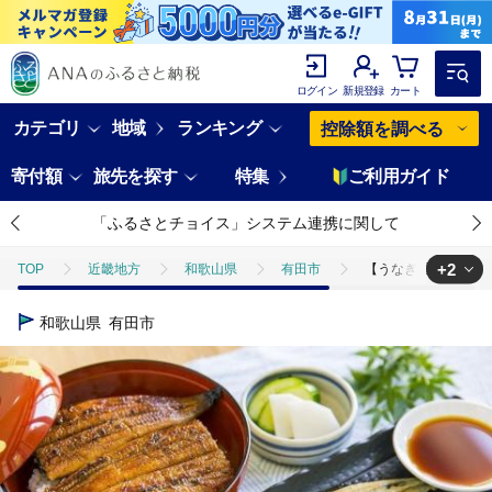
ログイン
新規登録
カート
カテゴリ
地域
ランキング
控除額を調べる
寄付額
旅先を探す
特集
ご利用ガイド
「ふるさとチョイス」システム連携に関して
+2
TOP
近畿地方
和歌山県
有田市
【うなぎ屋かわすい】国
TOP
魚介類
【うなぎ屋かわすい】国産うなぎ白・蒲セット(A81-1
和歌山県
有田市
TOP
魚介類
うなぎ
【うなぎ屋かわすい】国産うなぎ白・蒲セッ