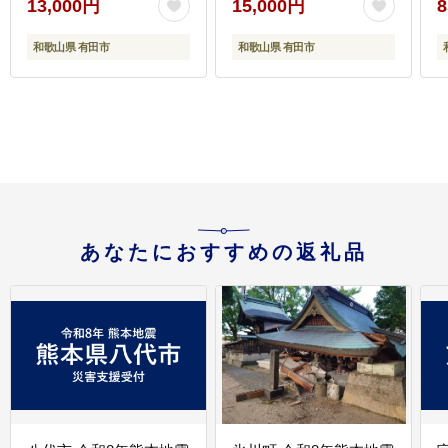
13,000円
15,000円
8
和歌山県 有田市
和歌山県 有田市
あなたにおすすめの返礼品