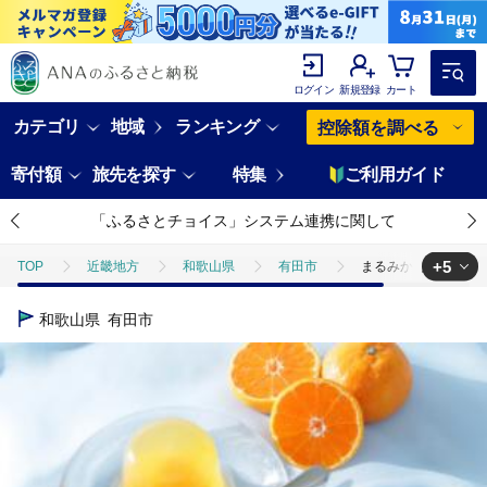
ログイン
新規登録
カート
カテゴリ
地域
ランキング
控除額を調べる
寄付額
旅先を探す
特集
ご利用ガイド
「ふるさとチョイス」システム連携に関して
+5
TOP
近畿地方
和歌山県
有田市
まるみかんゼリー 12個
TOP
フルーツ
みかん・かんきつ類
まるみかんゼリー 12個入り
和歌山県
有田市
TOP
フルーツ
ほかのフルーツ
まるみかんゼリー 12個入り(A6
TOP
加工食品
まるみかんゼリー 12個入り(A678-1)
TOP
パン・菓子類
洋菓子
ゼリー
まるみかんゼリー 12
TOP
パン・菓子類
洋菓子
ほかの洋菓子
まるみかんゼリ