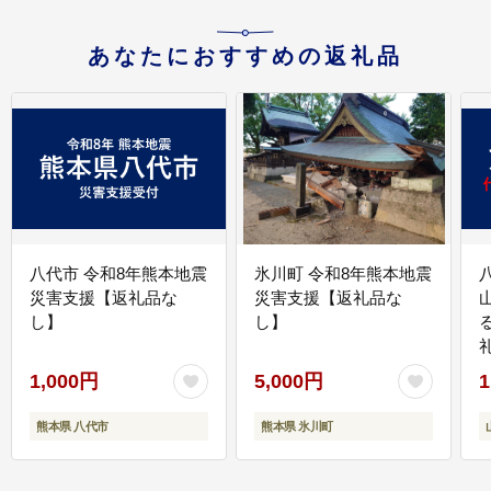
あなたにおすすめの返礼品
八代市 令和8年熊本地震
氷川町 令和8年熊本地震
災害支援【返礼品な
災害支援【返礼品な
し】
し】
1,000円
5,000円
1
熊本県 八代市
熊本県 氷川町