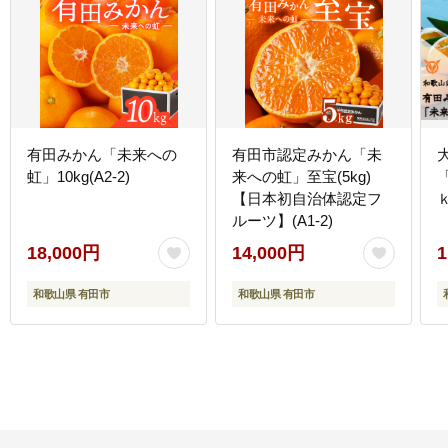
有田みかん「未来への
有田市認定みかん「未
虹」10kg(A2-2)
来への虹」至宝(5kg)
【日本初自治体認定フ
ｋ
ルーツ】(A1-2)
18,000円
14,000円
1
和歌山県 有田市
和歌山県 有田市