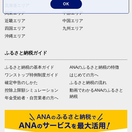
OK
北海道エリア
東北エリア
関東エリア
中部エリア
近畿エリア
中国エリア
四国エリア
九州エリア
沖縄エリア
ふるさと納税ガイド
ふるさと納税の基本ガイド
ANAのふるさと納税の特徴
ワンストップ特例制度ガイド
はじめての方へ
確定申告のしかた
ふるさと納税の流れ
控除上限額シミュレーション
動画でわかるANAのふるさと
納税
年金受給者・自営業者の方へ