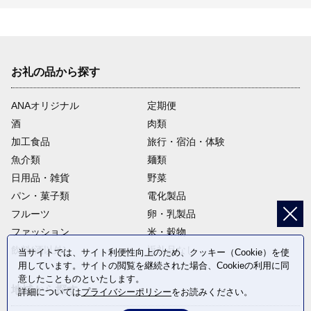
お礼の品から探す
ANAオリジナル
定期便
酒
肉類
加工食品
旅行・宿泊・体験
魚介類
麺類
日用品・雑貨
野菜
パン・菓子類
電化製品
フルーツ
卵・乳製品
ファッション
米・穀物
飲料(酒以外)
返礼品なし
当サイトでは、サイト利便性向上のため、クッキー（Cookie）を使
用しています。サイトの閲覧を継続された場合、Cookieの利用に同
意したことものといたします。
地域から探す
詳細については
プライバシーポリシー
をお読みください。