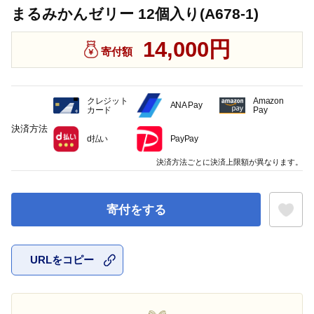
まるみかんゼリー 12個入り(A678-1)
14,000円
寄付額
クレジット
Amazon
ANA Pay
カード
Pay
決済方法
d払い
PayPay
決済方法ごとに決済上限額が異なります。
寄付をする
URLをコピー
お気に入