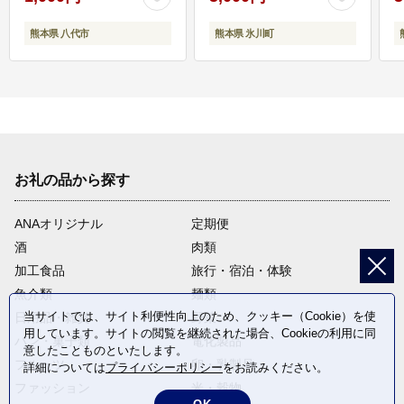
熊本県 八代市
熊本県 氷川町
お礼の品から探す
ANAオリジナル
定期便
酒
肉類
加工食品
旅行・宿泊・体験
魚介類
麺類
当サイトでは、サイト利便性向上のため、クッキー（Cookie）を使
日用品・雑貨
野菜
用しています。サイトの閲覧を継続された場合、Cookieの利用に同
パン・菓子類
電化製品
意したことものといたします。
フルーツ
卵・乳製品
詳細については
プライバシーポリシー
をお読みください。
ファッション
米・穀物