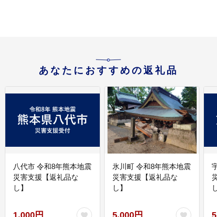
あなたにおすすめの返礼品
八代市 令和8年熊本地震
氷川町 令和8年熊本地震
災害支援【返礼品な
災害支援【返礼品な
し】
し】
し
1,000円
5,000円
5