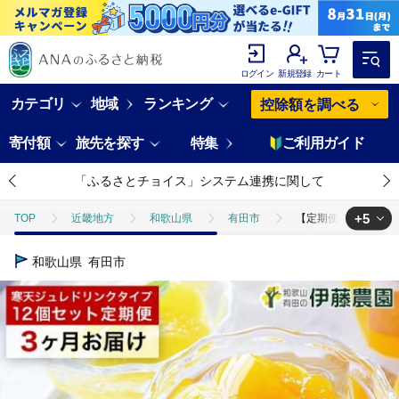
ログイン
新規登録
カート
カテゴリ
地域
ランキング
控除額を調べる
寄付額
旅先を探す
特集
ご利用ガイド
「ふるさとチョイス」システム連携に関して
+5
TOP
近畿地方
和歌山県
有田市
【定期便】伊藤農園 寒
TOP
フルーツ
【定期便】伊藤農園 寒天ジュレドリンクタイプ12個セット
和歌山県
有田市
TOP
フルーツ
みかん・かんきつ類
【定期便】伊藤農園 寒天ジ
TOP
フルーツ
ほかのフルーツ
【定期便】伊藤農園 寒天ジュレ
TOP
定期便
【定期便】伊藤農園 寒天ジュレドリンクタイプ12個セット(
TOP
パン・菓子類
洋菓子
ゼリー
【定期便】伊藤農園 