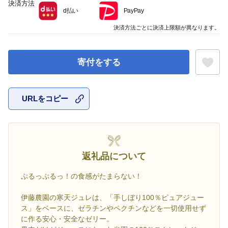
決済方法
d払い
PayPay
決済方法ごとに決済上限額が異なります。
寄付をする
URLをコピー
お気に入
返礼品について
ぷるっぷるっ！の食感がたまらない！
伊藤農園の寒天ジュレは、「手しぼり100％ピュアジュー
ス」をベースに、ゼラチンやペクチンなどを一切使用せず
に作る安心・安全なゼリー。