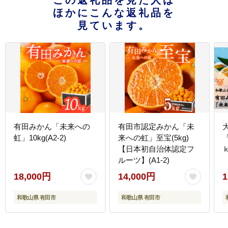
この返礼品を見た人は
ほかにこんな返礼品を
見ています。
有田みかん「未来への
有田市認定みかん「未
虹」10kg(A2-2)
来への虹」至宝(5kg)
【日本初自治体認定フ
ｋ
ルーツ】(A1-2)
18,000円
14,000円
1
和歌山県 有田市
和歌山県 有田市