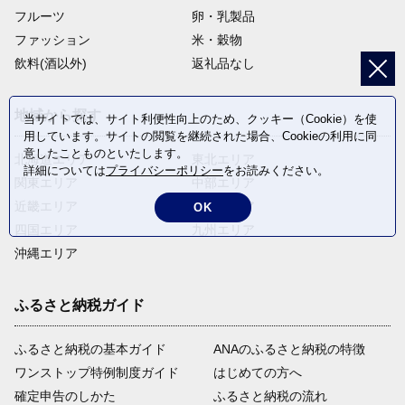
フルーツ
卵・乳製品
ファッション
米・穀物
飲料(酒以外)
返礼品なし
地域から探す
当サイトでは、サイト利便性向上のため、クッキー（Cookie）を使
用しています。サイトの閲覧を継続された場合、Cookieの利用に同
意したことものといたします。
北海道エリア
東北エリア
詳細については
プライバシーポリシー
をお読みください。
関東エリア
中部エリア
近畿エリア
中国エリア
OK
四国エリア
九州エリア
沖縄エリア
ふるさと納税ガイド
ふるさと納税の基本ガイド
ANAのふるさと納税の特徴
ワンストップ特例制度ガイド
はじめての方へ
確定申告のしかた
ふるさと納税の流れ