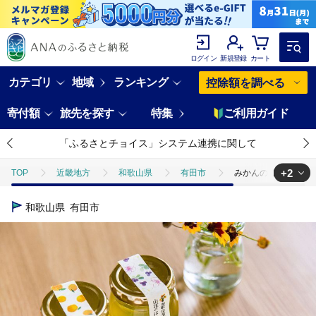
ログイン
新規登録
カート
カテゴリ
地域
ランキング
控除額を調べる
寄付額
旅先を探す
特集
ご利用ガイド
「ふるさとチョイス」システム連携に関して
+2
TOP
近畿地方
和歌山県
有田市
みかんのはちみつ＆山花
TOP
加工食品
缶詰・瓶詰
みかんのはちみつ＆山花のはちみつ(
和歌山県
有田市
TOP
加工食品
缶詰・瓶詰
はちみつ
みかんのはちみつ＆