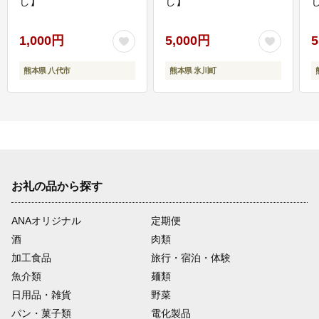
し】
し】
し
1,000円
5,000円
5
熊本県 八代市
熊本県 氷川町
お礼の品から探す
ANAオリジナル
定期便
酒
肉類
加工食品
旅行・宿泊・体験
魚介類
麺類
日用品・雑貨
野菜
パン・菓子類
電化製品