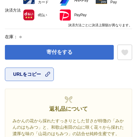
ANA Pay
カード
Pay
決済方法
d払い
PayPay
決済方法ごとに決済上限額が異なります。
在庫：
○
寄付をする
URLをコピー
お気に入
返礼品について
みかんの花から採れたすっきりとした甘さが特徴の「みか
んのはちみつ」と、和歌山有田の山に咲く花々から採れた
濃厚な味の「山花のはちみつ」の詰合せ純粋生蜜です。