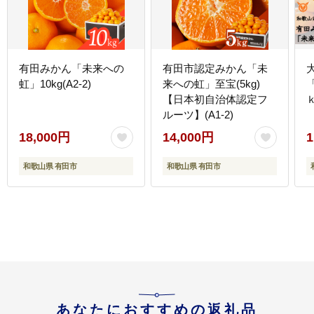
有田みかん「未来への
有田市認定みかん「未
虹」10kg(A2-2)
来への虹」至宝(5kg)
【日本初自治体認定フ
ｋ
ルーツ】(A1-2)
18,000円
14,000円
1
和歌山県 有田市
和歌山県 有田市
あなたにおすすめの返礼品