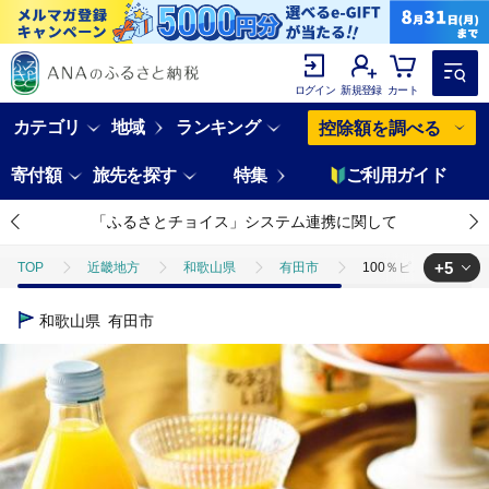
ログイン
新規登録
カート
カテゴリ
地域
ランキング
控除額を調べる
寄付額
旅先を探す
特集
ご利用ガイド
「ふるさとチョイス」システム連携に関して
+5
TOP
近畿地方
和歌山県
有田市
100％ピュアジュース1
TOP
フルーツ
みかん・かんきつ類
100％ピュアジュース10本
和歌山県
有田市
TOP
飲料（酒以外）
ソフトドリンク
100％ピュアジュース10
TOP
飲料（酒以外）
ソフトドリンク
ジュース
100
TOP
飲料（酒以外）
ソフトドリンク
ほかのソフトドリンク
TOP
飲料（酒以外）
ほかの飲料
100％ピュアジュース10本 