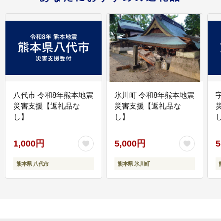
八代市 令和8年熊本地震
氷川町 令和8年熊本地震
災害支援【返礼品な
災害支援【返礼品な
し】
し】
し
1,000円
5,000円
5
熊本県 八代市
熊本県 氷川町