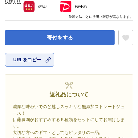
決済方法
d払い
PayPay
決済方法ごとに決済上限額が異なります。
寄付をする
URLをコピー
お気に入
返礼品について
濃厚な味わいでのど越しスッキリな無添加ストレートジュ
ース！
伊藤農園がおすすめする５種類をセットにしてお届けしま
す。
大切な方へのギフトとしてもピッタリの一品。