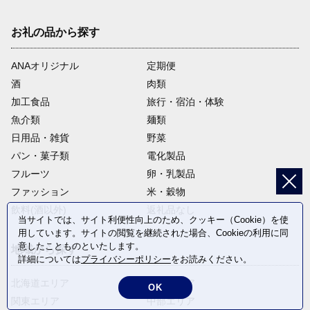
お礼の品から探す
ANAオリジナル
定期便
酒
肉類
加工食品
旅行・宿泊・体験
魚介類
麺類
日用品・雑貨
野菜
パン・菓子類
電化製品
フルーツ
卵・乳製品
ファッション
米・穀物
飲料(酒以外)
返礼品なし
当サイトでは、サイト利便性向上のため、クッキー（Cookie）を使
用しています。サイトの閲覧を継続された場合、Cookieの利用に同
意したことものといたします。
地域から探す
詳細については
プライバシーポリシー
をお読みください。
北海道エリア
東北エリア
OK
関東エリア
中部エリア