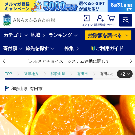
ログイン
新規登録
カート
カテゴリ
地域
ランキング
控除額を調べる
寄付額
旅先を探す
特集
ご利用ガイド
「ふるさとチョイス」システム連携に関して
+2
TOP
近畿地方
和歌山県
有田市
有田みかん「風のしるし
TOP
フルーツ
有田みかん「風のしるし」（約１０ｋｇ）(A241-2)
和歌山県
有田市
TOP
フルーツ
みかん・かんきつ類
有田みかん「風のしるし」