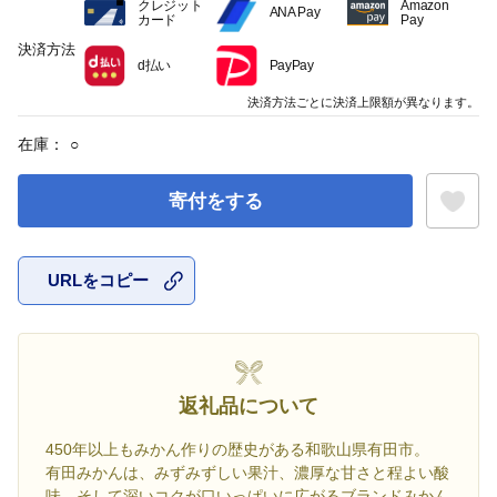
クレジット
Amazon
ANA Pay
カード
Pay
決済方法
d払い
PayPay
決済方法ごとに決済上限額が異なります。
在庫：
○
寄付をする
URLをコピー
お気に入
返礼品について
450年以上もみかん作りの歴史がある和歌山県有田市。
有田みかんは、みずみずしい果汁、濃厚な甘さと程よい酸
味、そして深いコクが口いっぱいに広がるブランドみかん