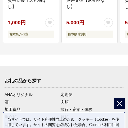
災害支援【返礼品な
災害支援【返礼品な
し】
し】
し
1,000円
5,000円
5
熊本県 八代市
熊本県 氷川町
お礼の品から探す
ANAオリジナル
定期便
酒
肉類
加工食品
旅行・宿泊・体験
魚介類
麺類
当サイトでは、サイト利便性向上のため、クッキー（Cookie）を使
日用品・雑貨
野菜
用しています。サイトの閲覧を継続された場合、Cookieの利用に同