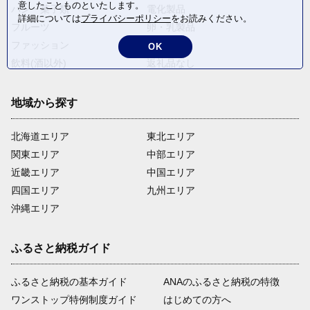
意したことものといたします。
パン・菓子類
電化製品
詳細については
プライバシーポリシー
をお読みください。
フルーツ
卵・乳製品
ファッション
米・穀物
OK
飲料(酒以外)
返礼品なし
地域から探す
北海道エリア
東北エリア
関東エリア
中部エリア
近畿エリア
中国エリア
四国エリア
九州エリア
沖縄エリア
ふるさと納税ガイド
ふるさと納税の基本ガイド
ANAのふるさと納税の特徴
ワンストップ特例制度ガイド
はじめての方へ