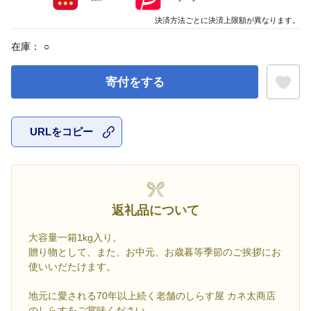
決済方法ごとに決済上限額が異なります。
在庫：
○
寄付をする
URLをコピー
お気に入
返礼品について
大容量一箱1kg入り。
贈り物として、また、お中元、お歳暮等季節のご挨拶にお
使いいだたけます。
地元に愛される70年以上続く老舗のしらす屋 カネ太商店
のしらすをご賞味ください。