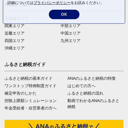
詳細については
プライバシーポリシー
をお読みください。
地域から探す
OK
北海道エリア
東北エリア
関東エリア
中部エリア
近畿エリア
中国エリア
四国エリア
九州エリア
沖縄エリア
ふるさと納税ガイド
ふるさと納税の基本ガイド
ANAのふるさと納税の特徴
ワンストップ特例制度ガイド
はじめての方へ
確定申告のしかた
ふるさと納税の流れ
控除上限額シミュレーション
動画でわかるANAのふるさと
納税
年金受給者・自営業者の方へ