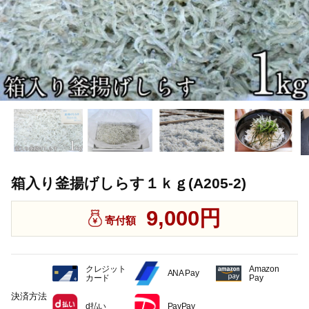
箱入り釜揚げしらす１ｋｇ(A205-2)
9,000円
寄付額
クレジット
Amazon
ANA Pay
カード
Pay
決済方法
d払い
PayPay