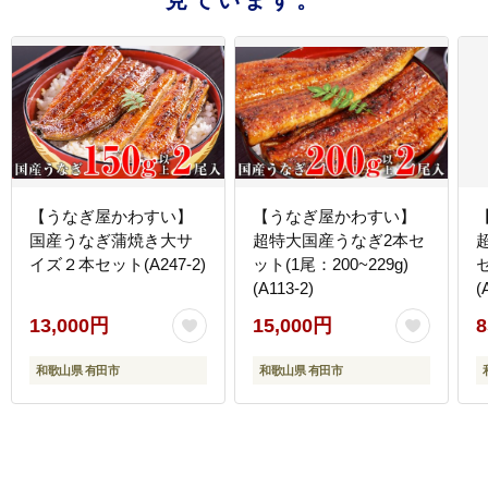
見ています。
【うなぎ屋かわすい】
【うなぎ屋かわすい】
国産うなぎ蒲焼き大サ
超特大国産うなぎ2本セ
イズ２本セット(A247-2)
ット(1尾：200~229g)
セ
(A113-2)
(
13,000円
15,000円
8
和歌山県 有田市
和歌山県 有田市