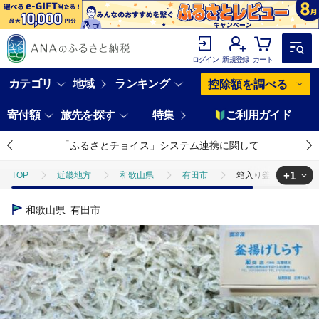
ログイン
新規登録
カート
カテゴリ
地域
ランキング
控除額を調べる
寄付額
旅先を探す
特集
ご利用ガイド
「ふるさとチョイス」システム連携に関して
+1
TOP
近畿地方
和歌山県
有田市
箱入り釜揚げしらす１ｋｇ
TOP
魚介類
箱入り釜揚げしらす１ｋｇ(A205-2)
和歌山県
有田市