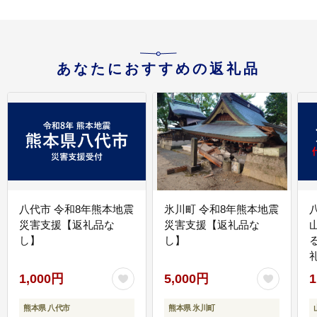
あなたにおすすめの返礼品
八代市 令和8年熊本地震
氷川町 令和8年熊本地震
災害支援【返礼品な
災害支援【返礼品な
し】
し】
1,000円
5,000円
1
熊本県 八代市
熊本県 氷川町