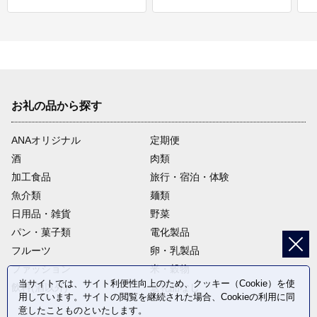
お礼の品から探す
ANAオリジナル
定期便
酒
肉類
加工食品
旅行・宿泊・体験
魚介類
麺類
日用品・雑貨
野菜
パン・菓子類
電化製品
フルーツ
卵・乳製品
ファッション
米・穀物
当サイトでは、サイト利便性向上のため、クッキー（Cookie）を使
飲料(酒以外)
返礼品なし
用しています。サイトの閲覧を継続された場合、Cookieの利用に同
意したことものといたします。