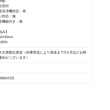
州桧
仕切付
器洗浄機対応：有
ジ対応：無
冷機能付き：無
包み】
0×50cm
00%
き次第順次発送（在庫状況により発送まで3カ月ほどお時
場合がございます）
C086VC01