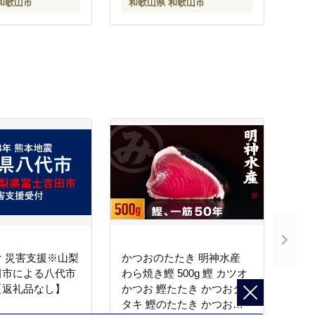
和歌山市
和歌山県 和歌山市
 災害支援※山梨
かつおのたたき 明神水産
田市による八代市
わら焼き鰹 500g 鰹 カツオ
【返礼品なし】
かつお 鰹たたき かつおタ
タキ 鰹のたたき かつおの