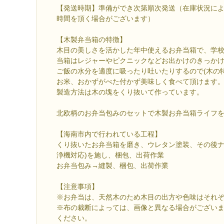
【発送時期】準備ができ次第順次発送（在庫状況によ
時間を頂く場合がございます）
【木製弁当箱の特徴】
木目の美しさを活かした年中使えるお弁当箱で、学
当箱はレジャーやピクニックなどお出かけのきっか
ご飯の水分を適度に吸ったり吐いたりするので(木の
お米、おかずがべた付かず美味しく食べて頂けます
製造方法は木の塊をくり抜いて作っています。
北欧柄のお弁当包みのセットで木製お弁当箱ライフ
【海南市内で行われている工程】
くり抜いたお弁当箱を磨き、ウレタン塗装、その後ナ
浄機対応)を施し、梱包、出荷作業
お弁当包み→縫製、梱包、出荷作業
【注意事項】
※お弁当は、天然木のため木目の出方や色味はそれ
※布の裁断によっては、画像と異なる場合がござい
ください。