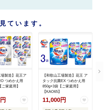
見ています。
工場製造】花王ア
【和歌山工場製造】花王 ア
RO つめかえ用
タック抗菌EX つめかえ用
袋【ご家庭用】
850g×3袋【ご家庭用】
】
【KAO65】
0円
11,000円