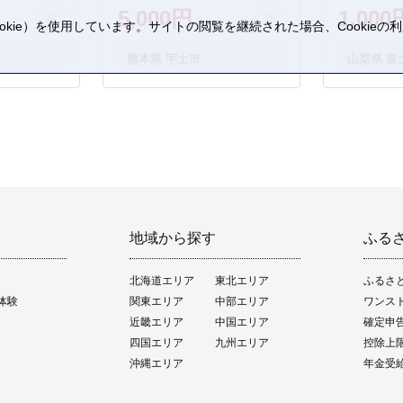
5,000円
1,000
kie）を使用しています。サイトの閲覧を継続された場合、Cookie
。
熊本県 宇土市
山梨県 富
地域から探す
ふる
北海道エリア
東北エリア
ふるさ
体験
関東エリア
中部エリア
ワンス
近畿エリア
中国エリア
確定申
四国エリア
九州エリア
控除上
沖縄エリア
年金受