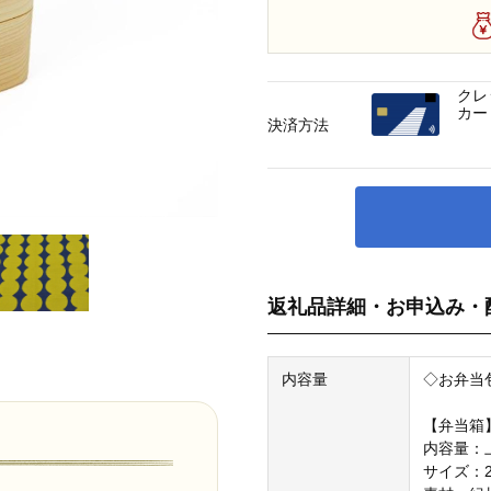
クレ
カー
決済方法
返礼品詳細・お申込み・
内容量
◇お弁当
【弁当箱
内容量：上
サイズ：20.