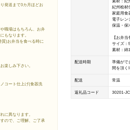
素材：紀
り発送まで3カ月ほどお
紀州桧材
家庭用食
電子レン
保温・保
校や職場はもちろん、お弁
けにもなります。
【お弁当
特質)お弁当を食べる時に
サイズ：5
。
素材：綿1
配送時期
準備がで
をお楽しみ下さい。
間を頂く
配送
常温
ノコート仕上げ(食器洗
返礼品コード
30201-J
ぞれに異なります。
ますので、ご理解、ご了承