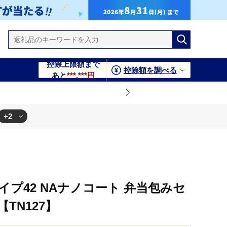
控除上限額まで
控除額を調べる
あと
***,***円
+2
イプ42 NAナノコート 弁当包みセ
TN127】