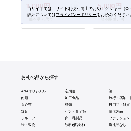
1,000円
5,000円
当サイトでは、サイト利便性向上のため、クッキー（Coo
詳細については
プライバシーポリシー
をお読みください
熊本県 八代市
熊本県 氷川町
お礼の品から探す
ANAオリジナル
定期便
酒
肉類
加工食品
旅行・宿泊・
魚介類
麺類
日用品・雑貨
野菜
パン・菓子類
電化製品
フルーツ
卵・乳製品
ファッション
米・穀物
飲料(酒以外)
返礼品なし