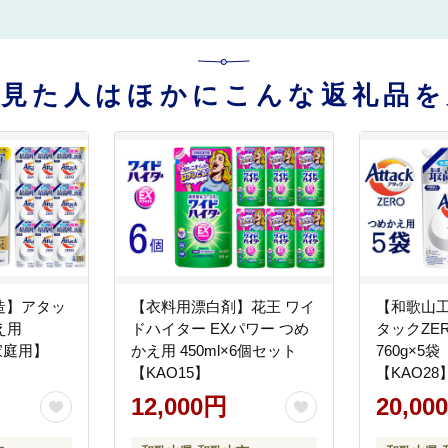
を見た人はほかにこんな返礼品を
造】アタッ
【衣料用漂白剤】花王 ワイ
【和歌山
え用
ドハイター EXパワー つめ
タックZE
ご家庭用】
かえ用 450ml×6個セット
760g×5
【KAO15】
【KAO28
12,000円
20,00