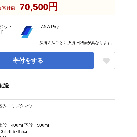
70,500円
寄付額
ジット
ANA Pay
ド
決済方法ごとに決済上限額が異なります。
寄付をする
配送
お気に入り登録
包み：ミズタマ◇
】
段：400ml 下段：500ml
5×8.5×8.5cm