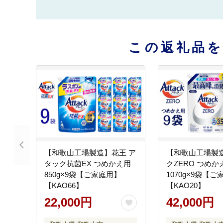
この返礼品
【和歌山工場製造】花王 ア
【和歌山工場製
タック抗菌EX つめかえ用
クZERO つめか
850g×9袋【ご家庭用】
1070g×9袋【
【KAO66】
【KAO20】
22,000円
42,000円