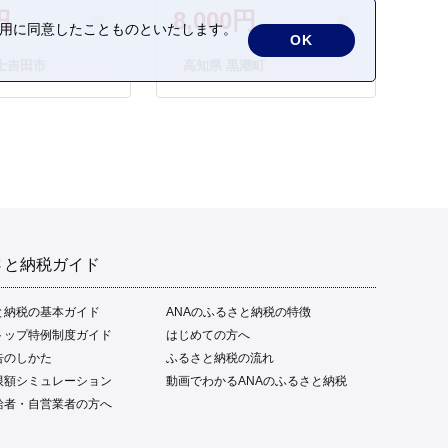
タタキ 藁焼き わら焼き 魚
円
8,000円
さかな 海鮮 刺身 お刺身 冷
の利用に同意したことものといたします。
OK
凍 ご家庭用 グルメ 特産品
士吉田市
高知県 黒潮町
ご当地 本場 高知 黒潮町 ギ
フト 贈答品 人気 返礼品 ふ
るさと納税 魚介類 高知県
産 土佐名物 高知県 高評価
食卓 ご飯のお供 父の日 ギ
フト プレゼント[1669]
さと納税ガイド
と納税の基本ガイド
ANAのふるさと納税の特徴
トップ特例制度ガイド
はじめての方へ
告のしかた
ふるさと納税の流れ
限額シミュレーション
動画でわかるANAのふるさと納税
給者・自営業者の方へ