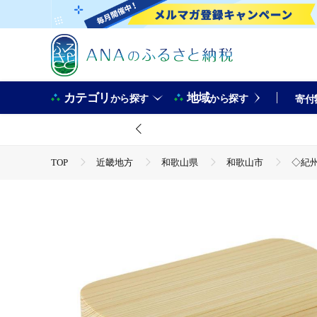
カテゴリ
地域
から探す
から探す
寄付
TOP
近畿地方
和歌山県
和歌山市
◇紀州
TOP
日用品・雑貨
食器
◇紀州桧弁当箱 タイプ
TOP
日用品・雑貨
ほかの雑貨・日用品
◇紀州