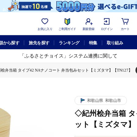
お気に入り
ご利用ガイド
新規登録
ログイン
カート
額から探す
旅先を探す
ランキング
特集
取り組み
「ふるさとチョイス」システム連携に関して
桧弁当箱 タイプ42 NAナノコート 弁当包みセット【ミズタマ】【TN127】
42 NAナノコート 弁当包みセット【ミズタマ】【TN127】
桧弁当箱 タイプ42 NAナノコート 弁当包みセット【ミズタマ】【TN127】
和歌山県
和歌山市
◇紀州桧弁当箱 タ
ット【ミズタマ】【