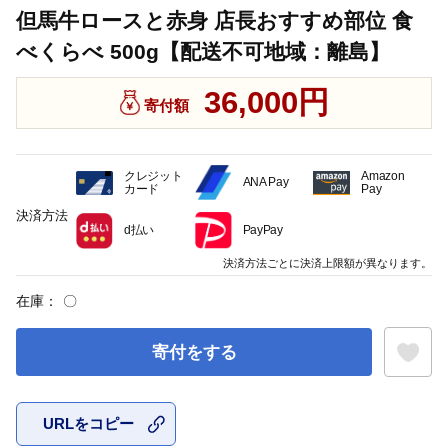
但馬牛ロースと赤身 店長おすすめ部位 食
べくらべ 500g【配送不可地域：離島】
36,000円
寄付額
クレジット
Amazon
ANA Pay
カード
Pay
決済方法
d払い
PayPay
決済方法ごとに決済上限額が異なります。
在庫：
〇
寄付をする
URLをコピー
お気に入