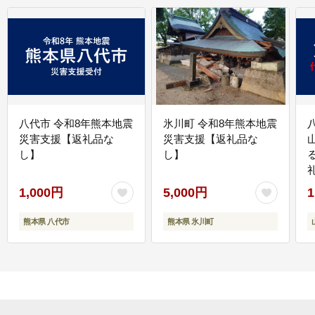
八代市 令和8年熊本地震
氷川町 令和8年熊本地震
災害支援【返礼品な
災害支援【返礼品な
し】
し】
1,000円
5,000円
1
熊本県 八代市
熊本県 氷川町