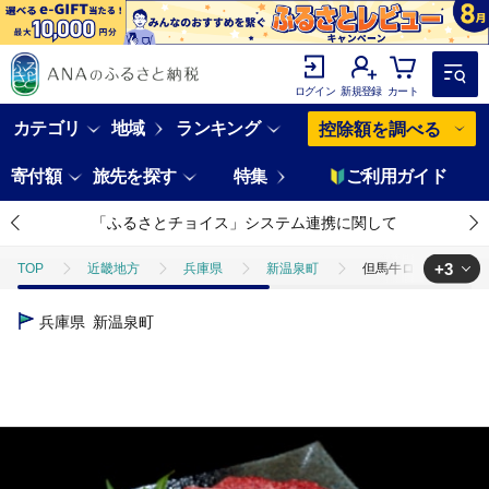
ログイン
新規登録
カート
カテゴリ
地域
ランキング
控除額を調べる
寄付額
旅先を探す
特集
ご利用ガイド
「ふるさとチョイス」システム連携に関して
+3
TOP
近畿地方
兵庫県
新温泉町
但馬牛ロースと赤身 
TOP
肉
但馬牛ロースと赤身 店長おすすめ部位 食べくらべ 500g
兵庫県
新温泉町
TOP
肉
牛肉
焼肉(牛肉)
但馬牛ロースと赤身 店長おす
TOP
肉
牛肉
ほかの牛肉
但馬牛ロースと赤身 店長おす