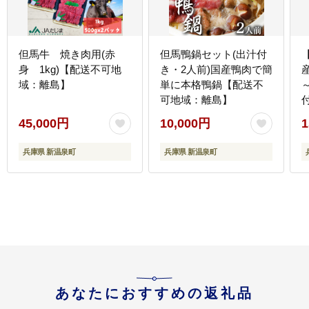
但馬牛 焼き肉用(赤
但馬鴨鍋セット(出汁付
身 1kg)【配送不可地
き・2人前)国産鴨肉で簡
域：離島】
単に本格鴨鍋【配送不
可地域：離島】
45,000円
10,000円
1
兵庫県 新温泉町
兵庫県 新温泉町
あなたにおすすめの返礼品