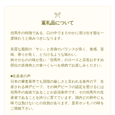
返礼品について
但馬牛の特徴である、口の中でまろやかに溶け出す脂を一
度味わうと病みつきになります。
良質な脂肪の「サシ」と赤身のバランスが良く、食感、旨
味、香りが良く、とろけるような味わい。
肉そのものの味が良い「但馬牛」のロースと店長おすすめ
部位の赤身肉との食べくらべを焼肉でお楽しみください。
■生産者の声
日本の審査基準でも屈指の厳しさと言われる条件の下、生
産される神戸ビーフ。その神戸ビーフの認定を受けるには
但馬牛の血統であることが必須条件です。その但馬牛の生
産者であることを誇りに育てています。国内どの和牛にも
味では負けないとの自負があります。是非ホンモノの味を
ご堪能下さい。