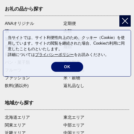
お礼の品から探す
ANAオリジナル
定期便
酒
肉類
当サイトでは、サイト利便性向上のため、クッキー（Cookie）を使
加工食品
旅行・宿泊・体験
用しています。サイトの閲覧を継続された場合、Cookieの利用に同
魚介類
麺類
意したことものといたします。
日用品・雑貨
野菜
詳細については
プライバシーポリシー
をお読みください。
パン・菓子類
電化製品
OK
フルーツ
卵・乳製品
ファッション
米・穀物
飲料(酒以外)
返礼品なし
地域から探す
北海道エリア
東北エリア
関東エリア
中部エリア
近畿エリア
中国エリア