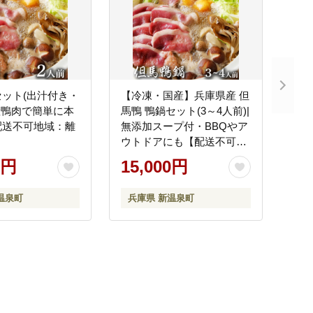
ット(出汁付き・
【冷凍・国産】兵庫県産 但
産鴨肉で簡単に本
馬鴨 鴨鍋セット(3～4人前)|
配送不可地域：離
無添加スープ付・BBQやア
ウトドアにも【配送不可地
域：離島】
0円
15,000円
温泉町
兵庫県 新温泉町