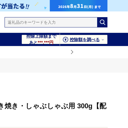
控除上限額まで
控除額を調べる
あと
***,***円
焼き・しゃぶしゃぶ用 300g【配
】