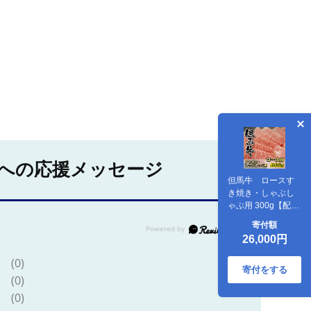
への応援メッセージ
但馬牛 ロースす
き焼き・しゃぶし
ゃぶ用 300g【配送
不可地域：離島】
寄付額
26,000円
(0)
寄付をする
(0)
(0)