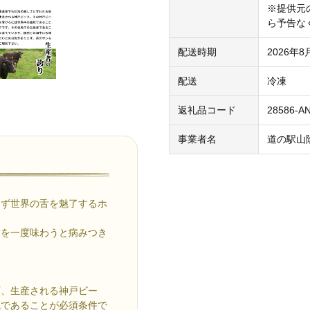
※提供元
ら予告な
配送時期
2026年
配送
冷凍
返礼品コード
28586-A
事業者名
道の駅山
らず世界の舌を魅了するホ
脂を一度味わうと病みつき
下、生産される神戸ビー
統であることが必須条件で