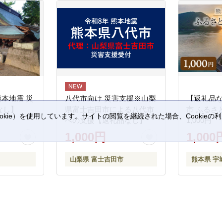
熊本地震 災
八代市向け 災害支援※山梨
【返礼品
なし】
県富士吉田市による八代市
市 ふるさ
kie）を使用しています。サイトの閲覧を継続された場合、Cookie
への支援【返礼品なし】
1,000円
。
1,000円
1,000
山梨県 富士吉田市
熊本県 宇