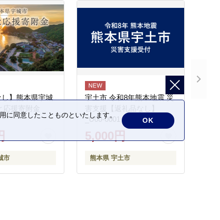
なし】熊本県宇城
宇土市 令和8年熊本地震 災
と応援寄附金
害支援【返礼品なし】
の利用に同意したことものといたします。
_U00-0001
OK
円
5,000円
城市
熊本県 宇土市