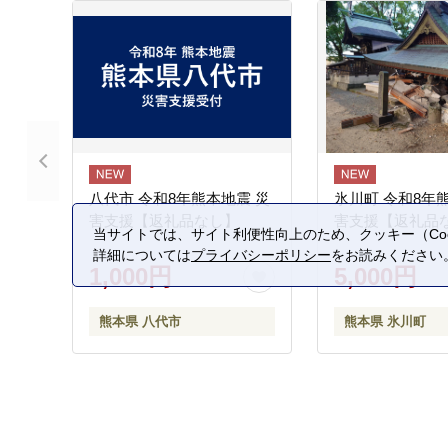
八代市 令和8年熊本地震 災
氷川町 令和8年
害支援【返礼品なし】
害支援【返礼品
当サイトでは、サイト利便性向上のため、クッキー（Coo
詳細については
プライバシーポリシー
をお読みください
1,000円
5,000円
熊本県 八代市
熊本県 氷川町