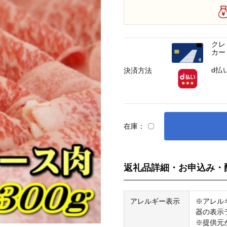
クレ
カー
d払
決済方法
在庫：
〇
返礼品詳細・お申込み・
アレルギー表示
※アレル
器の表示
※提供元