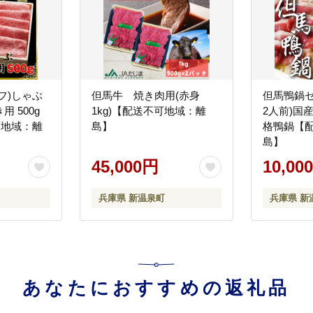
フ)しゃぶ
但馬牛 焼き肉用(赤身
但馬鴨鍋セ
 500g
1kg)【配送不可地域：離
2人前)国
可地域：離
島】
格鴨鍋【
島】
45,000円
10,00
兵庫県 新温泉町
兵庫県 新
あなたにおすすめの返礼品