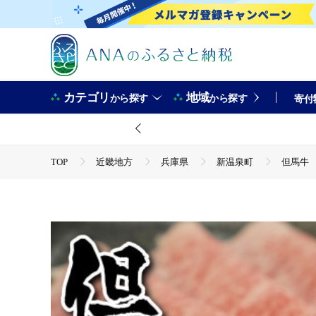
カテゴリ
地域
から探す
から探す
寄付
TOP
近畿地方
兵庫県
新温泉町
但馬牛 
TOP
肉
但馬牛 ロースすき焼き・しゃぶしゃぶ用 3
TOP
肉
牛肉
すき焼き(牛肉)
但馬牛 ロ
TOP
肉
牛肉
しゃぶしゃぶ(牛肉)
但馬牛
TOP
加工食品
但馬牛 ロースすき焼き・しゃぶしゃぶ
TOP
加工食品
鍋
肉(鍋)
但馬牛 ロース